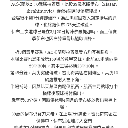
AC米蘭以2：0戰勝拉齊奧，此役39歲老將伊布（
Zlatan
Ibrahimovic
）養傷4個月後傷癒復出，
登場後不到7分鐘即破門，為紅黑軍團攻入鎖定勝局的進
球，也終結伊布176天進球荒。
伊布上次進球已是在3月20日對陣佛羅提那時，而上個賽
季伊布也因左膝重傷錯過歐洲杯。
近3個意甲賽季，AC米蘭與拉齊奧雙方均互有勝負，
本場比賽也是兩隊第159場於意甲交鋒，此前AC米蘭67勝
59平30負，其中主場45勝23平10負。
第45分鐘，萊奧突破傳球，雷比奇禁區右側傳回，萊奧10
碼處推射入左下角。
半場補時，因莫比萊禁區內踢倒凱西，凱西主罰點球打中
橫樑後頭球補射偏出。
戰至第60分鐘，因膝傷休養4個月的伊布終於復出替補上
場，
39歲的伊布仍寶刀未老，在上場7分鐘後，雷比奇禁區左
側傳中，伊布近距離打入空門
助球隊2:0輕取拉素，與羅馬和拿玻里同樣開季三戰全