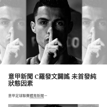
意甲新聞 C羅發文闢謠 未首發純
狀態因素
意甲足球聯賽
體育新聞
－