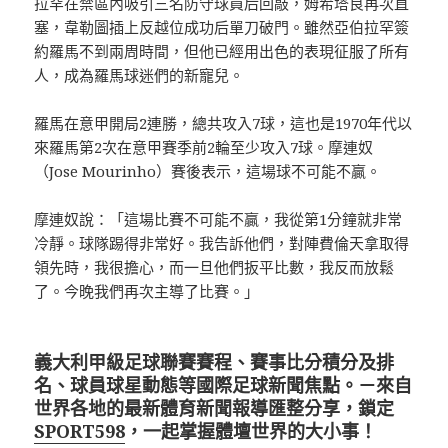
拉罕在禁區內吸引三名防守球員后回敲，姆希塔良再次直
塞，韋勒圖插上反越位成功后單刀破門。雖然亞伯拉罕簽
約羅馬不到兩周時間，但他已經用出色的表現征服了所有
人，成為羅馬球迷們的新寵兒。
羅馬在意甲開局2連勝，總共攻入7球，這也是1970年代以
來羅馬第2次在意甲賽季前2輪至少攻入7球。摩連奴
（Jose Mourinho）賽後表示，這場球不可能不贏。
摩連奴說：「這場比賽不可能不贏，我從第1分鐘就非常
冷靜。球隊踢得非常好。我告訴他們，對陣費倫天拿取得
領先時，我很擔心，而一旦他們扳平比數，我反而放鬆
了。今晚我們再次主導了比賽。」
義大利甲級足球聯賽賽程、賽事比分積分及排
名、球員球星動態等國際足球新聞焦點。－來自
世界各地的最新體育新聞報導匯整分享，鎖定
SPORT598
，一起掌握體壇世界的大小事！