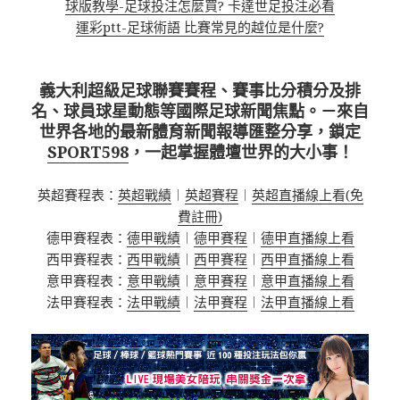
球版教學-足球投注怎麼買? 卡達世足投注必看
運彩ptt-足球術語 比賽常見的越位是什麼?
義大利超級足球聯賽賽程、賽事比分積分及排
名、球員球星動態等國際足球新聞焦點。－來自
世界各地的最新體育新聞報導匯整分享，鎖定
SPORT598
，一起掌握體壇世界的大小事！
英超賽程表：
英超戰績
︱
英超賽程
︱
英超直播線上看(免
費註冊)
德甲賽程表：
德甲戰績
︱
德甲賽程
︱
德甲直播線上看
西甲賽程表：
西甲戰績
︱
西甲賽程
︱
西甲直播線上看
意甲賽程表：
意甲戰績
︱
意甲賽程
︱
意甲直播線上看
法甲賽程表：
法甲戰績
︱
法甲賽程
︱
法甲直播線上看