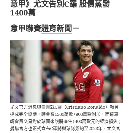
意甲》尤文告別C羅 股價蒸發
1400萬
意甲聯賽
體育新聞
－
尤文官方消息與曼聯就C羅（
Cristiano Ronaldo
）轉會
達成完全協議，轉會費1500萬歐+800萬歐附加，而這筆
轉會費交易對於球團來說將產生1400萬歐元的經濟損失；
曼聯官方也正式宣布C羅將與球隊簽約至2023年，尤文官