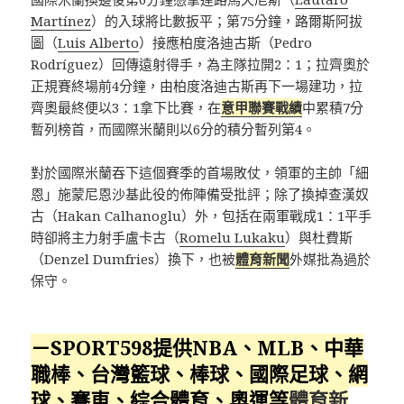
Martínez
）的入球將比數扳平；第75分鐘，路爾斯阿拔
圖（
Luis Alberto
）接應柏度洛迪古斯（Pedro
Rodríguez）回傳遠射得手，為主隊拉開2：1；拉齊奧於
正規賽終場前4分鐘，由柏度洛迪古斯再下一場建功，拉
齊奧最終便以3：1拿下比賽，在
意甲聯賽戰績
中累積7分
暫列榜首，而國際米蘭則以6分的積分暫列第4。
對於國際米蘭吞下這個賽季的首場敗仗，領軍的主帥「細
恩」施蒙尼恩沙基此役的佈陣備受批評；除了換掉查漢奴
古（Hakan Calhanoglu）外，包括在兩軍戰成1：1平手
時卻將主力射手盧卡古（
Romelu Lukaku
）與杜費斯
（Denzel Dumfries）換下，也被
體育新聞
外媒批為過於
保守。
－SPORT598提供NBA、MLB、中華
職棒、台灣籃球、棒球、國際足球、網
球、賽車、綜合體育、奧運等
體育新