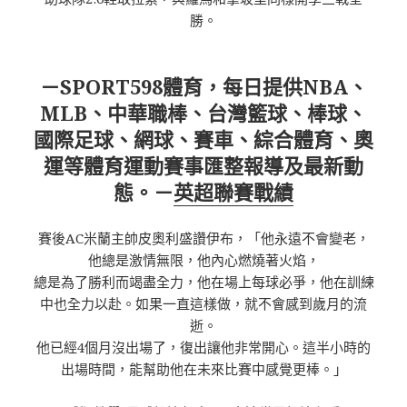
勝。
－SPORT598體育，每日提供NBA、
MLB、中華職棒、台灣籃球、棒球、
國際足球、網球、賽車、綜合體育、奧
運等體育運動賽事匯整報導及最新動
態。－
英超聯賽戰績
賽後AC米蘭主帥皮奧利盛讚伊布，「他永遠不會變老，
他總是激情無限，他內心燃燒著火焰，
總是為了勝利而竭盡全力，他在場上每球必爭，他在訓練
中也全力以赴。如果一直這樣做，就不會感到歲月的流
逝。
他已經4個月沒出場了，復出讓他非常開心。這半小時的
出場時間，能幫助他在未來比賽中感覺更棒。」