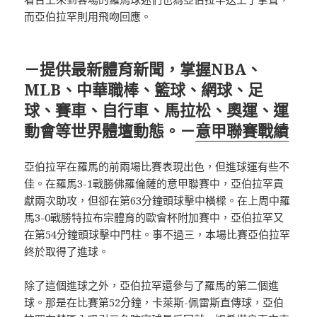
而亞伯拉罕則用飛吻回應。
－提供最新體育新聞，掌握NBA、
MLB、中華職棒、籃球、網球、足
球、賽車、自行車、馬拉松、奧運、運
動會等世界體壇動態。－
意甲聯賽戰績
亞伯拉罕在羅馬的前兩場比賽表現出色，但進球運有些不
佳。在羅馬3-1戰勝佛羅倫薩的意甲聯賽中，亞伯拉罕貢
獻兩次助攻，但卻在第63分鐘頭球擊中橫樑。在上周中羅
馬3-0戰勝特拉布宗體育的歐會杯附加賽中，亞伯拉罕又
在第54分鐘頭球擊中門柱。事不過三，本場比賽亞伯拉罕
終於取得了進球。
除了這個進球之外，亞伯拉罕還參与了羅馬的第二個進
球。那是在比賽第52分鐘，卡萊斯-佩雷斯直傳球，亞伯