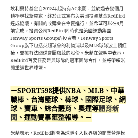
埃利奧特基金自2018年起持有AC米蘭，並於過去幾個月
積極尋找新買家，終於正式宣布與美國投資基金RedBird
達成協議，有關的收購會在今夏進行，並希望可以在9月
前完成。投資公司RedBird同時也是美國運動集團
Fenway Sports Group
的投資者，Fenway Sports
Group旗下包括英超球會的利物浦以及MLB球隊波士頓紅
襪，並擁有法國球會圖盧茲的股份。米蘭在聲明中表示，
RedBird首要任務是與球隊的冠軍團隊合作，並將帶領米
蘭重返世界球壇。
－SPORT598提供NBA、MLB、中華
職棒、台灣籃球、棒球、國際足球、網
球、賽車、綜合體育、奧運等
體育新
聞
、運動賽事匯整報導。－
米蘭表示，RedBird將會為球隊引入世界級的商業營運模