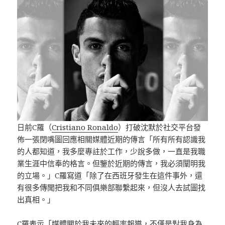
日前C羅（
Cristiano Ronaldo
）打破沈默於社交平台發
佈一張閉嘴圖回應相關媒體近期的傳言「所有所有認識我
的人都知道，我多麼專註於工作，少說多做，一直是我職
業生涯中信奉的格言。但鑒於近期的傳言，我必須闡明我
的立場。」C羅寫道「除了在西班牙發生在這件事外，還
有很多傳聞把我和不同俱樂部聯繫起來，但沒人去試圖找
出真相。」
C羅表示「媒體關於我未來的輕率報導，不僅是對我身為