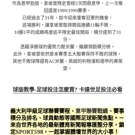
作為意甲勁旅，拿坡里隊史曾經2次問鼎意甲，上一次奪
冠還是1989/1990賽季，
已經過去了31年，如今迎來重奪冠軍的機會，
這場勝利，讓拿坡里取得開局連續11輪不敗，
10勝1平的成績再度追平隊史最佳開局，積分達到了31
分，
憑藉淨勝球的優勢力壓米蘭，繼續領跑積分榜。
此外，拿坡里依然是本賽季五大聯賽保持不敗的球隊，
其他不敗球隊還有AC米蘭、英超的利物浦和德甲的弗萊
堡。
球版教學-足球投注怎麼買? 卡達世足投注必看
義大利甲級足球聯賽賽程、
意甲聯賽戰績
、賽事
積分及排名、球員動態等國際足球新聞焦點。－
來自世界各地的最新體育新聞報導匯整分享，鎖
定
SPORT598
，一起掌握體壇世界的大小事！