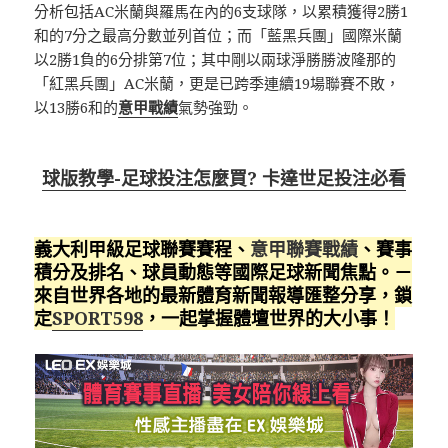
分析包括AC米蘭與羅馬在內的6支球隊，以累積獲得2勝1
和的7分之最高分數並列首位；而「藍黑兵團」國際米蘭
以2勝1負的6分排第7位；其中剛以兩球淨勝勝波隆那的
「紅黑兵團」AC米蘭，更是已跨季連續19場聯賽不敗，
以13勝6和的
意甲戰績
氣勢強勁。
球版教學-足球投注怎麼買? 卡達世足投注必看
義大利甲級足球聯賽賽程、
意甲聯賽戰績
、賽事
積分及排名、球員動態等國際足球新聞焦點。－
來自世界各地的最新體育新聞報導匯整分享，鎖
定
SPORT598
，一起掌握體壇世界的大小事！