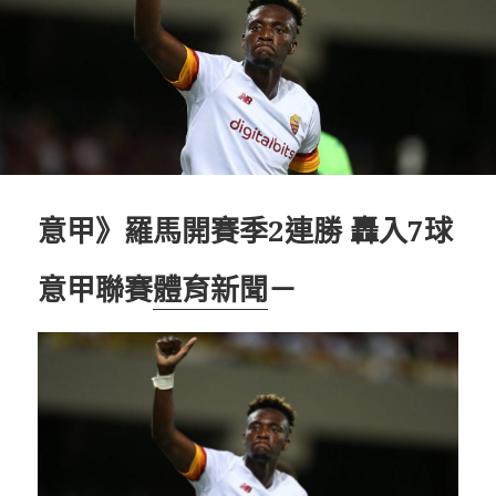
意甲》羅馬開賽季2連勝 轟入7球
意甲聯賽
體育新聞
－