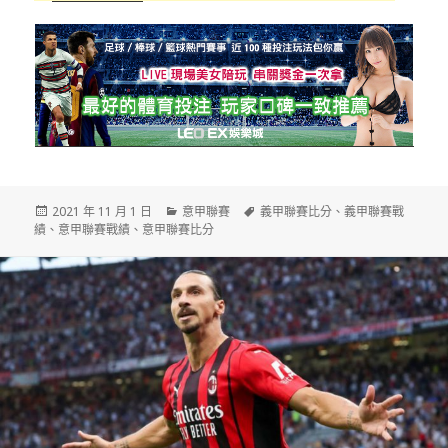
發
分
標
2021 年 11 月 1 日
意甲聯賽
義甲聯賽比分
、
義甲聯賽戰
佈
類
籤
績
、
意甲聯賽戰績
、
意甲聯賽比分
日
期: