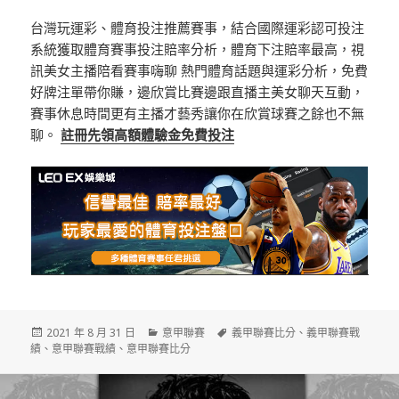
台灣玩運彩、體育投注推薦賽事，結合國際運彩認可投注
系統獲取體育賽事投注賠率分析，體育下注賠率最高，視
訊美女主播陪看賽事嗨聊 熱門體育話題與運彩分析，免費
好牌注單帶你賺，邊欣賞比賽邊跟直播主美女聊天互動，
賽事休息時間更有主播才藝秀讓你在欣賞球賽之餘也不無
聊。
註冊先領高額體驗金免費投注
發
分
標
2021 年 8 月 31 日
意甲聯賽
義甲聯賽比分
、
義甲聯賽戰
佈
類
籤
績
、
意甲聯賽戰績
、
意甲聯賽比分
日
期: