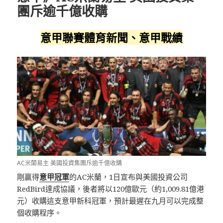
團斥逾千億收購
意甲聯賽體育新聞、意甲戰績
AC米蘭易主 美國投資集團斥逾千億收購
剛贏得
意甲冠軍
的AC米蘭，1日宣布與美國投資公司
RedBird達成協議，後者將以120億歐元（約1,009.81億港
元）收購這支意甲新科冠軍，預計最遲在九月可以完成整
個收購程序。