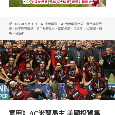
發
分
標
2022 年 9 月 1 日
意甲聯賽
義甲聯賽比分
、
義甲聯賽戰
佈
類
籤
績
、
意甲聯賽戰績
、
意甲聯賽比分
、
國際米蘭
、
拉齊奧
、
AC米蘭
、
羅
日
馬
、
波隆那
期:
意甲》AC米蘭易主 美國投資集