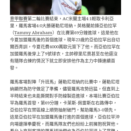
意甲聯賽
第二輪比賽結束，AC米蘭主場4:1輕取卡利亞
里，羅馬客場4:0大勝薩勒尼塔納。英格蘭前鋒亞伯拉罕
（
Tammy Abraham
）在比賽第69分鐘進球，這是他在
今夏加盟羅馬後的首個進球。現年23歲的亞伯拉罕出自切
爾西青訓，今夏花費4000萬歐元簽下了他。而亞伯拉罕在
加盟羅馬後穿上了9號球衣，主帥穆里尼奧甚至在他還沒
有隨隊合練的情況下就立即安排他作為主力中鋒連續首
發。
羅馬客場對陣「升班馬」薩勒尼塔納的比賽中，薩勒尼塔
納顯然為防守做足了準備，儘管羅馬攻勢迅猛，但直到上
半時結束也未能撕開對手防線製造進球，本場比賽亞伯拉
罕為羅馬首發，第69分鐘，卡萊斯-佩雷斯在右路傳中，
亞伯拉罕在禁區線上順勢抽射破門，幫助羅馬3-0領先。
這是亞伯拉罕在加盟羅馬後打進的首個進球，亞伯拉罕沖
向場邊揮拳慶祝，而羅馬隊友們也紛紛上前擁抱祝賀他。
看台上來到客場的羅馬球迷們也為亞伯拉罕送上了掌聲，