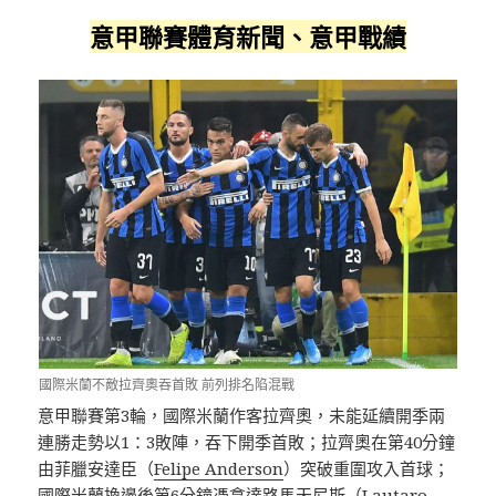
意甲聯賽體育新聞、意甲戰績
國際米蘭不敵拉齊奧吞首敗 前列排名陷混戰
意甲聯賽第3輪，國際米蘭作客拉齊奧，未能延續開季兩
連勝走勢以1：3敗陣，吞下開季首敗；拉齊奧在第40分鐘
由菲臘安達臣（
Felipe Anderson
）突破重圍攻入首球；
國際米蘭換邊後第6分鐘憑拿達路馬天尼斯（
Lautaro