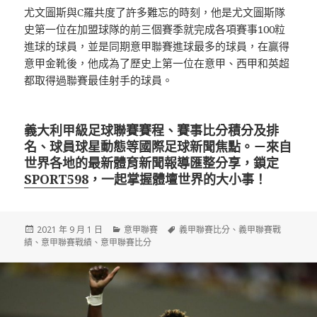
尤文圖斯與C羅共度了許多難忘的時刻，他是尤文圖斯隊
史第一位在加盟球隊的前三個賽季就完成各項賽事100粒
進球的球員，並是同期意甲聯賽進球最多的球員，在贏得
意甲金靴後，他成為了歷史上第一位在意甲、西甲和英超
都取得過聯賽最佳射手的球員。
義大利甲級足球聯賽賽程、賽事比分積分及排
名、球員球星動態等國際足球新聞焦點。－來自
世界各地的最新體育新聞報導匯整分享，鎖定
SPORT598
，一起掌握體壇世界的大小事！
發
分
標
2021 年 9 月 1 日
意甲聯賽
義甲聯賽比分
、
義甲聯賽戰
佈
類
籤
績
、
意甲聯賽戰績
、
意甲聯賽比分
日
期: