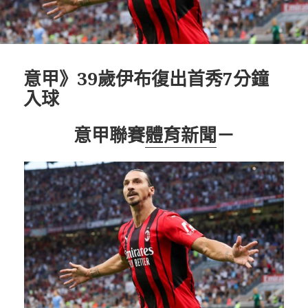
意甲》39歲伊布復出首秀7分鐘
入球
意甲聯賽
體育新聞
－