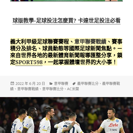
球版教學-足球投注怎麼買? 卡達世足投注必看
義大利甲級足球聯賽賽程、
意甲聯賽戰績
、賽事
積分及排名、球員動態等國際足球新聞焦點。－
來自世界各地的最新體育新聞報導匯整分享，鎖
定
SPORT598
，一起掌握體壇世界的大小事！
發
分
標
2022 年 6 月 20 日
意甲聯賽
義甲聯賽比分
、
義甲聯賽戰
佈
類
籤
績
、
意甲聯賽戰績
、
意甲聯賽比分
、
AC米蘭
日
期: