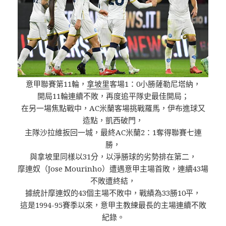
意甲聯賽第11輪，
拿坡里
客場1：0小勝薩勒尼塔納，
開局11輪連續不敗，再度追平隊史最佳開局；
在另一場焦點戰中，AC米蘭客場挑戰羅馬，伊布進球又
造點，凱西破門，
主隊沙拉維扳回一城，最終AC米蘭2：1奪得聯賽七連
勝，
與拿坡里同樣以31分，以淨勝球的劣勢排在第二，
摩連奴（Jose Mourinho）遭遇意甲主場首敗，連續43場
不敗遭終結，
據統計摩連奴的43個主場不敗中，戰績為33勝10平，
這是1994-95賽季以來，意甲主教練最長的主場連續不敗
紀錄。