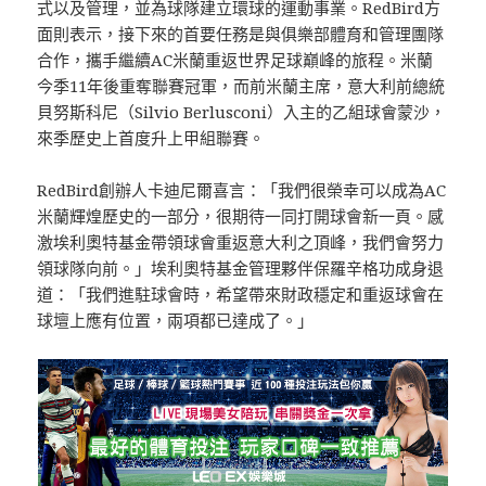
式以及管理，並為球隊建立環球的運動事業。RedBird方
面則表示，接下來的首要任務是與俱樂部體育和管理團隊
合作，攜手繼續AC米蘭重返世界足球巔峰的旅程。米蘭
今季11年後重奪聯賽冠軍，而前米蘭主席，意大利前總統
貝努斯科尼（Silvio Berlusconi）入主的乙組球會蒙沙，
來季歷史上首度升上甲組聯賽。
RedBird創辦人卡迪尼爾喜言：「我們很榮幸可以成為AC
米蘭輝煌歷史的一部分，很期待一同打開球會新一頁。感
激埃利奧特基金帶領球會重返意大利之頂峰，我們會努力
領球隊向前。」埃利奧特基金管理夥伴保羅辛格功成身退
道：「我們進駐球會時，希望帶來財政穩定和重返球會在
球壇上應有位置，兩項都已達成了。」