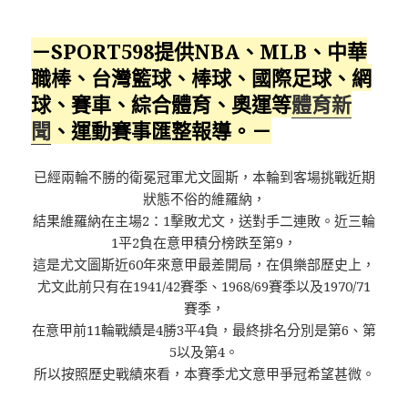
－SPORT598提供NBA、MLB、中華
職棒、台灣籃球、棒球、國際足球、網
球、賽車、綜合體育、奧運等
體育新
聞
、運動賽事匯整報導。－
已經兩輪不勝的衛冕冠軍尤文圖斯，本輪到客場挑戰近期
狀態不俗的維羅納，
結果維羅納在主場2：1擊敗尤文，送對手二連敗。近三輪
1平2負在意甲積分榜跌至第9，
這是尤文圖斯近60年來意甲最差開局，在俱樂部歷史上，
尤文此前只有在1941/42賽季、1968/69賽季以及1970/71
賽季，
在意甲前11輪戰績是4勝3平4負，最終排名分別是第6、第
5以及第4。
所以按照歷史戰績來看，本賽季尤文意甲爭冠希望甚微。