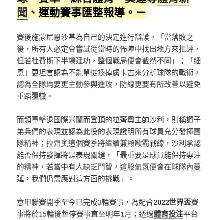
聞
、運動賽事匯整報導。－
賽後施蒙尼恩沙基為自己的決定進行辯護，「當落敗之
後，所有人必定會嘗試從當時的佈陣中找出地方來批評，
但若杜費斯下半場建功，整個戰局便會截然不同」；「細
恩」更坦言認為不能單從換掉盧卡古來分析球隊的戰術，
認為全隊均要更主動參與進攻，防線更要有所改善以避免
重蹈覆轍。
而領軍擊退國際米蘭而登頂的拉齊奧主帥沙利，則稱讚子
弟兵們的表現並認為此役的表現證明所有球員充分發揮團
隊精神；拉齊奧這個賽季將繼續兼顧歐霸戰線，沙利承認
能否保持發揮將是表現關鍵，「最重要是球員能保持專注
的精神，若當中有人缺乏鬥智，這股氣氛便會在球隊內蔓
延，我們仍需應對這方面的挑戰」。
意甲聯賽開季至今已完成3輪賽事，為配合
2022世界盃
賽
事將於15輪後暫停賽事直至明年1月；透過
體育投注
平台