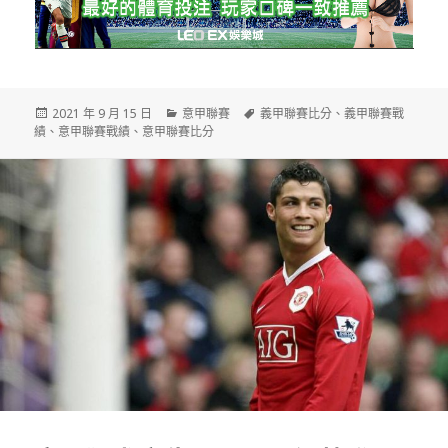
發
分
標
2021 年 9 月 15 日
意甲聯賽
義甲聯賽比分
、
義甲聯賽戰
佈
類
籤
績
、
意甲聯賽戰績
、
意甲聯賽比分
日
期: