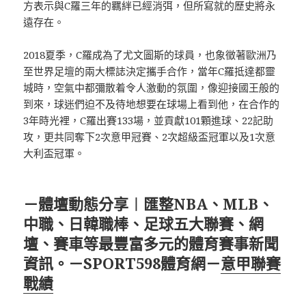
方表示與C羅三年的羈絆已經消弭，但所寫就的歷史將永
遠存在。
2018夏季，C羅成為了尤文圖斯的球員，也象徵著歐洲乃
至世界足壇的兩大標誌決定攜手合作，當年C羅抵達都靈
城時，空氣中都彌散着令人激動的氛圍，像迎接國王般的
到來，球迷們迫不及待地想要在球場上看到他，在合作的
3年時光裡，C羅出賽133場，並貢獻101顆進球、22記助
攻，更共同奪下2次意甲冠賽、2次超級盃冠軍以及1次意
大利盃冠軍。
－體壇動態分享︱匯整NBA、MLB、
中職、日韓職棒、足球五大聯賽、網
壇、賽車等最豐富多元的體育賽事新聞
資訊。－SPORT598體育網－
意甲聯賽
戰績