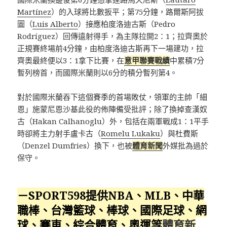
Martínez
）的入球將比數扳平；第75分鐘，路爾斯阿拔
圖（
Luis Alberto
）接應柏度洛迪古斯（Pedro
Rodríguez）回傳遠射得手，為主隊拉開2：1；拉齊奧於
正規賽終場前4分鐘，由柏度洛迪古斯再下一場建功，拉
齊奧最終便以3：1拿下比賽，在
意甲聯賽戰績
中累積7分
暫列榜首，而國際米蘭則以6分的積分暫列第4。
對於國際米蘭吞下這個賽季的首場敗仗，領軍的主帥「細
恩」施蒙尼恩沙基此役的佈陣備受批評；除了換掉查漢奴
古（Hakan Calhanoglu）外，包括在兩軍戰成1：1平手
時卻將主力射手盧卡古（
Romelu Lukaku
）與杜費斯
（Denzel Dumfries）換下，也被
體育新聞
外媒批為過於
保守。
－SPORT598提供NBA、MLB、中華
職棒、台灣籃球、棒球、國際足球、網
球、賽車、綜合體育、奧運等
體育新