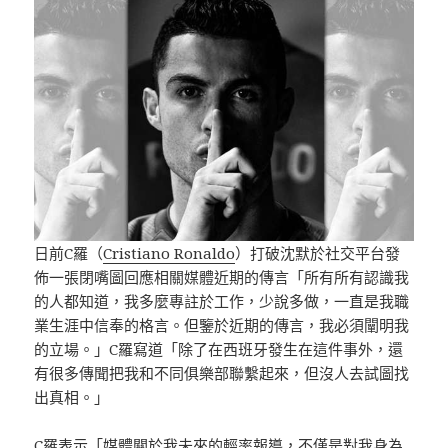
日前C羅（
Cristiano Ronaldo
）打破沈默於社交平台發
佈一張閉嘴圖回應相關媒體近期的傳言「所有所有認識我
的人都知道，我多麼專註於工作，少說多做，一直是我職
業生涯中信奉的格言。但鑒於近期的傳言，我必須闡明我
的立場。」C羅寫道「除了在西班牙發生在這件事外，還
有很多傳聞把我和不同俱樂部聯繫起來，但沒人去試圖找
出真相。」
C羅表示「媒體關於我未來的輕率報導，不僅是對我身為