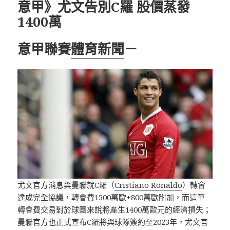
意甲》尤文告別C羅 股價蒸發
1400萬
意甲聯賽
體育新聞
－
尤文官方消息與曼聯就C羅（
Cristiano Ronaldo
）轉會
達成完全協議，轉會費1500萬歐+800萬歐附加，而這筆
轉會費交易對於球團來說將產生1400萬歐元的經濟損失；
曼聯官方也正式宣布C羅將與球隊簽約至2023年，尤文官