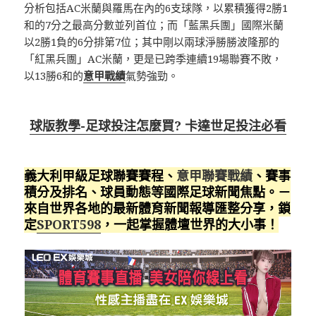
分析包括AC米蘭與羅馬在內的6支球隊，以累積獲得2勝1
和的7分之最高分數並列首位；而「藍黑兵團」國際米蘭
以2勝1負的6分排第7位；其中剛以兩球淨勝勝波隆那的
「紅黑兵團」AC米蘭，更是已跨季連續19場聯賽不敗，
以13勝6和的
意甲戰績
氣勢強勁。
球版教學-足球投注怎麼買? 卡達世足投注必看
義大利甲級足球聯賽賽程、
意甲聯賽戰績
、賽事
積分及排名、球員動態等國際足球新聞焦點。－
來自世界各地的最新體育新聞報導匯整分享，鎖
定
SPORT598
，一起掌握體壇世界的大小事！