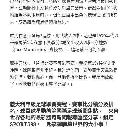
拉罕在禁區內吸引三名防守球員后回敲，姆希塔良再次直
塞，韋勒圖插上反越位成功后單刀破門。雖然亞伯拉罕簽
約羅馬不到兩周時間，但他已經用出色的表現征服了所有
人，成為羅馬球迷們的新寵兒。
羅馬在意甲開局2連勝，總共攻入7球，這也是1970年代以
來羅馬第2次在意甲賽季前2輪至少攻入7球。摩連奴
（Jose Mourinho）賽後表示，這場球不可能不贏。
摩連奴說：「這場比賽不可能不贏，我從第1分鐘就非常
冷靜。球隊踢得非常好。我告訴他們，對陣費倫天拿取得
領先時，我很擔心，而一旦他們扳平比數，我反而放鬆
了。今晚我們再次主導了比賽。」
義大利甲級足球聯賽賽程、賽事比分積分及排
名、球員球星動態等國際足球新聞焦點。－來自
世界各地的最新體育新聞報導匯整分享，鎖定
SPORT598
，一起掌握體壇世界的大小事！