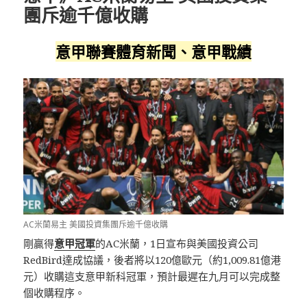
團斥逾千億收購
意甲聯賽體育新聞、意甲戰績
AC米蘭易主 美國投資集團斥逾千億收購
剛贏得
意甲冠軍
的AC米蘭，1日宣布與美國投資公司
RedBird達成協議，後者將以120億歐元（約1,009.81億港
元）收購這支意甲新科冠軍，預計最遲在九月可以完成整
個收購程序。