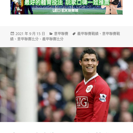
發
分
標
2021 年 9 月 15 日
意甲聯賽
義甲聯賽戰績
、
意甲聯賽戰
佈
類
籤
績
、
意甲聯賽比分
、
義甲聯賽比分
日
期: