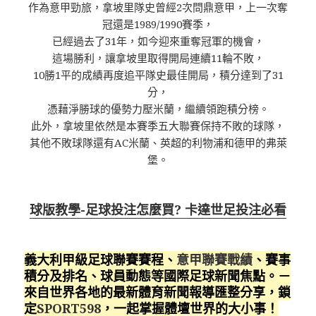
作為意甲勁旅，拿坡里隊史曾經2次問鼎意甲，上一次奪
冠還是1989/1990賽季，
已經過去了31年，如今迎來重奪冠軍的機會，
這場勝利，讓拿坡里取得開局連續11輪不敗，
10勝1平的成績再度追平隊史最佳開局，積分達到了31
分，
憑藉淨勝球的優勢力壓米蘭，繼續領跑積分榜。
此外，拿坡里依然是本賽季五大聯賽保持不敗的球隊，
其他不敗球隊還有AC米蘭、英超的利物浦和德甲的弗萊
堡。
球版教學-足球投注怎麼買? 卡達世足投注必看
義大利甲級足球聯賽賽程、
意甲聯賽戰績
、賽事
積分及排名、球員動態等國際足球新聞焦點。－
來自世界各地的最新體育新聞報導匯整分享，鎖
定
SPORT598
，一起掌握體壇世界的大小事！