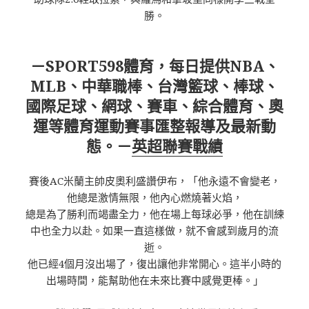
勝。
－SPORT598體育，每日提供NBA、
MLB、中華職棒、台灣籃球、棒球、
國際足球、網球、賽車、綜合體育、奧
運等體育運動賽事匯整報導及最新動
態。－
英超聯賽戰績
賽後AC米蘭主帥皮奧利盛讚伊布，「他永遠不會變老，
他總是激情無限，他內心燃燒著火焰，
總是為了勝利而竭盡全力，他在場上每球必爭，他在訓練
中也全力以赴。如果一直這樣做，就不會感到歲月的流
逝。
他已經4個月沒出場了，復出讓他非常開心。這半小時的
出場時間，能幫助他在未來比賽中感覺更棒。」