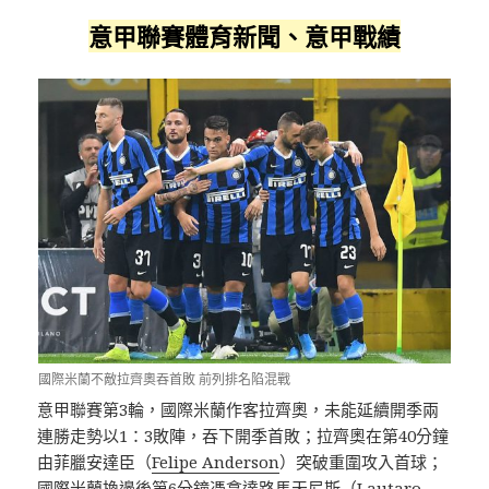
意甲聯賽體育新聞、意甲戰績
國際米蘭不敵拉齊奧吞首敗 前列排名陷混戰
意甲聯賽第3輪，國際米蘭作客拉齊奧，未能延續開季兩
連勝走勢以1：3敗陣，吞下開季首敗；拉齊奧在第40分鐘
由菲臘安達臣（
Felipe Anderson
）突破重圍攻入首球；
國際米蘭換邊後第6分鐘憑拿達路馬天尼斯（
Lautaro