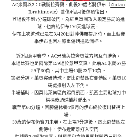
AC米蘭以2：0戰勝拉齊奧，此役39歲老將伊布（
Zlatan
Ibrahimovic
）養傷4個月後傷癒復出，
登場後不到7分鐘即破門，為紅黑軍團攻入鎖定勝局的進
球，也終結伊布176天進球荒。
伊布上次進球已是在3月20日對陣佛羅提那時，而上個賽
季伊布也因左膝重傷錯過歐洲杯。
近3個意甲賽季，AC米蘭與拉齊奧雙方均互有勝負，
本場比賽也是兩隊第159場於意甲交鋒，此前AC米蘭67勝
59平30負，其中主場45勝23平10負。
第45分鐘，萊奧突破傳球，雷比奇禁區右側傳回，萊奧10
碼處推射入左下角。
半場補時，因莫比萊禁區內踢倒凱西，凱西主罰點球打中
橫樑後頭球補射偏出。
戰至第60分鐘，因膝傷休養4個月的伊布終於復出替補上
場，
39歲的伊布仍寶刀未老，在上場7分鐘後，雷比奇禁區左
側傳中，伊布近距離打入空門
助球隊2:0輕取拉素，與羅馬和拿玻里同樣開季三戰全