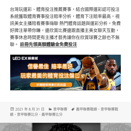
台灣玩運彩、體育投注推薦賽事，結合國際運彩認可投注
系統獲取體育賽事投注賠率分析，體育下注賠率最高，視
訊美女主播陪看賽事嗨聊 熱門體育話題與運彩分析，免費
好牌注單帶你賺，邊欣賞比賽邊跟直播主美女聊天互動，
賽事休息時間更有主播才藝秀讓你在欣賞球賽之餘也不無
聊。
註冊先領高額體驗金免費投注
發
分
標
2021 年 8 月 31 日
意甲聯賽
義甲聯賽戰績
、
意甲聯賽戰
佈
類
籤
績
、
意甲聯賽比分
、
義甲聯賽比分
日
期: