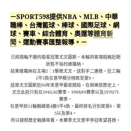
－SPORT598提供NBA、MLB、中華
職棒、台灣籃球、棒球、國際足球、網
球、賽車、綜合體育、奧運等
體育新
聞
、運動賽事匯整報導。－
已經兩輪不勝的衛冕冠軍尤文圖斯，本輪到客場挑戰近期
狀態不俗的維羅納，
結果維羅納在主場2：1擊敗尤文，送對手二連敗。近三輪
1平2負在意甲積分榜跌至第9，
這是尤文圖斯近60年來意甲最差開局，在俱樂部歷史上，
尤文此前只有在1941/42賽季、1968/69賽季以及1970/71
賽季，
在意甲前11輪戰績是4勝3平4負，最終排名分別是第6、第
5以及第4。
所以按照歷史戰績來看，本賽季尤文意甲爭冠希望甚微。