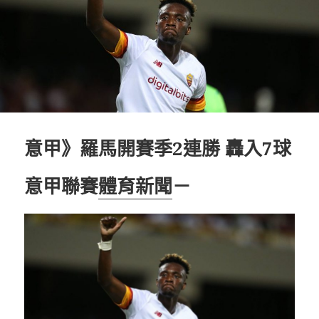
意甲》羅馬開賽季2連勝 轟入7球
意甲聯賽
體育新聞
－