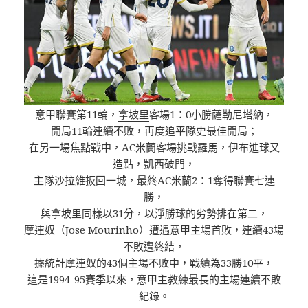
意甲聯賽第11輪，
拿坡里
客場1：0小勝薩勒尼塔納，
開局11輪連續不敗，再度追平隊史最佳開局；
在另一場焦點戰中，AC米蘭客場挑戰羅馬，伊布進球又
造點，凱西破門，
主隊沙拉維扳回一城，最終AC米蘭2：1奪得聯賽七連
勝，
與拿坡里同樣以31分，以淨勝球的劣勢排在第二，
摩連奴（Jose Mourinho）遭遇意甲主場首敗，連續43場
不敗遭終結，
據統計摩連奴的43個主場不敗中，戰績為33勝10平，
這是1994-95賽季以來，意甲主教練最長的主場連續不敗
紀錄。