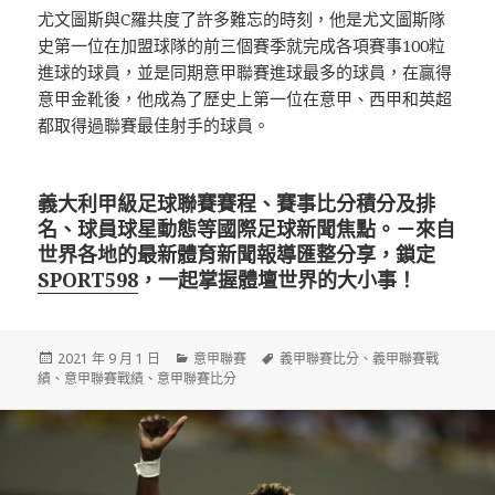
尤文圖斯與C羅共度了許多難忘的時刻，他是尤文圖斯隊
史第一位在加盟球隊的前三個賽季就完成各項賽事100粒
進球的球員，並是同期意甲聯賽進球最多的球員，在贏得
意甲金靴後，他成為了歷史上第一位在意甲、西甲和英超
都取得過聯賽最佳射手的球員。
義大利甲級足球聯賽賽程、賽事比分積分及排
名、球員球星動態等國際足球新聞焦點。－來自
世界各地的最新體育新聞報導匯整分享，鎖定
SPORT598
，一起掌握體壇世界的大小事！
發
分
標
2021 年 9 月 1 日
意甲聯賽
義甲聯賽比分
、
義甲聯賽戰
佈
類
籤
績
、
意甲聯賽戰績
、
意甲聯賽比分
日
期: