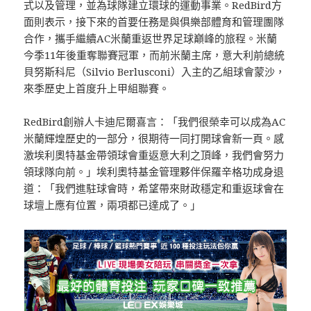
式以及管理，並為球隊建立環球的運動事業。RedBird方
面則表示，接下來的首要任務是與俱樂部體育和管理團隊
合作，攜手繼續AC米蘭重返世界足球巔峰的旅程。米蘭
今季11年後重奪聯賽冠軍，而前米蘭主席，意大利前總統
貝努斯科尼（Silvio Berlusconi）入主的乙組球會蒙沙，
來季歷史上首度升上甲組聯賽。
RedBird創辦人卡迪尼爾喜言：「我們很榮幸可以成為AC
米蘭輝煌歷史的一部分，很期待一同打開球會新一頁。感
激埃利奧特基金帶領球會重返意大利之頂峰，我們會努力
領球隊向前。」埃利奧特基金管理夥伴保羅辛格功成身退
道：「我們進駐球會時，希望帶來財政穩定和重返球會在
球壇上應有位置，兩項都已達成了。」