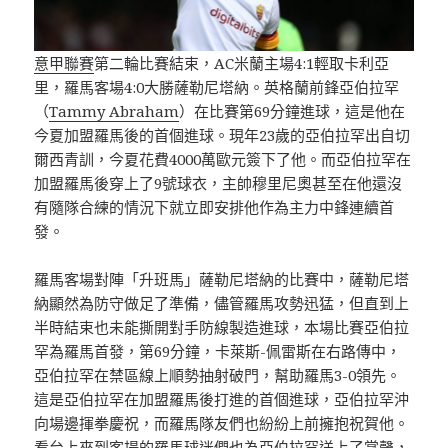
意甲聯賽
第二輪比賽結束，AC米蘭主場4:1輕取卡利亞
里，羅馬客場4:0大勝薩勒尼塔納。英格蘭前鋒亞伯拉罕
（
Tammy Abraham
）在比賽第69分鐘進球，這是他在
今夏加盟羅馬後的首個進球。現年23歲的亞伯拉罕出自切
爾西青訓，今夏花費4000萬歐元簽下了他。而亞伯拉罕在
加盟羅馬後穿上了9號球衣，主帥穆里尼奧甚至在他還沒
有隨隊合練的情況下就立即安排他作為主力中鋒連續首
發。
羅馬客場對陣「升班馬」薩勒尼塔納的比賽中，薩勒尼塔
納顯然為防守做足了準備，儘管羅馬攻勢迅猛，但直到上
半時結束也未能撕開對手防線製造進球，本場比賽亞伯拉
罕為羅馬首發，第69分鐘，卡萊斯-佩雷斯在右路傳中，
亞伯拉罕在禁區線上順勢抽射破門，幫助羅馬3-0領先。
這是亞伯拉罕在加盟羅馬後打進的首個進球，亞伯拉罕沖
向場邊揮拳慶祝，而羅馬隊友們也紛紛上前擁抱祝賀他。
看台上來到客場的羅馬球迷們也為亞伯拉罕送上了掌聲，