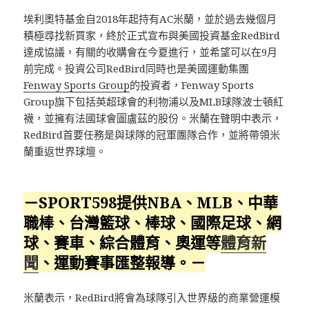
埃利奧特基金自2018年起持有AC米蘭，並於過去幾個月
積極尋找新買家，終於正式宣布與美國投資基金RedBird
達成協議，有關的收購會在今夏進行，並希望可以在9月
前完成。投資公司RedBird同時也是美國運動集團
Fenway Sports Group
的投資者，Fenway Sports
Group旗下包括英超球會的利物浦以及MLB球隊波士頓紅
襪，並擁有法國球會圖盧茲的股份。米蘭在聲明中表示，
RedBird首要任務是與球隊的冠軍團隊合作，並將帶領米
蘭重返世界球壇。
－SPORT598提供NBA、MLB、中華
職棒、台灣籃球、棒球、國際足球、網
球、賽車、綜合體育、奧運等
體育新
聞
、運動賽事匯整報導。－
米蘭表示，RedBird將會為球隊引入世界級的商業營運模