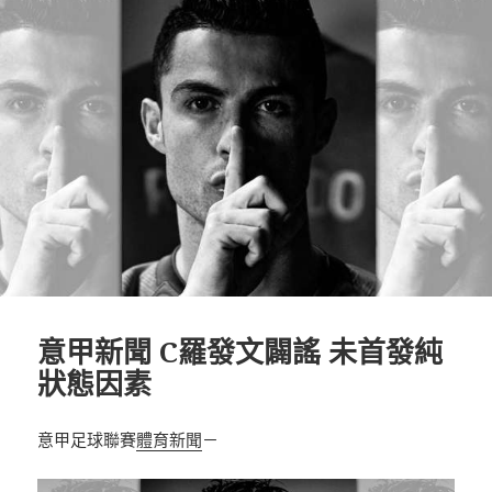
意甲新聞 C羅發文闢謠 未首發純
狀態因素
意甲足球聯賽
體育新聞
－