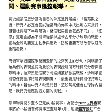
聞
、運動賽事匯整報導。－
賽後施蒙尼恩沙基為自己的決定進行辯護，「當落敗之
後，所有人必定會嘗試從當時的佈陣中找出地方來批評，
但若杜費斯下半場建功，整個戰局便會截然不同」；「細
恩」更坦言認為不能單從換掉盧卡古來分析球隊的戰術，
認為全隊均要更主動參與進攻，防線更要有所改善以避免
重蹈覆轍。
而領軍擊退國際米蘭而登頂的拉齊奧主帥沙利，則稱讚子
弟兵們的表現並認為此役的表現證明所有球員充分發揮團
隊精神；拉齊奧這個賽季將繼續兼顧歐霸戰線，沙利承認
能否保持發揮將是表現關鍵，「最重要是球員能保持專注
的精神，若當中有人缺乏鬥智，這股氣氛便會在球隊內蔓
延，我們仍需應對這方面的挑戰」。
意甲聯賽開季至今已完成3輪賽事，為配合
2022世界盃
賽
事將於15輪後暫停賽事直至明年1月；透過
體育投注
平台