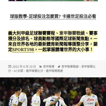
球版教學-足球投注怎麼買? 卡達世足投注必看
義大利甲級足球聯賽賽程、
意甲聯賽戰績
、賽事
積分及排名、球員動態等國際足球新聞焦點。－
來自世界各地的最新體育新聞報導匯整分享，鎖
定
SPORT598
，一起掌握體壇世界的大小事！
發
分
標
2022 年 6 月 20 日
意甲聯賽
意甲聯賽戰績
、
意甲聯賽比
佈
類
籤
分
、
AC米蘭
、
義甲聯賽比分
、
義甲聯賽戰績
日
期: