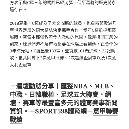
方表示與C羅三年的羈絆已經消弭，但所寫就的歷史將永
遠存在。
2018夏季，C羅成為了尤文圖斯的球員，也象徵著歐洲乃
至世界足壇的兩大標誌決定攜手合作，當年C羅抵達都靈
城時，空氣中都彌散着令人激動的氛圍，像迎接國王般的
到來，球迷們迫不及待地想要在球場上看到他，在合作的
3年時光裡，C羅出賽133場，並貢獻101顆進球、22記助
攻，更共同奪下2次意甲冠賽、2次超級盃冠軍以及1次意
大利盃冠軍。
－體壇動態分享︱匯整NBA、MLB、
中職、日韓職棒、足球五大聯賽、網
壇、賽車等最豐富多元的體育賽事新聞
資訊。－SPORT598體育網－
意甲聯賽
戰績