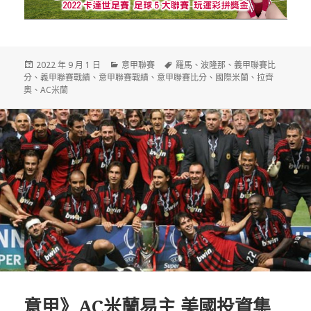
發
分
標
2022 年 9 月 1 日
意甲聯賽
羅馬
、
波隆那
、
義甲聯賽比
佈
類
籤
分
、
義甲聯賽戰績
、
意甲聯賽戰績
、
意甲聯賽比分
、
國際米蘭
、
拉齊
日
奧
、
AC米蘭
期:
意甲》AC米蘭易主 美國投資集