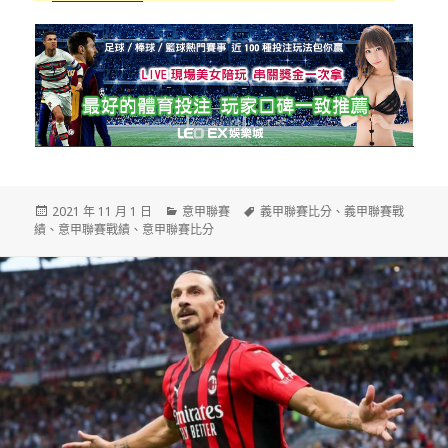
發
分
標
2021 年 11 月 1 日
意甲聯賽
義甲聯賽比分
、
義甲聯賽戰
佈
類
籤
績
、
意甲聯賽戰績
、
意甲聯賽比分
日
期: