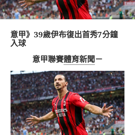
意甲》39歲伊布復出首秀7分鐘
入球
意甲聯賽
體育新聞
－