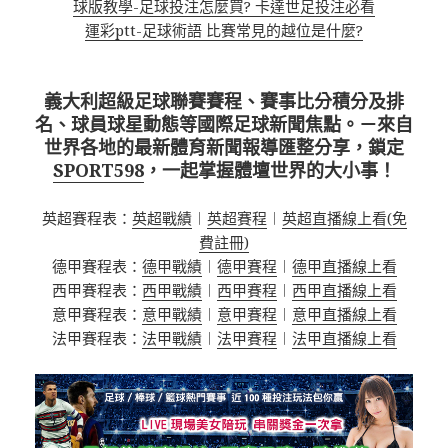
球版教學-足球投注怎麼買? 卡達世足投注必看
運彩ptt-足球術語 比賽常見的越位是什麼?
義大利超級足球聯賽賽程、賽事比分積分及排
名、球員球星動態等國際足球新聞焦點。－來自
世界各地的最新體育新聞報導匯整分享，鎖定
SPORT598
，一起掌握體壇世界的大小事！
英超賽程表：
英超戰績
︱
英超賽程
︱
英超直播線上看(免
費註冊)
德甲賽程表：
德甲戰績
︱
德甲賽程
︱
德甲直播線上看
西甲賽程表：
西甲戰績
︱
西甲賽程
︱
西甲直播線上看
意甲賽程表：
意甲戰績
︱
意甲賽程
︱
意甲直播線上看
法甲賽程表：
法甲戰績
︱
法甲賽程
︱
法甲直播線上看