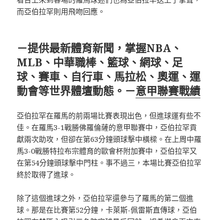
而亞伯拉罕則用飛吻回應。
－提供最新體育新聞，掌握NBA、
MLB、中華職棒、籃球、網球、足
球、賽車、自行車、馬拉松、奧運、運
動會等世界體壇動態。－
意甲聯賽戰績
亞伯拉罕在羅馬的前兩場比賽表現出色，但進球運有些不
佳。在羅馬3-1戰勝佛羅倫薩的意甲聯賽中，亞伯拉罕貢
獻兩次助攻，但卻在第63分鐘頭球擊中橫樑。在上周中羅
馬3-0戰勝特拉布宗體育的歐會杯附加賽中，亞伯拉罕又
在第54分鐘頭球擊中門柱。事不過三，本場比賽亞伯拉罕
終於取得了進球。
除了這個進球之外，亞伯拉罕還參与了羅馬的第二個進
球。那是在比賽第52分鐘，卡萊斯-佩雷斯直傳球，亞伯