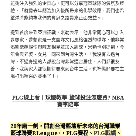
能夠注入強烈的企圖心，更可以分享冠軍球隊的氣氛及經
驗，「就像去年簡浩加入後所帶來的化學效應，我們也希
望洋將能夠為我們的奪冠之路帶來正面效益。」
提到首度來到亞洲征戰，米勒表示，他非常開心可以加入
夢想家，夢想家是一支團隊文化風格強烈的球隊，他非常
渴望能夠趕快與隊友相見並加入訓練，米勒也別提到，今
年會與老婆、女兒一同來到台灣生活，「我沒有去過台
灣，不過身邊的人都說台灣非常適合居住，人們都很友
善，我與家人都很期待要來到台中生活，也準備好要在主
場打出精采的賽事了！」
PLG線上看
︱
球版教學-籃球投注怎麼買? NBA
賽事賠率
20年磨一劍，開創台灣籃壇新未來的台灣職業
籃球聯賽P.League+，PLG賽程、
PLG戰績
、