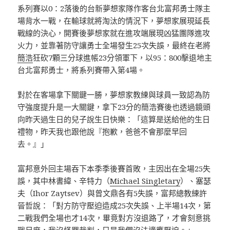
系列賽以0：2落後的台新夢想家隊作客台北富邦勇士隊主
場背水一戰，在輸球就將淘汰的情況下，夢想家展現延長
戰線的決心，開賽後夢想家就在進攻端展現凶猛團隊進攻
火力，並靠著防守讓勇士全場發生25次失誤，最終在老將
簡浩
狂砍7顆三分球進帳23分領軍下，以95：800擊退地主
台北富邦勇士，將系列賽帶入第4場。
對於在客場拿下關鍵一勝，夢想家教練與球員一致認為防
守強度提升是一大關鍵，拿下23分的簡浩賽後也透過鏡頭
向昨天過生日的兒子說生日快樂：「這算是送給他的生日
禮物，昨天我也跟他說『抱歉，爸爸不會那麼早回
去。』」
富邦意外回主場吞下本季季後賽首敗，主因出在全場25失
誤，其中林書緯、辛特力（
Michael Singletary
）、塞瑟
夫（Ihor Zaytsev）與曾文鼎各有5失誤，富邦總教練許
晉哲說：「對方防守壓迫造成25次失誤、上半場14次，第
二戰我們全場也才14次，畢竟對方沒退路了，才會刻意挑
戰尺度，我沒怪罪裁判，只是我們沒法適應壓迫。」