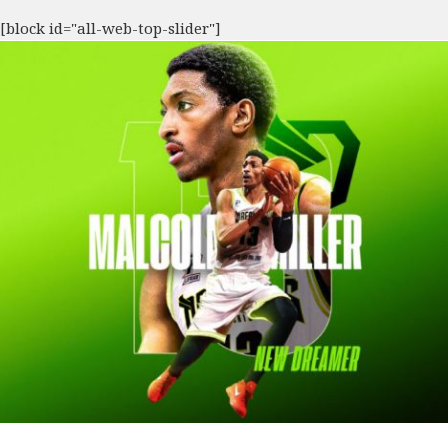
[block id="all-web-top-slider"]