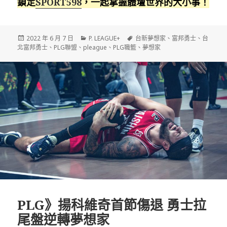
鎖定
SPORT598
，一起掌握體壇世界的大小事！
發
分
標
2022 年 6 月 7 日
P. LEAGUE+
台新夢想家
、
富邦勇士
、
台
佈
類
籤
北富邦勇士
、
PLG聯盟
、
pleague
、
PLG職籃
、
夢想家
日
期:
PLG》揚科維奇首節傷退 勇士拉
尾盤逆轉夢想家