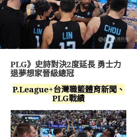
PLG》史詩對決2度延長 勇士力
退夢想家晉級總冠
P.League+台灣職籃體育新聞、
PLG戰績