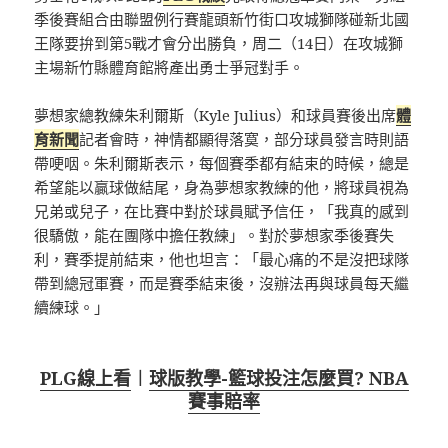
季後賽組合由聯盟例行賽龍頭新竹街口攻城獅隊碰新北國
王隊要拚到第5戰才會分出勝負，周二（14日）在攻城獅
主場新竹縣體育館將產出勇士爭冠對手。
夢想家總教練朱利爾斯（Kyle Julius）和球員賽後出席
體
育新聞
記者會時，神情都顯得落寞，部分球員發言時則語
帶哽咽。朱利爾斯表示，每個賽季都有結束的時候，總是
希望能以贏球做結尾，身為夢想家教練的他，將球員視為
兄弟或兒子，在比賽中對於球員賦予信任，「我真的感到
很驕傲，能在團隊中擔任教練」。對於夢想家季後賽失
利，賽季提前結束，他也坦言：「最心痛的不是沒把球隊
帶到總冠軍賽，而是賽季結束後，沒辦法再與球員每天繼
續練球。」
PLG線上看
︱
球版教學-籃球投注怎麼買? NBA
賽事賠率