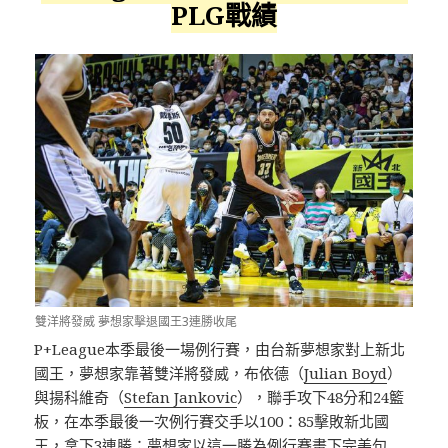
PLG戰績
雙洋將發威 夢想家擊退國王3連勝收尾
P+League本季最後一場例行賽，由台新夢想家對上新北
國王，夢想家靠著雙洋將發威，布依德（
Julian Boyd
）
與揚科維奇（
Stefan Jankovic
），聯手攻下48分和24籃
板，在本季最後一次例行賽交手以100：85擊敗新北國
王，拿下3連勝；夢想家以這一勝為例行賽畫下完美句