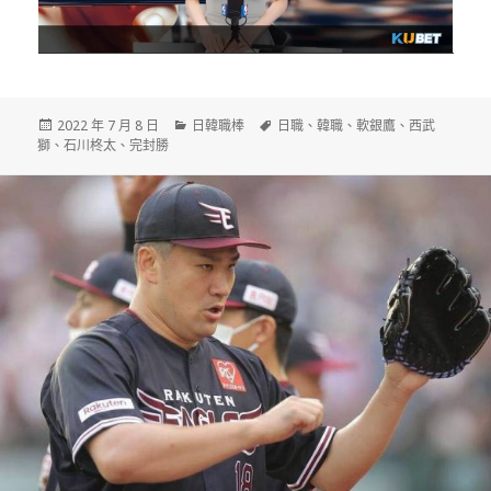
發
分
標
2022 年 7 月 8 日
日韓職棒
日職
、
韓職
、
軟銀鷹
、
西武
佈
類
籤
獅
、
石川柊太
、
完封勝
日
期: