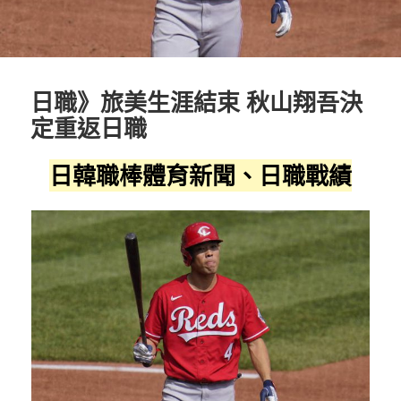
日職》旅美生涯結束 秋山翔吾決
定重返日職
日韓職棒體育新聞、日職戰績