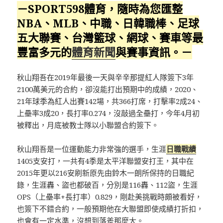
－SPORT598體育，隨時為您匯整
NBA、MLB、中職、日韓職棒、足球
五大聯賽、台灣籃球、網球、賽車等最
豐富多元的
體育新聞
與賽事資訊。－
秋山翔吾在2019年最後一天與辛辛那提紅人隊簽下3年
2100萬美元的合約，卻沒能打出預期中的成績，2020、
21年球季為紅人出賽142場，共366打席，打擊率2成24、
上壘率3成20，長打率0.274，沒敲過全壘打，今年4月初
被釋出，月底被教士隊以小聯盟合約簽下。
秋山翔吾是一位運動能力非常強的選手，生涯
日職戰績
1405支安打，一共有4季是太平洋聯盟安打王，其中在
2015年更以216安刷新原先由鈴木一朗所保持的日職紀
錄，生涯轟、盜也都破百，分別是116轟、112盜，生涯
OPS（上壘率+長打率）0.829，剛赴美挑戰時頗被看好，
也簽下不錯合約，一般預期他在大聯盟即使成績打折扣，
也會有一定水準，沒想到落差那麼大。