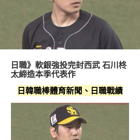
日職》軟銀強投完封西武 石川柊
太締造本季代表作
日韓職棒體育新聞、日職戰績