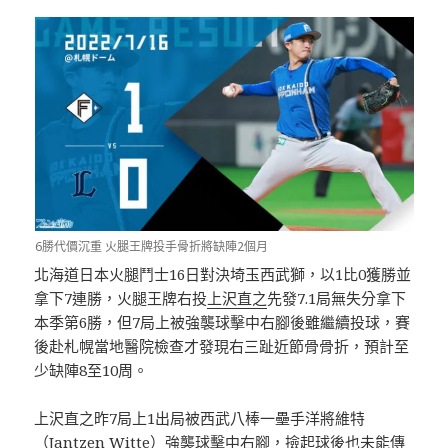
6勝代價沉重 火腿王牌投手骨折將缺陣2個月
北海道日本火腿鬥士16日對決埼玉西武獅，以1比0獲勝並
拿下7連勝，火腿王牌右投
上沢直之
先發7.1局無失分拿下
本季第6勝，但7局上被強襲球擊中右腳後雖繼續投球，賽
後赴札幌當地醫院檢查才發現右三趾近節骨骨折，預計至
少缺陣8至10周。
上沢直之昨7局上1出局被西武八棒一壘手洋將維特
（Jantzen Witte）強襲球擊中右腳，撿起球後也未能傳