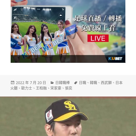
發
分
標
2022 年 7 月 20 日
日韓職棒
日職
、
韓職
、
西武獅
、
日本
佈
類
籤
火腿
、
歐力士
、
王柏融
、
宋家豪
、
張奕
日
期: