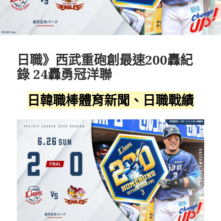
日職》西武重砲創最速200轟紀
錄 24轟勇冠洋聯
日韓職棒體育新聞、日職戰績