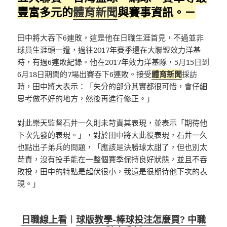
豐富多元的
體育新聞
與賽事資訊。－
田中將大吞下6連敗，這是他在日職生涯首見，不過並非
球員生涯頭一遭，過往2017年賽季還在大聯盟效力洋基
時，有過6連敗紀錄。他在2017年效力洋基隊，5月15日到
6月18日期間的7場出賽吞下6連敗。接受
體育新聞
採訪
時，田中將大表示：「失分的部分其實都很可惜，會仔細
思考做不好的地方，然後再進行修正。」
對此樂天監督石井一久則未苛責其表現，並表示「期待他
下次先發的表現。」，對於田中將大此役表現，石井一久
也點出子弟兵的問題，「應該是決勝球太甜了，但也別太
苛責，沒有投手能在一整個賽季保持良好狀態，並且不吞
敗投，田中的特點是起伏很小，我還是很期待他下次的表
現。」
日職線上看
︱
球版教學-棒球投注怎麼買? 中職