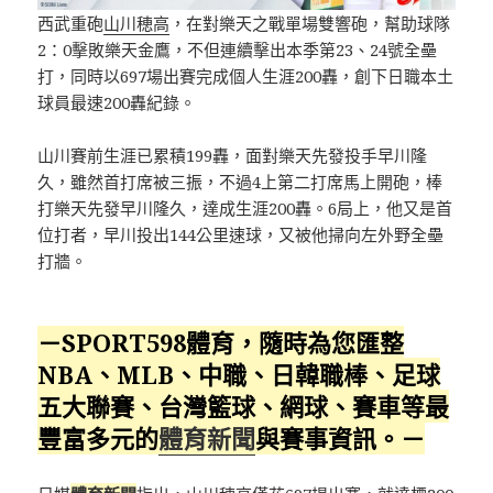
西武重砲
山川穂高
，在對樂天之戰單場雙響砲，幫助球隊
2：0擊敗樂天金鷹，不但連續擊出本季第23、24號全壘
打，同時以697場出賽完成個人生涯200轟，創下日職本土
球員最速200轟紀錄。
山川賽前生涯已累積199轟，面對樂天先發投手早川隆
久，雖然首打席被三振，不過4上第二打席馬上開砲，棒
打樂天先發早川隆久，達成生涯200轟。6局上，他又是首
位打者，早川投出144公里速球，又被他掃向左外野全壘
打牆。
－SPORT598體育，隨時為您匯整
NBA、MLB、中職、日韓職棒、足球
五大聯賽、台灣籃球、網球、賽車等最
豐富多元的
體育新聞
與賽事資訊。－