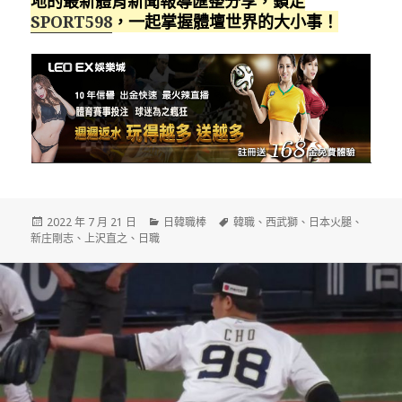
地的最新體育新聞報導匯整分享，鎖定
SPORT598
，一起掌握體壇世界的大小事！
發
分
標
2022 年 7 月 21 日
日韓職棒
韓職
、
西武獅
、
日本火腿
、
佈
類
籤
新庄剛志
、
上沢直之
、
日職
日
期: