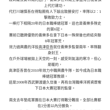
上代打建功，
代打川端慎吾在得點圈有人下敲出致勝安打，率隊以2：1
擊敗歐力士，
一棒打下相隔20年的日本職棒總冠軍，這也是養樂多隊史
的第6冠。
賽前已聽牌優勢的養樂多在拿下日本一殊榮後也終結央聯
8年冠軍荒，
效力過興農的洋投
高津臣吾
就任養樂多監督兩年，率隊翻
身封王，
在戶外球場被拋上天空的一刻，感受到氣溫的寒冷，但心
是暖的，
高津臣吾曾在2010年效力中職興農牛隊，如今成為日本職
棒總冠軍教頭，
這是2008年西武獅渡邊久信後，再有台灣職棒洋將資歷奪
下日本大賽冠軍的監督。
兩支去年墊底軍團在日本大賽打得難分難捨，全部比賽都
在2分差以內分勝負，