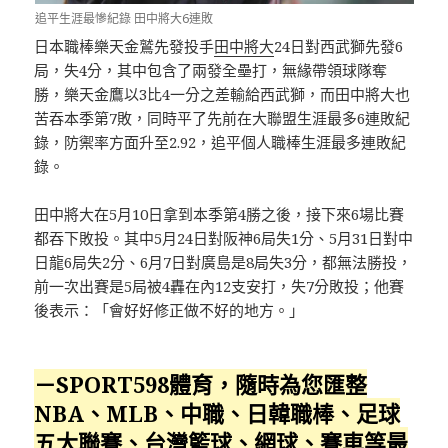
追平生涯最慘紀錄 田中將大6連敗
日本職棒樂天金鷲先發投手
田中將大
24日對西武獅先發6
局，失4分，其中包含了兩發全壘打，無緣帶領球隊奪
勝，樂天金鷹以3比4一分之差輸給西武獅，而田中將大也
苦吞本季第7敗，同時平了先前在大聯盟生涯最多6連敗紀
錄，防禦率方面升至2.92，追平個人職棒生涯最多連敗紀
錄。
田中將大在5月10日拿到本季第4勝之後，接下來6場比賽
都吞下敗投。其中5月24日對阪神6局失1分、5月31日對中
日龍6局失2分、6月7日對廣島是8局失3分，都無法勝投，
前一次出賽是5局被4轟在內12支安打，失7分敗投；他賽
後表示：「會好好修正做不好的地方。」
－SPORT598體育，隨時為您匯整
NBA、MLB、中職、日韓職棒、足球
五大聯賽、台灣籃球、網球、賽車等最