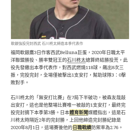
軟銀強投完封西武 石川柊太締造本季代表作
福岡軟銀鷹3日作客西武Belluna巨蛋，2020年日職太平
洋聯盟勝投、勝率雙冠王的
石川柊太
總算終結勝投荒，此
役先發繳出本季代表作，對西武燃燒118球，飆出8次三
振，完投完封，全場僅被擊出1支安打，幫助球隊3：0擊
敗對手。
石川柊太的「無安打比賽」在7局下半破功，被森友哉敲
出安打，這也是他整場比賽唯一被敲的1支安打，最終完
投完封摘下本季第3勝。日本
體育新聞
媒體指出，這是石
川柊太時隔近2年的完封勝，上回他締造完封勝紀錄是
2020年8月1日，這場賽後他的
日職戰績
防禦率為2.76。