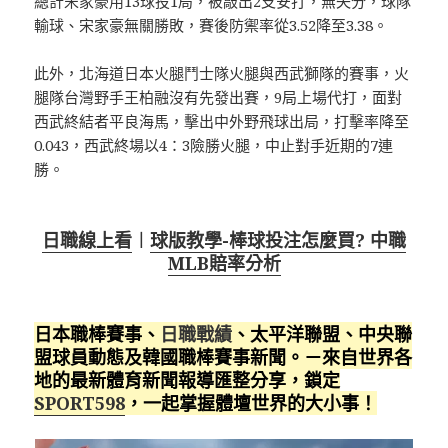
總計宋家豪用13球投1局，被敲出2支安打，無失分，球隊
輸球、宋家豪無關勝敗，賽後防禦率從3.52降至3.38。
此外，北海道日本火腿鬥士隊火腿與西武獅隊的賽事，火
腿隊台灣野手王柏融沒有先發出賽，9局上場代打，面對
西武終結者平良海馬，擊出中外野飛球出局，打擊率降至
0.043，西武終場以4：3險勝火腿，中止對手近期的7連
勝。
日職線上看
︱
球版教學-棒球投注怎麼買? 中職
MLB賠率分析
日本職棒賽事、
日職戰績
、太平洋聯盟、中央聯
盟球員動態及韓國職棒賽事新聞。－來自世界各
地的最新體育新聞報導匯整分享，鎖定
SPORT598
，一起掌握體壇世界的大小事！