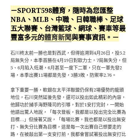
－SPORT598體育，隨時為您匯整
NBA、MLB、中職、日韓職棒、足球
五大聯賽、台灣籃球、網球、賽車等最
豐富多元的
體育新聞
與賽事資訊。－
石川柊太前一勝也是對西武，但得追溯到4月26日，投5.2
局無失分，本季首勝在4月19日對歐力士，7局無失分，但
5、6月陷入低潮，6月甚至一度下二軍，只在一軍先發2
場，本季出賽11場都是先發，3勝3敗，防禦率2.76。
拿下重要一勝，軟銀在太平洋聯盟仍保有2場優勢的龍頭
地位，石川突然延後先發，還可以投出如此精彩的內容，
他歸功於捕手海野隆司的引導，對於1安打完封，一開始
他語出驚人地說，「每次登板，我都是以投出完全比賽為
目標…」但接著又說，「每場比賽，我也都是以投出無安
打、無失分比賽為目標，這是每一次出賽自己想要走的
路，在被敲出第一支安打前，我都會嘗試著投出無安打比