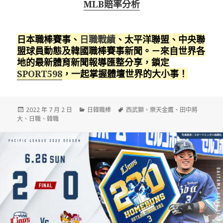
MLB賠率分析
日本職棒賽事、
日職戰績
、太平洋聯盟、中央聯
盟球員動態及韓國職棒賽事新聞。－來自世界各
地的最新體育新聞報導匯整分享，鎖定
SPORT598
，一起掌握體壇世界的大小事！
發
分
標
2022 年 7 月 2 日
日韓職棒
西武獅
、
樂天金鷹
、
田中將
佈
類
籤
大
、
日職
、
韓職
日
期: