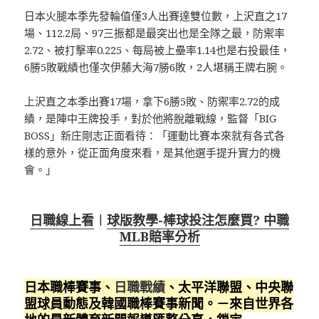
日本火腿本季先發輪值僅3人出賽達雙位數，上沢直之17
場、112.2局、97三振都是最突出也是全隊之最，防禦率
2.72、被打擊率0.225、每局被上壘率1.14也是右投最佳，
6勝5敗戰績也僅次伊藤大海7勝6敗，2人堪稱王牌右腕。
上沢直之本季出賽17場，拿下6勝5敗、防禦率2.72的成
績，是陣中王牌投手，對於他將脫離戰線，監督「BIG
BOSS」新庄剛志正面看待：「運動比賽本來就有各式各
樣的意外，從正面角度來看，是其他選手提升實力的機
會。」
日職線上看
︱
球版教學-棒球投注怎麼買? 中職
MLB賠率分析
日本職棒賽事、
日職戰績
、太平洋聯盟、中央聯
盟球員動態及韓國職棒賽事新聞。－來自世界各