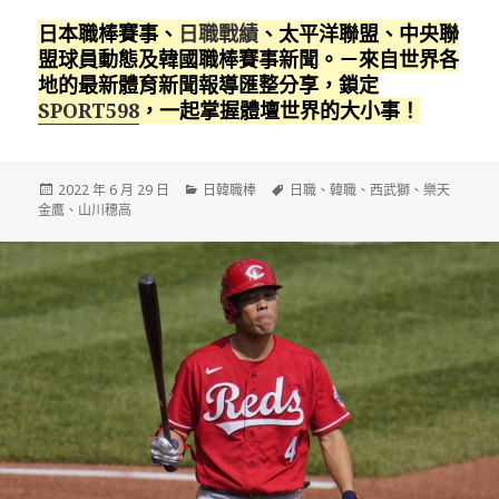
日本職棒賽事、
日職戰績
、太平洋聯盟、中央聯
盟球員動態及韓國職棒賽事新聞。－來自世界各
地的最新體育新聞報導匯整分享，鎖定
SPORT598
，一起掌握體壇世界的大小事！
發
分
標
2022 年 6 月 29 日
日韓職棒
日職
、
韓職
、
西武獅
、
樂天
佈
類
籤
金鷹
、
山川穗高
日
期: