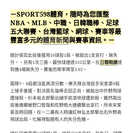
－SPORT598體育，隨時為您匯整
NBA、MLB、中職、日韓職棒、足球
五大聯賽、台灣籃球、網球、賽車等最
豐富多元的
體育新聞
與賽事資訊。－
總計張奕此役後援用16球投1局，被敲出1支安打，無失
分，，另有1次三振，最快球速達152公里，在
日職戰績
達
到連4場無失分，賽後防禦率降至1.62。
兩隊7、8局都沒能再添分數，樂天隊台灣投手宋家豪9局
上接手後援，對決首名強棒吉田正尚，被敲出中外野飛球
遭接殺，杉本裕太郎擊出捕手前滾地球遭刺殺，雖然兩出
局後連續被野口智哉和佐野皓大連續擊出安打，所幸宋家
豪及時回穩，在一二壘有人時讓紅林弘太郎擊出右外野高
飛球出局，化解得點圈有人的失分危機。