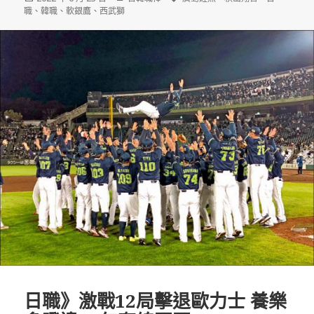
佈
類
籤
職
、
韓職
、
軟銀鷹
、
西武獅
日
期:
日職》激戰12局擊退歐力士 養樂