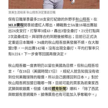
旅美生涯結束 秋山翔吾決定重返日職
保有日職單季最多216支安打紀錄的外野手
秋山翔吾
，在
MLB賽程
開季前遭紅人釋出，轉戰教士3A後16場出賽敲
出24支安打，打擊率3成43，轟出3發全壘打，21分打點與
2次盜壘成功，與球隊合約到期後被釋出；目前已正式決
定重返日本職棒，34歲的秋山翔吾旅美發展不順，在大聯
盟2季，一共出賽142場，沒有出現全壘打，平均打擊率只
有0.224，下一步會等回國再做決定。
秋山翔吾雖一度表明仍以留在美國為目標，但秋山翔吾坦
言，「在18日（美國時間17日），經紀人就告知我沒有收
到任何美職球隊的報價，所以自己選擇回到日本。」對於
秋山翔吾將加盟日職哪一隊，目前可能的買家為前東家西
武獅與軟銀鷹，但據《產經
體育新聞
》爆料，「除了西武
與軟銀有意網羅外，據傳廣島也有可能加入爭奪戰中。」