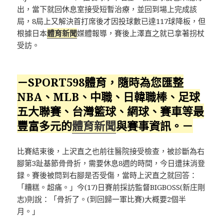
出，當下就回休息室接受短暫治療，並回到場上完成該
局，8局上又解決首打席後才因投球數已達117球降板，但
根據日本
體育新聞
媒體報導，賽後上澤直之就已拿著拐杖
受訪。
－SPORT598體育，隨時為您匯整
NBA、MLB、中職、日韓職棒、足球
五大聯賽、台灣籃球、網球、賽車等最
豐富多元的
體育新聞
與賽事資訊。－
比賽結束後，上沢直之也前往醫院接受檢查，被診斷為右
腳第3趾基節骨骨折，需要休息8週的時間，今日遭抹消登
録。賽後被問到右腳是否受傷，當時上沢直之就回答：
「糟糕。超痛。」今(17)日賽前採訪監督BIGBOSS(新庄剛
志)則說：「骨折了。(到回歸一軍比賽)大概要2個半
月。」