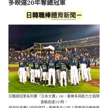
多睽違20年奪總冠軍
日韓職棒
體育新聞
－
日職總冠軍系列賽「日本大賽」G6，養樂多與歐力士兩隊
激戰長達5小時，
殺到延長賽12局的惡鬥，養樂多在12局上掌握得分機會換