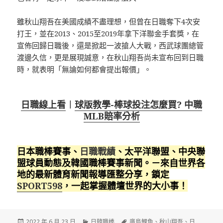
雖秋山翔吾在美國成績不盡理想，但曾在日職奪下4次安
打王，並在2013、2015至2019年拿下洋聯金手套獎，在
宣佈回歸日職後，還是掀起一波搶人大戰，西武球團總管
渡邊久信，更是展現誠意，在秋山翔吾尚未宣布回到日職
時，就表明「無論如何都會提出報價」。
日職線上看
︱
球版教學-棒球投注怎麼買? 中職
MLB賠率分析
日本職棒賽事、
日職戰績
、太平洋聯盟、中央聯
盟球員動態及韓國職棒賽事新聞。－來自世界各
地的最新體育新聞報導匯整分享，鎖定
SPORT598
，一起掌握體壇世界的大小事！
發
分
標
2022 年 6 月 23 日
日韓職棒
廣島鯉魚
、
秋山翔吾
、
日