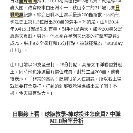
日媒
體育新聞
指出，山川穂高僅花697場出賽，就達標200
轟大關，改寫原本由田淵幸一、秋山幸二的714場比賽
日
職戰績
紀錄，締造日職本土選手最速200轟新猷，同時他
也是史上第113位敲出200轟的選手。巧的是，山川2014
年9月15日敲出生涯首轟，對手也是樂天，如今200轟又是
靠樂天貢獻。另外，他本季在星期天比賽的打擊率高達3
成75、敲出8支全壘打和15分打點，被球迷稱為「Sunday
山川」。
山川目前以24支全壘打、48分打點，高居太平洋聯盟雙冠
王，同時他也獲選最有價值球員。對於生涯200轟，他賽
後表示，「非常的高興！聽到很多人在談論，所以我上場
就是要打全壘打。打到的剎那我覺得應該出去了吧！不
過，今天風有點大。」
日職線上看
︱
球版教學-棒球投注怎麼買? 中職
MLB賠率分析