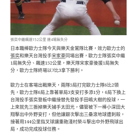
張奕中繼飆速152公里 連4場無失分
日本職棒歐力士隊今天與樂天金鷲隊比賽，效力歐力士的
張奕
和樂天台灣投手
宋家豪
同場出賽，歐力士隊張奕中繼
1局無失分、飆速152公里，樂天隊宋家豪後援1局無失
分，歐力士隊終場以7比3拿下勝利。
歐力士在客場出戰樂天，兩隊5局打完歐力士隊6比2領
先，歐力士隊6局上靠著單局3支安打多添1分，6局下換上
台灣投手張奕登板中繼接替先發投手田嶋大樹的投球，一
上來就先三振掉樂天捕手太田光，儘管被下一棒小深田大
翔擊出中外野安打，但他讓銀次擊出三壘滾地球遭刺殺，
接著用144公里指叉球讓重砲淺村榮斗擊出中外野飛球出
局，成功完成投球任務。