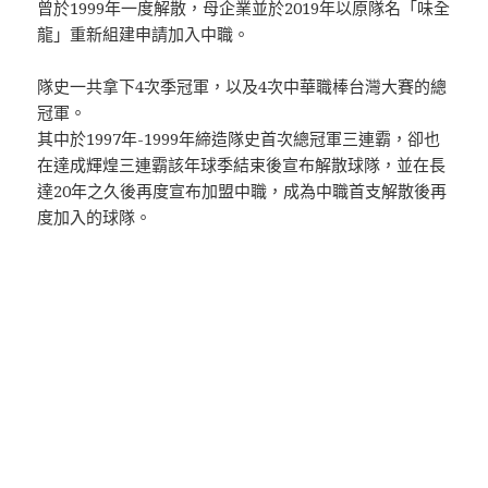
曾於1999年一度解散，母企業並於2019年以原隊名「味全
龍」重新組建申請加入中職。
隊史一共拿下4次季冠軍，以及4次中華職棒台灣大賽的總
冠軍。
其中於1997年-1999年締造隊史首次總冠軍三連霸，卻也
在達成輝煌三連霸該年球季結束後宣布解散球隊，並在長
達20年之久後再度宣布加盟中職，成為中職首支解散後再
度加入的球隊。