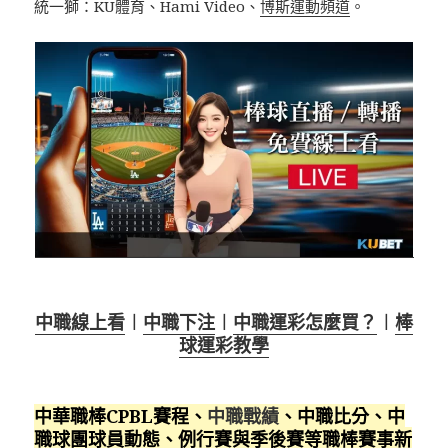
統一獅：KU體育、Hami Video、
博斯運動頻道
。
中職線上看
︱
中職下注
︱
中職運彩怎麼買？
︱
棒
球運彩教學
中華職棒CPBL賽程、
中職戰績
、中職比分、中
職球團球員動態、例行賽與季後賽等職棒賽事新