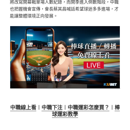
將改寫開幕戰單場人數紀錄，而開季進入倒數階段，中職
也把握機會宣傳，會長蔡其昌喊話希望球迷多多進場，才
能讓整體環境正向發展。
中職線上看
︱
中職下注
︱
中職運彩怎麼買？
︱
棒
球運彩教學