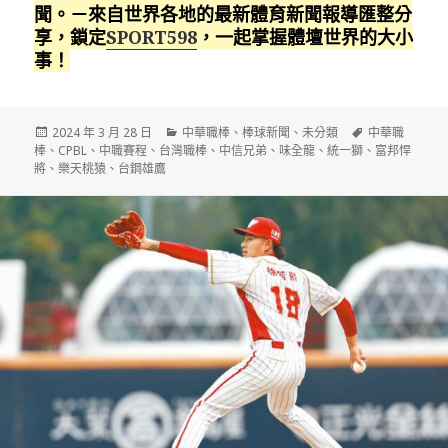
聞。－來自世界各地的最新體育新聞報導匯整分
享，鎖定
SPORT598
，一起掌握體壇世界的大小
事！
發
分
標
2024 年 3 月 28 日
中華職棒
、
棒球新聞
、
未分類
中華職
佈
類
籤
棒
、
CPBL
、
中職賽程
、
台灣職棒
、
中信兄弟
、
味全龍
、
統一獅
、
富邦悍
日
將
、
樂天桃猿
、
台鋼雄鷹
期: