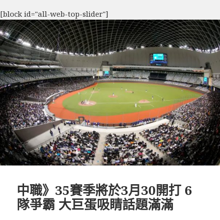
[block id="all-web-top-slider"]
中職》35賽季將於3月30開打 6
隊爭霸 大巨蛋吸睛話題滿滿