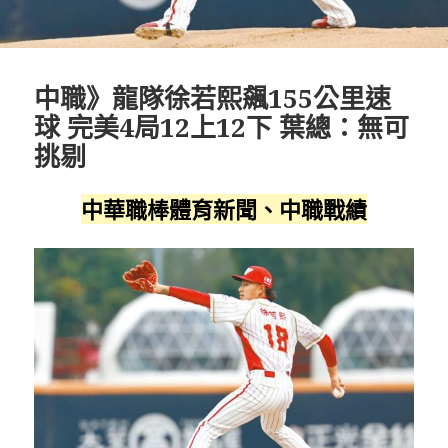
中職》龍隊徐若熙飆155公里速
球 完美4局12上12下 葉總：無可
挑剔
中華職棒體育新聞、中職戰績