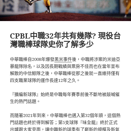
CPBL中職32年共有幾隊? 現役台
灣職棒球隊史你了解多少
中華職棒自2008年爆發
黑米事件
後，中職將涉案的米迪亞
暴龍隊除名，以及因長期戰績與票房不佳而也在當年宣布
解散的中信鯨隊之後，中華職棒從那之後就一直維持僅有
四支職業球隊的運作長達12年之久。
『擴編新球隊』始終是中職每年賽季前後不斷地被敲喊催
生的熱門話題。
而隨著2021年到來，中華職棒也邁入第32個年頭，這個熱
門話題也終於得到解答；第5支球隊『味全龍』終於正式
出爐跟大家見面，讓中職新的球季有了嶄新的規模及新氣