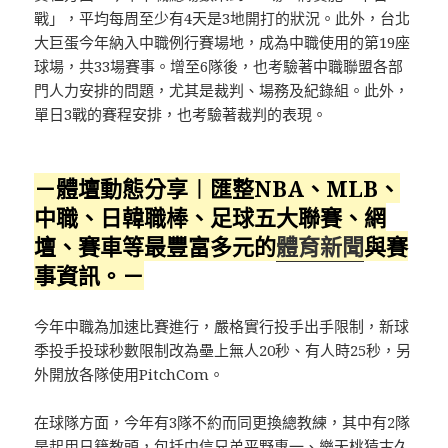
戰」，平均每周至少有4天是3地開打的狀況。此外，台北
大巨蛋今年納入中職例行賽場地，成為中職使用的第19座
球場，共33場賽事。增至6隊後，也考驗著中職聯盟各部
門人力安排的問題，尤其是裁判、場務及紀錄組。此外，
單日3戰的賽程安排，也考驗著裁判的表現。
－體壇動態分享︱匯整NBA、MLB、
中職、日韓職棒、足球五大聯賽、網
壇、賽車等最豐富多元的
體育新聞
與賽
事資訊。－
今年中職為加速比賽進行，嚴格實行投手出手限制，新球
季投手投球秒數限制改為壘上無人20秒、有人時25秒，另
外開放各隊使用PitchCom。
在球隊方面，今年有3隊不約而同更換總教練，其中有2隊
是起用日籍教頭，包括中信兄弟平野惠一、樂天桃猿古久