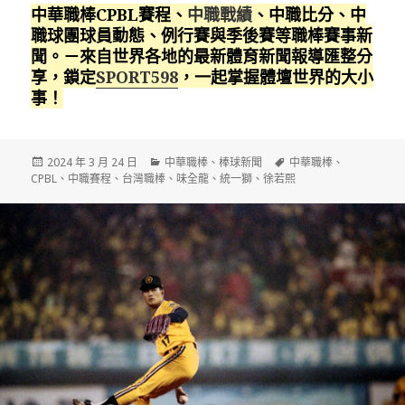
中華職棒CPBL賽程、
中職戰績
、中職比分、中
職球團球員動態、例行賽與季後賽等職棒賽事新
聞。－來自世界各地的最新體育新聞報導匯整分
享，鎖定
SPORT598
，一起掌握體壇世界的大小
事！
發
分
標
2024 年 3 月 24 日
中華職棒
、
棒球新聞
中華職棒
、
佈
類
籤
CPBL
、
中職賽程
、
台灣職棒
、
味全龍
、
統一獅
、
徐若熙
日
期: