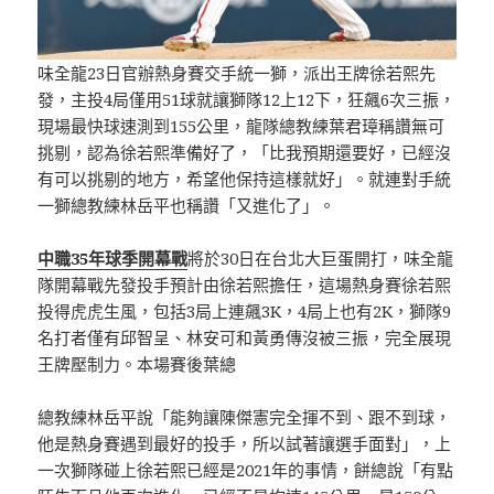
味全龍23日官辦熱身賽交手統一獅，派出王牌徐若熙先
發，主投4局僅用51球就讓獅隊12上12下，狂飆6次三振，
現場最快球速測到155公里，龍隊總教練葉君璋稱讚無可
挑剔，認為徐若熙準備好了，「比我預期還要好，已經沒
有可以挑剔的地方，希望他保持這樣就好」。就連對手統
一獅總教練林岳平也稱讚「又進化了」。
中職35年球季開幕戰
將於30日在台北大巨蛋開打，味全龍
隊開幕戰先發投手預計由徐若熙擔任，這場熱身賽徐若熙
投得虎虎生風，包括3局上連飆3K，4局上也有2K，獅隊9
名打者僅有邱智呈、林安可和黃勇傳沒被三振，完全展現
王牌壓制力。本場賽後葉總
總教練林岳平說「能夠讓陳傑憲完全揮不到、跟不到球，
他是熱身賽遇到最好的投手，所以試著讓選手面對」，上
一次獅隊碰上徐若熙已經是2021年的事情，餅總說「有點