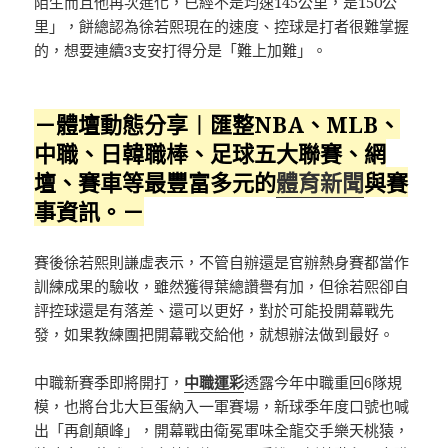
陌生而且他再次進化，已經不是均速145公里，是150公
里」，餅總認為徐若熙現在的速度、控球是打者很難掌握
的，想要連續3支安打得分是「難上加難」。
－體壇動態分享︱匯整NBA、MLB、
中職、日韓職棒、足球五大聯賽、網
壇、賽車等最豐富多元的
體育新聞
與賽
事資訊。－
賽後徐若熙則謙虛表示，不管自辦還是官辦熱身賽都當作
訓練成果的驗收，雖然獲得葉總讚譽有加，但徐若熙卻自
評控球還是有落差、還可以更好，對於可能投開幕戰先
發，如果教練團把開幕戰交給他，就想辦法做到最好。
中職新賽季即將開打，
中職運彩
透露今年中職重回6隊規
模，也將台北大巨蛋納入一軍賽場，新球季年度口號也喊
出「再創顛峰」，開幕戰由衛冕軍味全龍交手樂天桃猿，