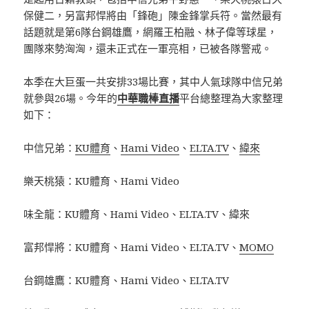
保健二，另富邦悍將由「鋒砲」陳金鋒掌兵符。當然最有
話題就是第6隊台鋼雄鷹，網羅王柏融、林子偉等球星，
團隊來勢洶洶，還未正式在一軍亮相，已被各隊警戒。
本季在大巨蛋一共安排33場比賽，其中人氣球隊中信兄弟
就參與26場。今年的
中華職棒直播
平台總整理為大家整理
如下：
中信兄弟：
KU體育
、
Hami Video
、
ELTA.TV
、
緯來
樂天桃猿：KU體育、Hami Video
味全龍：KU體育、Hami Video、ELTA.TV、緯來
富邦悍將：KU體育、Hami Video、ELTA.TV、
MOMO
台鋼雄鷹：KU體育、Hami Video、ELTA.TV