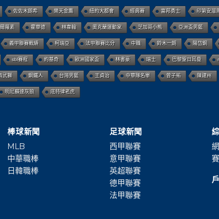
佐佐木朗希
樂天金鷹
紐約大都會
經典賽
富邦勇士
印第安溜
爾羅素
霍華德
林韋翰
奧克蘭運動家
芝加哥小熊
亞洲盃男籃
義甲聯賽戰績
柯瑞亞
法甲聯賽比分
中職
鈴木一朗
陽岱鋼
sbl賽程
約基奇
歐洲國家盃
林書豪
瑞士
巴黎聖日耳曼
西武獅
鋼鐵人
台灣男籃
王貞治
中華隊名單
曾子祐
陳建州
明尼蘇達灰狼
底特律老虎
棒球新聞
足球新聞
MLB
西甲聯賽
網
中華職棒
意甲聯賽
賽
日韓職棒
英超聯賽
德甲聯賽
法甲聯賽