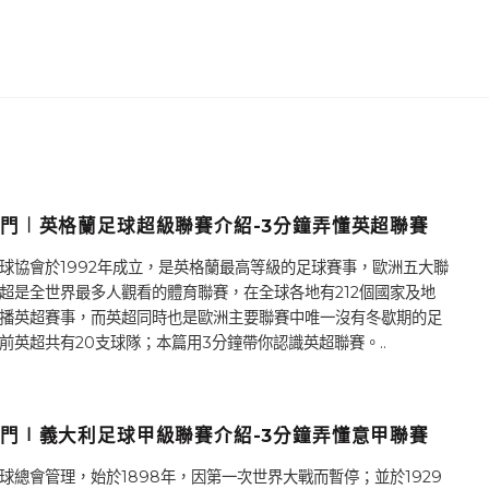
門︱英格蘭足球超級聯賽介紹-3分鐘弄懂英超聯賽
球協會於1992年成立，是英格蘭最高等級的足球賽事，歐洲五大聯
超是全世界最多人觀看的體育聯賽，在全球各地有212個國家及地
播英超賽事，而英超同時也是歐洲主要聯賽中唯一沒有冬歇期的足
前英超共有20支球隊；本篇用3分鐘帶你認識英超聯賽。..
門∣義大利足球甲級聯賽介紹-3分鐘弄懂意甲聯賽
球總會管理，始於1898年，因第一次世界大戰而暫停；並於1929