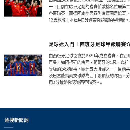
一，目前在歐洲足總的聯賽係數排名位居第二
各區聯賽，而德國本地盃賽則有德國足協盃、
18支球隊；本篇用3分鐘帶你認識德甲聯賽。.
足球迷入門∣西班牙足球甲級聯賽介
由西班牙足球協會於1929年成立聯賽，在
巨星，如阿根廷的梅西、葡萄牙的C羅、烏拉
等級的足球賽事，歐洲五大聯賽之一；目前共
及巴塞隆納兩支球隊為西甲最頂級的隊伍，分
用3分鐘帶你認識西甲聯賽。..
熱搜新聞詞