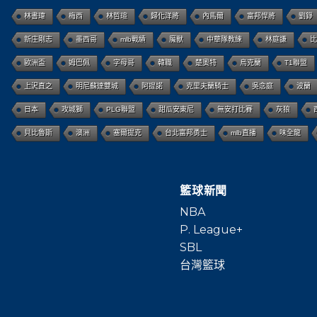
林書瑋
梅西
林哲瑄
歸化洋將
內馬爾
富邦悍將
劉錚
新庄剛志
墨西哥
mlb戰績
魔獸
中華隊教練
林庭謙
比
歐洲盃
姆巴佩
字母哥
韓職
楚奧特
烏克蘭
T1聯盟
上沢直之
明尼蘇達雙城
阿提諾
克里夫蘭騎士
吳念庭
波蘭
日本
攻城獅
PLG聯盟
甜瓜安東尼
無安打比賽
灰狼
貝比魯斯
澳洲
塞爾提克
台北富邦勇士
mlb直播
味全龍
籃球新聞
NBA
P. League+
SBL
台灣籃球