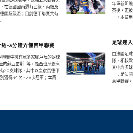
年重新組織
，在德國國內還有乙級、丙級及
賽後，更被
德國超級盃；目前德甲聯賽共有
一，本篇用
.
足球迷入
紹-3分鐘弄懂西甲聯賽
由法國足球
西甲聯賽中擁有眾多家喻戶曉的足球
隊，相較歐
圭的蘇亞雷斯…等，是西班牙最高
其中許多球
有20支球隊，其中以皇家馬德甲
一；是法國
別獲得34次、26次冠軍；本篇
意甲聯賽。.