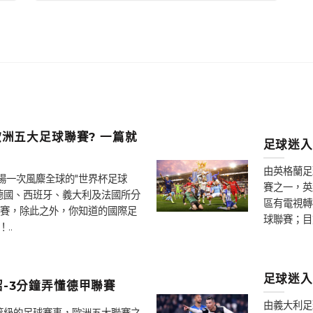
洲五大足球聯賽? 一篇就
足球迷入
由英格蘭足
場一次風麋全球的"世界杯足球
賽之一，英
德國、西班牙、義大利及法國所分
區有電視轉
賽，除此之外，你知道的國際足
球聯賽；目
..
足球迷入
-3分鐘弄懂德甲聯賽
由義大利足
高等級的足球賽事，歐洲五大聯賽之