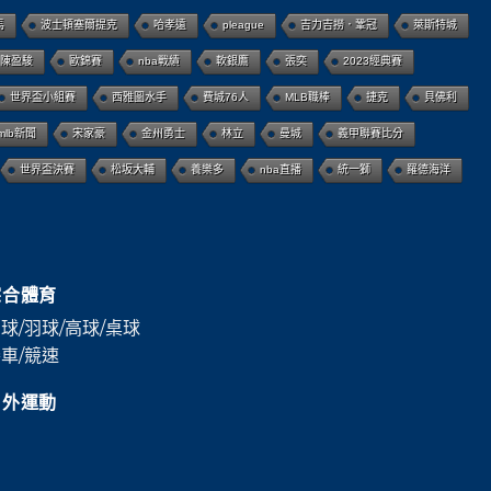
馬
波士頓塞爾提克
哈孝遠
pleague
吉力吉撈．鞏冠
萊斯特城
陳盈駿
歐錦賽
nba戰績
軟銀鷹
張奕
2023經典賽
世界盃小組賽
西雅圖水手
費城76人
MLB職棒
捷克
貝佛利
mlb新聞
宋家豪
金州勇士
林立
曼城
義甲聯賽比分
世界盃決賽
松坂大輔
養樂多
nba直播
統一獅
羅德海洋
綜合體育
球/羽球/高球/桌球
車/競速
戶外運動