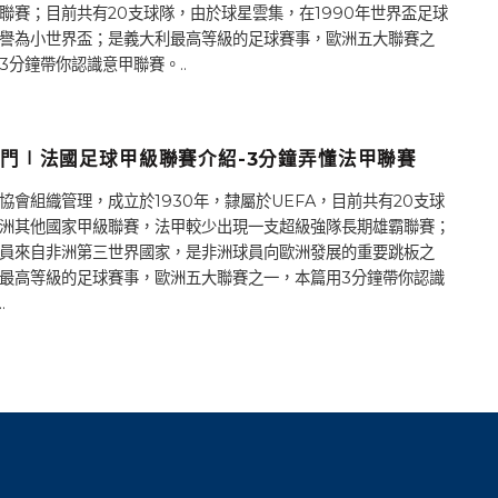
聯賽；目前共有20支球隊，由於球星雲集，在1990年世界盃足球
譽為小世界盃；是義大利最高等級的足球賽事，歐洲五大聯賽之
3分鐘帶你認識意甲聯賽。..
門∣法國足球甲級聯賽介紹-3分鐘弄懂法甲聯賽
協會組織管理，成立於1930年，隸屬於UEFA，目前共有20支球
洲其他國家甲級聯賽，法甲較少出現一支超級強隊長期雄霸聯賽；
員來自非洲第三世界國家，是非洲球員向歐洲發展的重要跳板之
最高等級的足球賽事，歐洲五大聯賽之一，本篇用3分鐘帶你認識
.