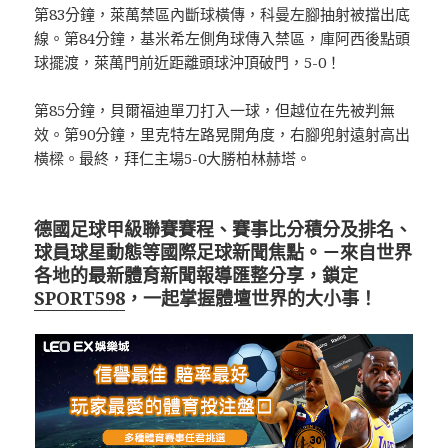
第83分鐘，萊萬禁區內斷球橫傳，科曼左腳抽射被擋出底
線。第84分鐘，基米希左側角球傳入禁區，庫阿西後點頭
球擺渡，萊萬門前近距離頭球沖頂破門，5-0！
第85分鐘，貝爾福迪單刀打入一球，但越位在先被判無
效。第90分鐘，里克特左路晃開角度，右腳兜射遠射高出
橫樑。最終，拜仁主場5-0大勝柏林赫塔。
德國足球甲級聯賽賽程、賽事比分積分及排名、
球員球星動態等國際足球新聞焦點。－來自世界
各地的最新體育新聞報導匯整分享，鎖定
SPORT598
，一起掌握體壇世界的大小事！