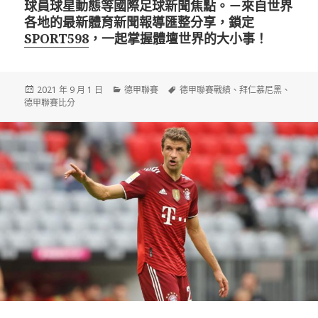
球員球星動態等國際足球新聞焦點。－來自世界
各地的最新體育新聞報導匯整分享，鎖定
SPORT598
，一起掌握體壇世界的大小事！
發
分
標
2021 年 9 月 1 日
德甲聯賽
德甲聯賽戰績
、
拜仁慕尼黑
、
佈
類
籤
德甲聯賽比分
日
期: