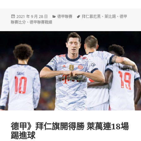
發
分
標
2021 年 9 月 28 日
德甲聯賽
拜仁慕尼黑
、
萊比錫
、
德甲
佈
類
籤
聯賽比分
、
德甲聯賽戰績
日
期:
德甲》拜仁旗開得勝 萊萬連18場
踢進球