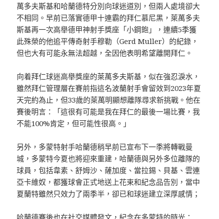
萬多夫斯基和哈蘭德特分別向球迷道別，但兩人處境卻大
不相同。早前已落實德甲十連霸的拜仁慕尼黑，萊萬多夫
斯基再一次高舉德甲神射手獎座「小鋼鉋」，連續5季獲
此殊榮的他追平傳奇射手穆勒（Gerd Muller）的紀錄，
但也大有可能永無法超越，全因他表明希望離開拜仁。
向着拜仁球迷高舉獎座的萊萬多夫斯基，似在強忍淚水，
雖然拜仁管理層在賽前指這名波蘭射手會留效到2023年夏
天完約為止，但33歲的萊萬明顯想離隊尋求新挑戰。他在
賽後明言：「這很有可能是我在拜仁的最後一場比賽，我
不能100%肯定，但可能性很高。」
另外，多蒙特射手哈蘭德稍早前已宣布下一季將轉戰曼
城，多蒙特今夏也將迎來重建，哈蘭德與另外多位離隊的
球員，包括韋素、舒姆沙、薩加度、當拉錫、貝基、雲連
亞卡維奴，都獲球會正式地送上花束和紀念品告別，當中
夏蘭特雖然只效力了兩季半，卻已和球迷建立深厚感情；
哈蘭德賽後也在社交媒體發文，紀念在多蒙特的時光：