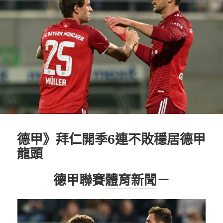
德甲》拜仁開季6連不敗穩居德甲
龍頭
德甲聯賽
體育新聞
－