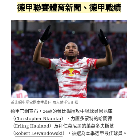
德甲聯賽體育新聞、德甲戰績
萊比錫中場當選本季最佳 兩大射手告別禮
德甲官網宣布，24歲的萊比錫進攻中場球員恩昆庫
（
Christopher Nkunku
），力壓多蒙特的哈蘭德
（
Erling Haaland
）及拜仁慕尼黑的萊萬多夫斯基
（
Robert Lewandowski
），被選為本季德甲最佳球員。