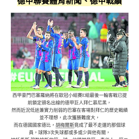
德甲聯賽體育新聞、德甲戰績
西甲豪門巴塞羅納將在歐冠小組賽E組最後一輪客戰已提
前鎖定頭名出線的德甲巨人拜仁慕尼黑，
然而近況低迷兼實力削弱的巴塞在客場對拜仁的歷史戰績
並不理想，此次獲勝難度大，
而在德國國家德比，
胡梅爾斯
竟成了最不走運的那個球
員，球隊3次失球都或多或少與他有關，