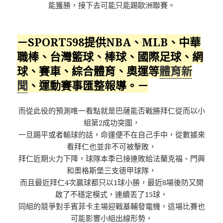
能獲勝，接下去可能只能踢歐洲聯賽。
－SPORT598提供NBA、MLB、中華
職棒、台灣籃球、棒球、國際足球、網
球、賽車、綜合體育、奧運等
體育新
聞
、運動賽事匯整報導。－
而從此役的預測唯一看點就是巴薩能否戰勝拜仁從而以小
組第2成功突圍，
一旦踢平或者輸球的話，命運便不在自己手中，從數據來
看拜仁也並非不可被擊敗，
拜仁近期火力下降，球隊本季已接連敗給法蘭克福、門興
和奧格斯堡三支德甲球隊，
而且最近拜仁4次贏球都只以1球小勝，最近8場後防又開
啟了不穩定模式，連續丟了15球，
同組的競爭對手賓菲卡主場迎戰基輔發電機，這場比賽也
可能影響小組出線形勢，