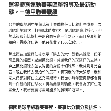
運等體育運動賽事匯整報導及最新動
態。－
德甲聯賽戰績
27歲的奧地利中場薩比策上賽季擔任萊比錫紅牛隊長，為
球隊出場39次，打進9球助攻7次，是球隊的進攻核心。但
薩比策和萊比錫紅牛的合同只剩一年到期，而且今夏拒絕
續約，最終拜仁簽下他只花費了1500萬歐元。
薩比策在加盟拜仁後表示「過去的六年對我來說是一段不
可思議的經歷，感謝萊比錫，感謝我們的球迷們的支持。
穿上萊比錫球衣並以隊長的身份率領球隊，我感到非常自
豪。現在我將去開始新的篇章，實現我的偉大夢想，我和
家人們都對拜仁之旅充滿期待。我從小每年聖誕節都會得
到一件新的拜仁球衣，併為此感到驕傲。我會為了拜仁竭
盡全力，我想要贏得盡可能多的勝利和冠軍。」
德國足球甲級聯賽賽程、賽事比分積分及排名、