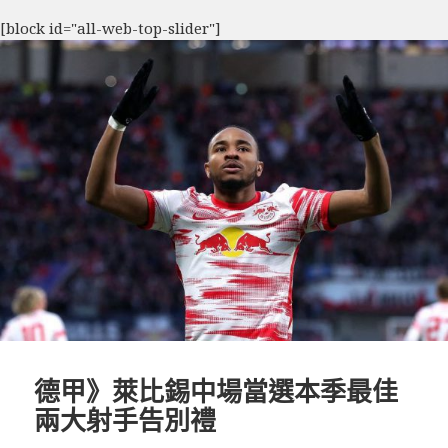
[block id="all-web-top-slider"]
德甲》萊比錫中場當選本季最佳
兩大射手告別禮