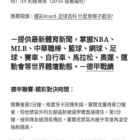
特）/19-約維蒂奇（20’16-迪爾羅欣）
推薦閱讀：
運彩dcard-足球百科 什麼是帽子戲法?
－提供最新體育新聞，掌握NBA、
MLB、中華職棒、籃球、網球、足
球、賽車、自行車、馬拉松、奧運、運
動會等世界體壇動態。－
德甲戰績
德甲聯賽-精彩對決時間：
開賽後第2分鐘，格雷茨卡回傳失誤，塞爾克獲得單刀機
會，但他禁區外的左腳遠射被諾伊爾直接撲住。第5分
鐘，接到隊友過頂長傳后，塞爾克禁區內幾乎零度角凌空
抽射踢高。