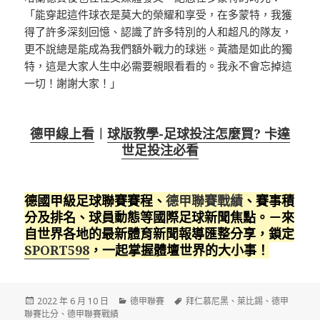
「能穿起這件球衣是莫大的榮耀和享受，在多蒙特，我獲
得了許多深刻回憶、認識了許多特別的人和超凡的隊友，
更不說總是能成為我們額外戰力的球迷。黃牆是如此的獨
特，這是大家人生中必需要親眼看看的。我永不會忘掉這
一切！謝謝大家！」
德甲線上看
︱
球版教學-足球投注怎麼買? 卡達
世足投注必看
德國甲級足球聯賽賽程、
德甲聯賽戰績
、賽事積
分及排名、球員動態等國際足球新聞焦點。－來
自世界各地的最新體育新聞報導匯整分享，鎖定
SPORT598
，一起掌握體壇世界的大小事！
發
分
標
2022 年 6 月 10 日
德甲聯賽
拜仁慕尼黑
、
萊比錫
、
德甲
佈
類
籤
聯賽比分
、
德甲聯賽戰績