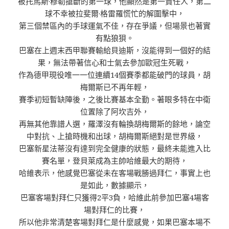
被托馬斯·穆勒搶斷的第一球，他顯然是第一責任人，第二
球不幸被拉斐爾·格雷羅慌忙的解圍擊中，
第三個禁區內的手球運氣不佳，存在爭議，但場景也著實
有點狼狽。
巴塞在上週末西甲聯賽輸給貝迪斯，沒能得到一個好的結
果，無法帶著信心和士氣去參加歐冠生死戰，
作為德甲現役唯一一位連續14個賽季都能破門的球員，胡
梅爾斯已不再年輕，
賽季初短暫缺陣後，之後比賽基本全勤。著眼多特在中衛
位置除了阿坎吉外，
再無其他靠譜人選，羅澤沒有輪換胡梅爾斯的餘地，論空
中對抗、上搶時機和出球，胡梅爾斯絕對是世界級，
巴塞新星法蒂沒有達到完全健康的狀態，最終未能進入比
賽名單，登貝萊成為主帥哈維最大的期待，
哈維表示，他感覺巴塞從未在客場戰勝過拜仁，事實上也
是如此，數據顯示，
巴塞客場對拜仁只獲得2平3負，哈維此前參加巴塞4場客
場對拜仁的比賽，
所以他非常清楚客場對拜仁是什麼感覺，如果巴塞本場不