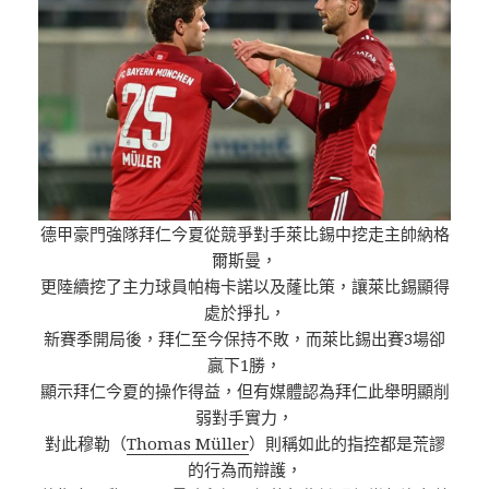
德甲豪門強隊拜仁今夏從競爭對手萊比錫中挖走主帥納格
爾斯曼，
更陸續挖了主力球員帕梅卡諾以及蕯比策，讓萊比錫顯得
處於掙扎，
新賽季開局後，拜仁至今保持不敗，而萊比錫出賽3場卻
贏下1勝，
顯示拜仁今夏的操作得益，但有媒體認為拜仁此舉明顯削
弱對手實力，
對此穆勒（
Thomas Müller
）則稱如此的指控都是荒謬
的行為而辯護，