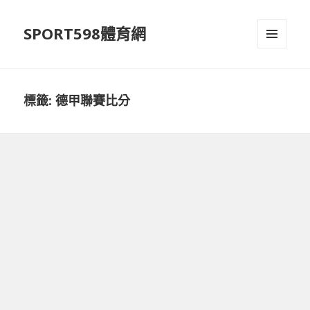
SPORT598體育網
選單及
小工具
標籤:
德甲聯賽比分