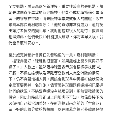
至於凱勒、威克森兩名新洋投，重要性較高的是凱勒，凱
勒是球團寄予厚望的新守護神，他能否成功填補蘇亞雷斯
留下的守護神空缺，將是阪神本季成敗很大的關鍵。阪神
球團本部長嶌村聡直呼：「他的直球非常有威力，還能投
出讓打者揮空的變化球，我對他抱有很大的期待，教練團
也是如此，他們最快10日能加入球隊，洋將盡早入境，我
們也會感到安心。」
至於威克神預計會擔任先發輪值的一員，嶌村聡稱讚：
「控球非常好，球種也很豐富，如果能趕上開季就再好不
過了。」人數上，雖然阪神球團表示還會積極尋找第8名
洋將，不過在疫情以及隔離等變數尚未完全消除的情況
下，仍不急著增補人員，應該會到球季中再視打線狀況決
定是否要再補一名洋砲。儘管阪神球團透過遠端視訊掌握
他們的狀況，不過畢竟還沒有親眼見到，更無實戰驗證的
機會，因此何時能真正派上用場尚不可知。陳偉殷接下來
必須把自己狀況調整好，在新洋投到來之前的「空窗期」
留下好的印象分數給教練團，以在開幕之後老外戰區佔得