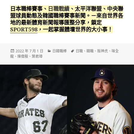
日本職棒賽事、
日職戰績
、太平洋聯盟、中央聯
盟球員動態及韓國職棒賽事新聞。－來自世界各
地的最新體育新聞報導匯整分享，鎖定
SPORT598
，一起掌握體壇世界的大小事！
發
分
標
2022 年 7 月 1 日
日韓職棒
日職
、
韓職
、
阪神虎
、
味全
佈
類
籤
龍
、
陳偉殷
、
葉君璋
日
期: