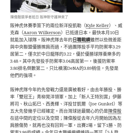
陳偉殷競爭者抵日 阪神新守護神來了
阪神虎休賽季簽下的兩位新洋投凱勒（
Kyle Keller
）、威
克森（
Aaron Wilkerson
）已抵達日本，最快本月10日
就能加入球隊。阪神虎隊去年的
日職戰績
雖然以些微差距
與中央聯盟優勝擦肩而過，不過團隊投手平均防禦率3.29
居第二，僅次於中日龍隊的3.22，優於優勝球隊養樂多的
3.48。其中先發投手防禦率3.04高居第一，後援防禦率
3.80排名倒數第二，只比橫濱DeNA的3.89稍佳，先發是
他們的強項。
阪神虎隊今年的先發戰力還是廣被看好，由去年勝投、勝
率「雙冠王」青柳晃洋領軍，加上「新人王特別賞」伊藤
將司、秋山拓巳、西勇輝、洋投甘凱爾（Joe Gunkel）等
五大先發幾乎已經確定。而台灣球迷最關心的仍是
陳偉殷
在這中間的定位以及空間；陳偉殷從去年六月開始因為左
肩膀傷勢，就再也沒有回到一軍，出賽2場，留下1勝、防
禦率3.86的成績。今年日本職棒繼續維持一軍可「5人登