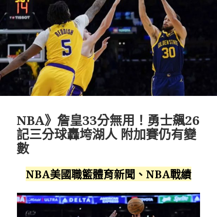
NBA》詹皇33分無用！勇士飆26
記三分球轟垮湖人 附加賽仍有變
數
NBA美國職籃體育新聞、NBA戰績