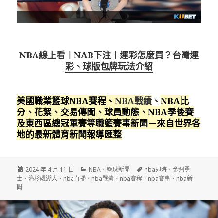
NBA線上看
︱
NAB下注
︱
運彩怎麼買？台灣運
彩、球版包牌玩法介紹
美國職業籃球NBA賽程
、
NBA戰績
、
NBA比
分、花絮、交易傳聞、球員動態、NBA季後賽
及東西區總冠軍賽等職籃賽事新聞－來自世界各
地的最新體育新聞報導匯整
發
分
標
2024 年 4 月 11 日
NBA
、
籃球新聞
nba即時
、
金州勇
佈
類
籤
士
、
洛杉磯湖人
、
nba直播
、
nba戰績
、
nba賽程
、
nba賽事
、
nba新
日
聞
期: