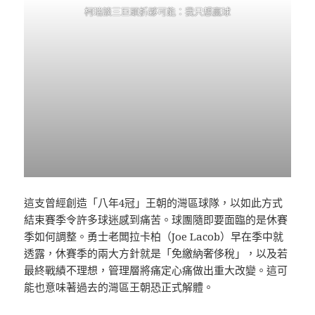
柯瑞談三巨頭拆夥可能：我只想贏球
這支曾經創造「八年4冠」王朝的灣區球隊，以如此方式
結束賽季令許多球迷感到痛苦。球團隨即要面臨的是休賽
季如何調整。勇士老闆拉卡柏（Joe Lacob）早在季中就
透露，休賽季的兩大方針就是「免繳納奢侈稅」，以及若
最終戰績不理想，管理層將痛定心痛做出重大改變。這可
能也意味著過去的灣區王朝恐正式解體。