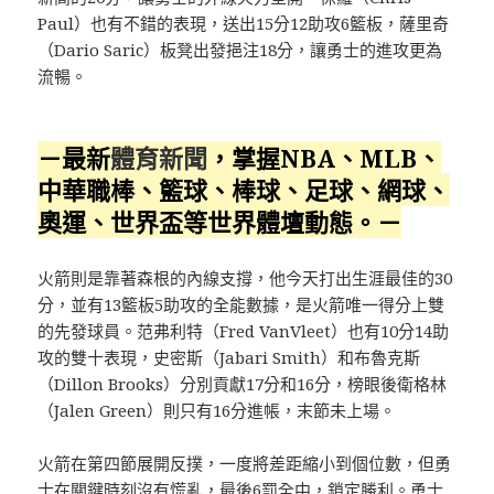
Paul）也有不錯的表現，送出15分12助攻6籃板，薩里奇
（Dario Saric）板凳出發挹注18分，讓勇士的進攻更為
流暢。
－最新
體育新聞
，掌握NBA、MLB、
中華職棒、籃球、棒球、足球、網球、
奧運、世界盃等世界體壇動態。－
火箭則是靠著森根的內線支撐，他今天打出生涯最佳的30
分，並有13籃板5助攻的全能數據，是火箭唯一得分上雙
的先發球員。范弗利特（Fred VanVleet）也有10分14助
攻的雙十表現，史密斯（Jabari Smith）和布魯克斯
（Dillon Brooks）分別貢獻17分和16分，榜眼後衛格林
（Jalen Green）則只有16分進帳，末節未上場。
火箭在第四節展開反撲，一度將差距縮小到個位數，但勇
士在關鍵時刻沒有慌亂，最後6罰全中，鎖定勝利。勇士