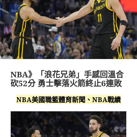
NBA》「浪花兄弟」手感回溫合
砍52分 勇士擊落火箭終止6連敗
NBA美國職籃體育新聞、NBA戰績