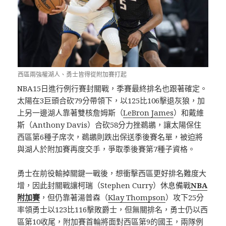
西區兩強權湖人、勇士皆得從附加賽打起
NBA15日進行例行賽封關戰，季賽最終排名也跟著確定。
太陽在3巨頭合砍79分帶領下，以125比106擊退灰狼，加
上另一邊湖人靠著雙核詹姆斯（
LeBron James
）和戴維
斯（Anthony Davis）合砍58分力挫鵜鶘，讓太陽保住
西區第6種子席次，鵜鶘則跌出保送季後賽名單，被迫將
與湖人於附加賽再度交手，爭取季後賽第7種子資格。
勇士在前役輸掉關鍵一戰後，想衝擊西區更好排名難度大
增，因此封關戰讓柯瑞（Stephen Curry）休息備戰
NBA
附加賽
，但仍靠著湯普森（
Klay Thompson
）攻下25分
率領勇士以123比116擊敗爵士，但無關排名，勇士仍以西
區第10收尾，附加賽首輪將面對西區第9的國王，兩隊例