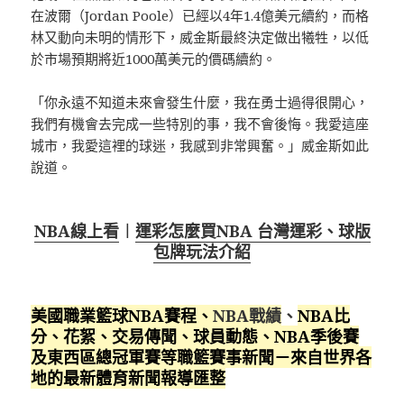
在波爾（Jordan Poole）已經以4年1.4億美元續約，而格
林又動向未明的情形下，威金斯最終決定做出犧牲，以低
於市場預期將近1000萬美元的價碼續約。
「你永遠不知道未來會發生什麼，我在勇士過得很開心，
我們有機會去完成一些特別的事，我不會後悔。我愛這座
城市，我愛這裡的球迷，我感到非常興奮。」威金斯如此
說道。
NBA線上看
︱
運彩怎麼買NBA 台灣運彩、球版
包牌玩法介紹
美國職業籃球NBA賽程
、
NBA戰績
、
NBA比
分、花絮、交易傳聞、球員動態、NBA季後賽
及東西區總冠軍賽等職籃賽事新聞－來自世界各
地的最新體育新聞報導匯整