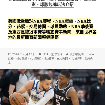
彩、球版包牌玩法介紹
美國職業籃球NBA賽程
、
NBA戰績
、
NBA比
分、花絮、交易傳聞、球員動態、NBA季後賽
及東西區總冠軍賽等職籃賽事新聞－來自世界各
地的最新體育新聞報導匯整
發
分
標
2024 年 4 月 18 日
NBA
、
籃球新聞
沙加緬度國王
、
nba
佈
類
籤
直播
、
nba戰績
、
nba賽程
、
nba賽事
、
nba新聞
、
nba即時
、
金州勇
日
士
期: