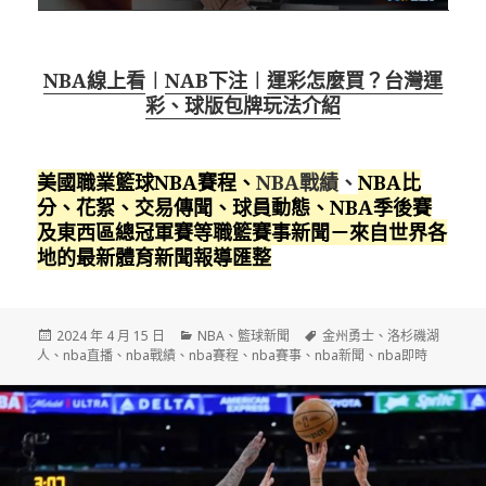
NBA線上看
︱
NAB下注
︱
運彩怎麼買？台灣運
彩、球版包牌玩法介紹
美國職業籃球NBA賽程
、
NBA戰績
、
NBA比
分、花絮、交易傳聞、球員動態、NBA季後賽
及東西區總冠軍賽等職籃賽事新聞－來自世界各
地的最新體育新聞報導匯整
發
分
標
2024 年 4 月 15 日
NBA
、
籃球新聞
金州勇士
、
洛杉磯湖
佈
類
籤
人
、
nba直播
、
nba戰績
、
nba賽程
、
nba賽事
、
nba新聞
、
nba即時
日
期: