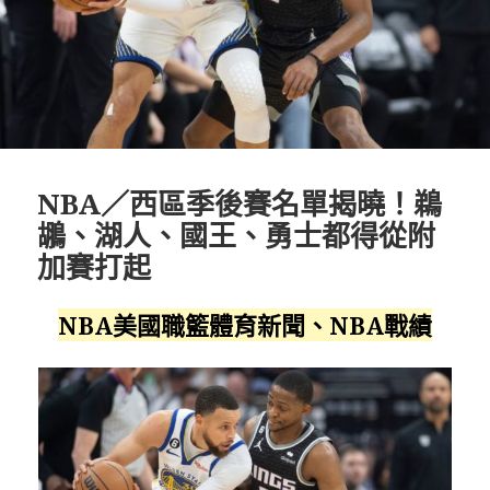
NBA／西區季後賽名單揭曉！鵜
鶘、湖人、國王、勇士都得從附
加賽打起
NBA美國職籃體育新聞、NBA戰績