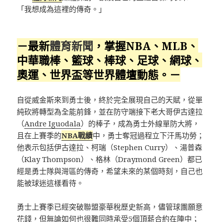
「我想成為這裡的傳奇。」
－最新
體育新聞
，掌握NBA、MLB、
中華職棒、籃球、棒球、足球、網球、
奧運、世界盃等世界體壇動態。－
自從威金斯來到勇士後，終於完全展現自己的天賦，從單
純砍將轉型為全能前鋒，並在防守端接下老大哥伊古達拉
（
Andre Iguodala
）的棒子，成為勇士外線單防大將，
且在上賽季的
NBA戰績
中，勇士奪冠過程立下汗馬功勞；
他表示包括伊古達拉、柯瑞（Stephen Curry）、湯普森
（Klay Thompson）、格林（Draymond Green）都已
經是勇士隊與灣區的傳奇，希望未來的某個時刻，自己也
能被球迷這樣看待。
勇士上賽季已經突破聯盟豪華稅歷史新高，儘管球團願意
花錢，但無論如何也很難同時承受5個頂薪合約在陣中；