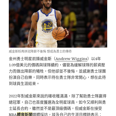
威金斯盼再拼冠降薪不後悔 想成為勇士的傳奇
金州勇士明星前鋒威金斯（
Andrew Wiggins
）以4年
1.09億美元的價碼與球隊續約，儘管為緩解球隊的薪資壓
力而做出降薪的犧牲，但他卻並不後悔，並感謝勇士球團
扮演自己伯樂，同時表示待在勇士隊非常開心，想在此待
到球員生涯結束。
2022年對威金斯來說的確收穫滿滿，除了幫助勇士隊贏得
總冠軍，自己也首度獲選為全明星球員，如今又順利與勇
士延長合約，雖然並不是最頂級價碼，但威金斯在接受
NBA
體育新聞
媒體採訪，談及自己的生涯目標時表示：