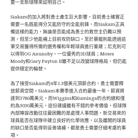
要一支新球隊來証明自己。
Siakam的加入將對勇士產生巨大影響，目前勇士確實正
需要一名既能得分又能防守的全能前鋒，而Siakam正具
備這樣的能力，無論是否能成為勇士的救世主仍難以預
測，但至少他能補上目前攻防缺口。至於暴龍則能透過這
筆交易獲得所需的選秀權和年輕球員進行重建；尼克則可
以得到OG Anunoby，一位優秀的3D球員；Moses
Moody和Gary Payton II雖不足以改變球隊格局，但仍能
提供穩定的輪替。
為了接受Siakam的4年1.3億美元頂薪合約，勇士需要釋
放薪資空間。Siakam本賽季進入合約最後一年，薪資將
達到3780萬美元，而Wiggins和Kuminga的合約總和僅
約為3030萬美元，這份建議雖有不錯的參考價值，但球隊
內部陣容改動往往最困難的是處理人事問題，新交易來的
球員能否在球隊中建立良好的化學效應，以及離開的球員
的缺口是否能得到妥善填補，都是勇士需要仔細考慮的事
項。