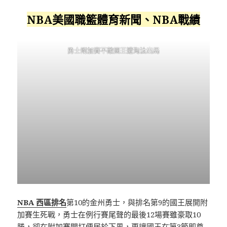
NBA美國職籃體育新聞、NBA戰績
勇士附加賽不敵國王遭淘汰出局
NBA 西區排名
第10的金州勇士，與排名第9的國王展開附
加賽生死戰，勇士在例行賽尾聲的最後12場賽雖豪取10
勝，卻在附加賽開打便居於下風，更讓國王在第3節即奠