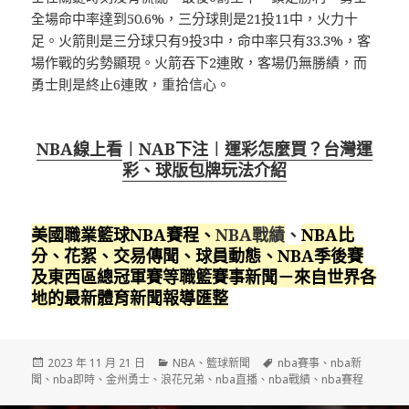
全場命中率達到50.6%，三分球則是21投11中，火力十
足。火箭則是三分球只有9投3中，命中率只有33.3%，客
場作戰的劣勢顯現。火箭吞下2連敗，客場仍無勝績，而
勇士則是終止6連敗，重拾信心。
NBA線上看
︱
NAB下注
︱
運彩怎麼買？台灣運
彩、球版包牌玩法介紹
美國職業籃球NBA賽程
、
NBA戰績
、
NBA比
分、花絮、交易傳聞、球員動態、NBA季後賽
及東西區總冠軍賽等職籃賽事新聞－來自世界各
地的最新體育新聞報導匯整
發
分
標
2023 年 11 月 21 日
NBA
、
籃球新聞
nba賽事
、
nba新
佈
類
籤
聞
、
nba即時
、
金州勇士
、
浪花兄弟
、
nba直播
、
nba戰績
、
nba賽程
日