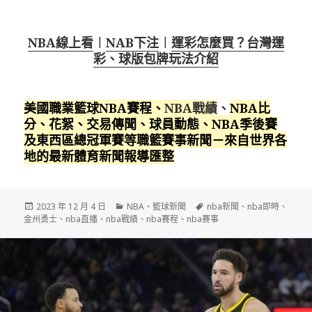
NBA線上看
︱
NAB下注
︱
運彩怎麼買？台灣運
彩、球版包牌玩法介紹
美國職業籃球NBA賽程
、
NBA戰績
、
NBA比
分、花絮、交易傳聞、球員動態、NBA季後賽
及東西區總冠軍賽等職籃賽事新聞－來自世界各
地的最新體育新聞報導匯整
發
分
標
2023 年 12 月 4 日
NBA
、
籃球新聞
nba新聞
、
nba即時
、
佈
類
籤
金州勇士
、
nba直播
、
nba戰績
、
nba賽程
、
nba賽事
日
期: