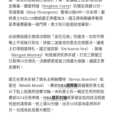
定勝基，儘管柯瑞（
Stephen Curry
）仍穩定貢獻22分，
但湯普森（Klay Thompson）整場10投0中一分未得，最
終勇士94比118敗給國王慘遭淘汰，國王將與鵜鶘爭奪西
區季後賽最後一張門票，勇士則只能提前放暑假。
此役開局國王便成功限制「浪花兄弟」的進攻，在防守策
略上不但執行到位，拼搶二波進攻的意志也很堅決，讓勇
士打得相當掙扎，國王福克斯（De’Aaron Fox）、莫瑞
（
Keegan Murray
）則是維持炙熱手感，打完三節國王
已取得15分領先，決勝節更是氣力用盡大崩盤，讓國王帶
走勝利。
國王在季末折損了兩名主將赫爾特（Kevin Huerter）和
蒙克（Malik Monk），賽前
NBA國際盤
普遍看好勇士能
以下剋上挺進附加賽次輪。未料勇士在一戰定生死的附加
賽卻以24分差慘敗，
NBA運彩討論
將茅頭全指向狀況相當
低迷的湯普森，他上場32分鐘，出手10次卻未能得到半
分，也成為此役最大戰犯。