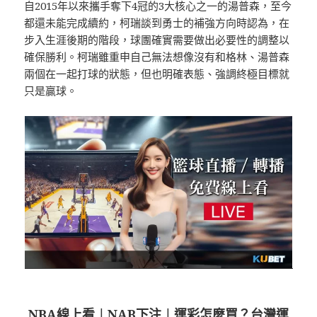
自2015年以來攜手奪下4冠的3大核心之一的湯普森，至今
都還未能完成續約，柯瑞談到勇士的補強方向時認為，在
步入生涯後期的階段，球團確實需要做出必要性的調整以
確保勝利。柯瑞雖重申自己無法想像沒有和格林、湯普森
兩個在一起打球的狀態，但也明確表態、強調終極目標就
只是贏球。
NBA線上看
︱
NAB下注
︱
運彩怎麼買？台灣運