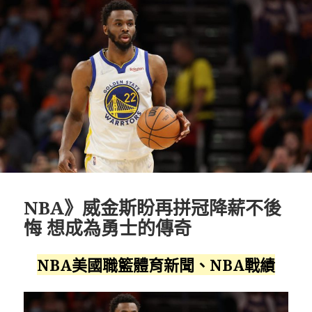
期:
NBA》威金斯盼再拼冠降薪不後
悔 想成為勇士的傳奇
NBA美國職籃體育新聞、NBA戰績