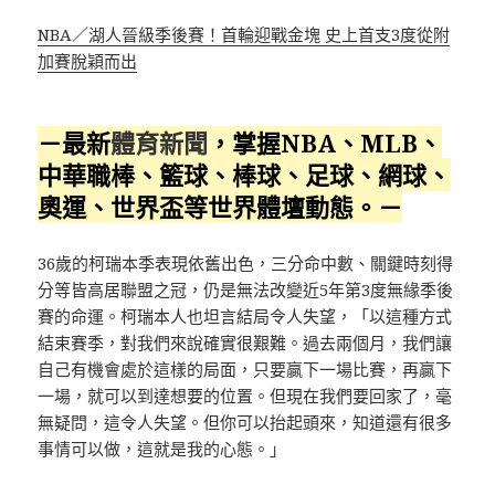
NBA／湖人晉級季後賽！首輪迎戰金塊 史上首支3度從附
加賽脫穎而出
－最新
體育新聞
，掌握NBA、MLB、
中華職棒、籃球、棒球、足球、網球、
奧運、世界盃等世界體壇動態。－
36歲的柯瑞本季表現依舊出色，三分命中數、關鍵時刻得
分等皆高居聯盟之冠，仍是無法改變近5年第3度無緣季後
賽的命運。柯瑞本人也坦言結局令人失望，「以這種方式
結束賽季，對我們來說確實很艱難。過去兩個月，我們讓
自己有機會處於這樣的局面，只要贏下一場比賽，再贏下
一場，就可以到達想要的位置。但現在我們要回家了，毫
無疑問，這令人失望。但你可以抬起頭來，知道還有很多
事情可以做，這就是我的心態。」