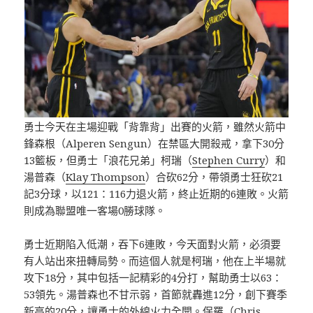
勇士今天在主場迎戰「背靠背」出賽的火箭，雖然火箭中
鋒森根（Alperen Sengun）在禁區大開殺戒，拿下30分
13籃板，但勇士「浪花兄弟」柯瑞（
Stephen Curry
）和
湯普森（
Klay Thompson
）合砍62分，帶領勇士狂砍21
記3分球，以121：116力退火箭，終止近期的6連敗。火箭
則成為聯盟唯一客場0勝球隊。
勇士近期陷入低潮，吞下6連敗，今天面對火箭，必須要
有人站出來扭轉局勢。而這個人就是柯瑞，他在上半場就
攻下18分，其中包括一記精彩的4分打，幫助勇士以63：
53領先。湯普森也不甘示弱，首節就轟進12分，創下賽季
新高的20分，讓勇士的外線火力全開。保羅（Chris