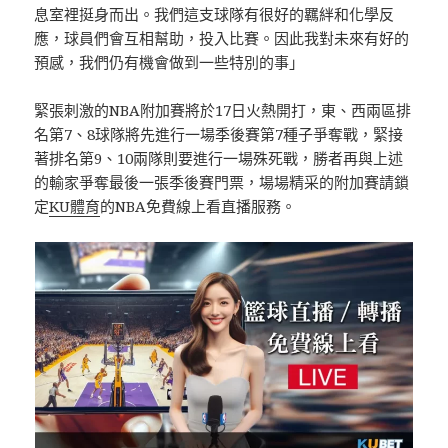
息室裡挺身而出。我們這支球隊有很好的羈絆和化學反
應，球員們會互相幫助，投入比賽。因此我對未來有好的
預感，我們仍有機會做到一些特別的事」
緊張刺激的NBA附加賽將於17日火熱開打，東、西兩區排
名第7、8球隊將先進行一場季後賽第7種子爭奪戰，緊接
著排名第9、10兩隊則要進行一場殊死戰，勝者再與上述
的輸家爭奪最後一張季後賽門票，場場精采的附加賽請鎖
定
KU體育
的NBA免費線上看直播服務。