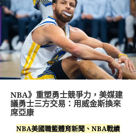
NBA》重塑勇士競爭力，美媒建
議勇士三方交易：用威金斯換來
席亞康
NBA美國職籃體育新聞、NBA戰績