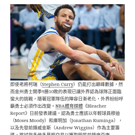
即使老將柯瑞（
Stephen Curry
）仍能打出巔峰數據，然
而金州勇士開季9勝10敗的表現已讓外界認為球隊正面臨
蠻大的挑戰，隨著冠軍隊伍的陣容日漸老化，外界紛紛呼
籲勇士必須作出改變。
NBA體育媒體
《Bleacher
Report》日前發表建議，認為勇士應該以年輕球員穆迪
（Moses Moody）和庫明加（Jonathan Kuminga），
以及先發前鋒威金斯（Andrew Wiggins）作為主要籌
碼，嘗試與多倫多暴龍交易以獲取明星前鋒席亞康