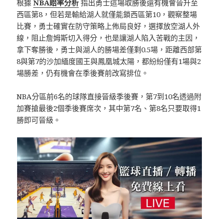
根據
NBA賠率分析
指出勇士這場取勝後還有機會晉升至
西區第8，但若是輸給湖人就僅能鎖西區第10，觀察整場
比賽，勇士確實在防守策略上佈局良好，選擇放空湖人外
線，阻止詹姆斯切入得分，也是讓湖人陷入苦戰的主因，
拿下奪勝後，勇士與湖人的勝場差僅剩0.5場，距離西部第
8與第7的沙加緬度國王與鳳凰城太陽，都紛紛僅有1場與2
場勝差，仍有機會在季後賽前改寫排位。
NBA分區前6名的球隊直接晉級季後賽，第7到10名透過附
加賽搶最後2個季後賽席次，其中第7名、第8名只要取得1
勝即可晉級。