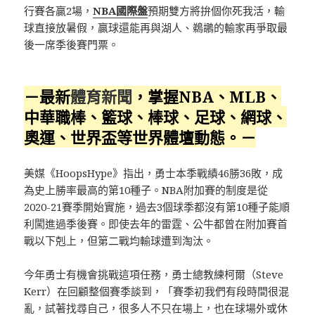
行賽各贏2場，
NBA國際盤
預期雙方將拚個你死我活，輸
球直接放暑假，贏球還能再與湖人、鵜鶘的輸家再爭取最
後一席季後賽門票。
－最新
體育新聞
，掌握NBA、MLB、
中華職棒、籃球、棒球、足球、網球、
奧運、世界盃等世界體壇動態。－
美媒《HoopsHype》指出，勇士本季戰績46勝36敗，成
為史上勝率最高的第10種子。NBA附加賽的制度是從
2020-21賽季開始實施，過去3個球季都沒有第10種子能順
利闖進過季後賽。即使去年的雷霆、公牛都曾在附加賽首
戰以下剋上，但第二戰均輸球遭到淘汰。
今年勇士有機會挑戰這項任務，勇士總教練柯爾（Steve
Kerr）在回顧整個賽季談到，「賽季初我們有段時間很混
亂，試著找尋自己，很多人不只在場上，也在球場外或休