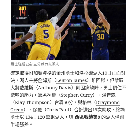
勇士狂飆26記三分球力克湖人
確定取得附加賽資格的金州勇士和洛杉磯湖人10日正面對
決，湖人主將詹姆斯（
LeBron James
）雖回歸，但禁區
大將戴維斯（Anthony Davis）則因病缺陣，勇士頂住不
能輸的壓力，靠著柯瑞（Stephen Curry）、湯普森
（Klay Thompson）合轟50分，與格林（
Draymond
Green
）、保羅（Chris Paul）合計送出19次助攻，終場
勇士以 134：120 擊退湖人，與
西區戰績第9
的湖人僅剩
半場勝差。