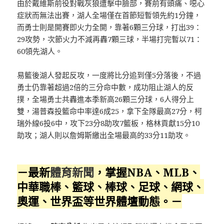
由於戴維斯前役對戰灰狼遭擊中臉部，賽前有頭痛、噁心
症狀而無法出賽，湖人全場僅在首節短暫領先約1分鐘，
而勇士則是開賽即火力全開，靠著6顆三分球，打出39：
29攻勢，次節火力不減再轟7顆三球，半場打完暫以71：
60領先湖人。
易籃後湖人發起反攻，一度將比分追到僅5分落後，不過
勇士仍靠著超過2倍的三分命中數，成功阻止湖人的反
撲，全場勇士共轟進本季新高26顆三分球，6人得分上
雙，湯普森投籃命中率達6成25，拿下全隊最高27分，柯
瑞外線6投6中，攻下23分8助攻7籃板，格林貢獻15分10
助攻；湖人則以詹姆斯繳出全場最高的33分11助攻。
－最新
體育新聞
，掌握NBA、MLB、
中華職棒、籃球、棒球、足球、網球、
奧運、世界盃等世界體壇動態。－