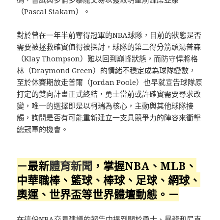
（Pascal Siakam）。
對於曾在一年半前奪得冠軍的NBA球隊，目前的狀態是否
需要被拯救確實值得被探討，球隊的第二得分箭頭湯普森
（Klay Thompson）難以回到巔峰狀態，而防守悍將格
林（Draymond Green）的情緒不穩定成為球隊變數，
至於休賽期放走普爾（Jordan Poole）也早就宣告球隊原
打定的雙向計畫正式終結，勇士當前或許確實需要尋求改
變，唯一的選擇即是以柯瑞為核心，主動與其他球隊接
觸，詢問是否有可能重新建立一支具競爭力的陣容來衝擊
總冠軍的機會。
－最新
體育新聞
，掌握NBA、MLB、
中華職棒、籃球、棒球、足球、網球、
奧運、世界盃等世界體壇動態。－
在這份
NBA交易建議
的報告中提到關於勇士、暴龍和尼克