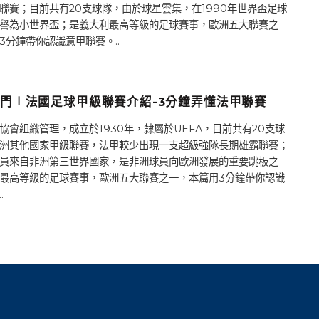
聯賽；目前共有20支球隊，由於球星雲集，在1990年世界盃足球
譽為小世界盃；是義大利最高等級的足球賽事，歐洲五大聯賽之
3分鐘帶你認識意甲聯賽。..
門∣法國足球甲級聯賽介紹-3分鐘弄懂法甲聯賽
協會組織管理，成立於1930年，隸屬於UEFA，目前共有20支球
洲其他國家甲級聯賽，法甲較少出現一支超級強隊長期雄霸聯賽；
員來自非洲第三世界國家，是非洲球員向歐洲發展的重要跳板之
最高等級的足球賽事，歐洲五大聯賽之一，本篇用3分鐘帶你認識
.