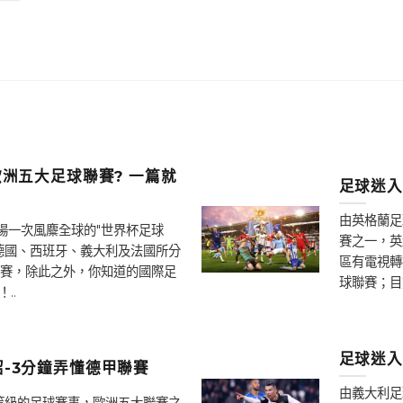
洲五大足球聯賽? 一篇就
足球迷入
由英格蘭足
場一次風麋全球的"世界杯足球
賽之一，英
德國、西班牙、義大利及法國所分
區有電視轉
賽，除此之外，你知道的國際足
球聯賽；目
..
足球迷入
-3分鐘弄懂德甲聯賽
由義大利足
高等級的足球賽事，歐洲五大聯賽之