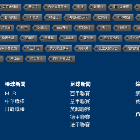
佐佐木朗希
吳念庭
台北富邦勇士
劉錚
楚奧特
甜瓜安東尼
台灣男籃
mlb戰績
林哲瑄
明尼蘇達灰狼
歐錦賽
PLG聯盟
烏克蘭
林立
鋼鐵人
mlb直播
富邦勇士
瑞士
貝佛利
s
松坂大輔
經典賽
西武獅
林庭謙
霍華德
芝加哥小熊
鈴木一
義甲聯賽戰績
新庄剛志
奧克蘭運動家
軟銀鷹
克里夫蘭騎士
紐約大
虎
墨西哥
樂天金鷹
義甲聯賽比分
棒球新聞
足球新聞
MLB
西甲聯賽
網
中華職棒
意甲聯賽
賽
日韓職棒
英超聯賽
德甲聯賽
法甲聯賽