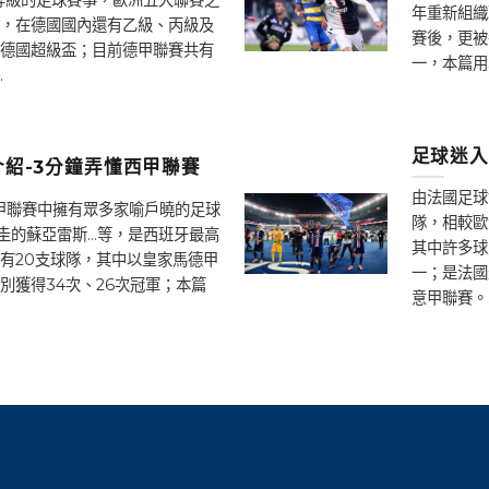
年重新組織
，在德國國內還有乙級、丙級及
賽後，更被
德國超級盃；目前德甲聯賽共有
一，本篇用
.
足球迷入
紹-3分鐘弄懂西甲聯賽
由法國足球
西甲聯賽中擁有眾多家喻戶曉的足球
隊，相較歐
圭的蘇亞雷斯…等，是西班牙最高
其中許多球
有20支球隊，其中以皇家馬德甲
一；是法國
別獲得34次、26次冠軍；本篇
意甲聯賽。.