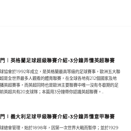
門︱英格蘭足球超級聯賽介紹-3分鐘弄懂英超聯賽
球協會於1992年成立，是英格蘭最高等級的足球賽事，歐洲五大聯
超是全世界最多人觀看的體育聯賽，在全球各地有212個國家及地
播英超賽事，而英超同時也是歐洲主要聯賽中唯一沒有冬歇期的足
前英超共有20支球隊；本篇用3分鐘帶你認識英超聯賽。..
門∣義大利足球甲級聯賽介紹-3分鐘弄懂意甲聯賽
球總會管理，始於1898年，因第一次世界大戰而暫停；並於1929