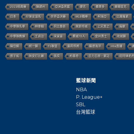
2023經典賽
陳建州
亞洲盃男籃
捷克
養樂多
塞爾提克
日本
印第安溜馬
世界盃決賽
MLB職棒
柯瑞亞
比爾羅素
中華隊名單
林韋翰
貝比魯斯
萊斯特城
上沢直之
魔獸
中華隊教練
王貞治
宋家豪
費城76人
金州勇士
攻城獅
陽岱鋼
統一獅
T1聯盟
富邦悍將
羅德海洋
nba直播
曾子祐
無安打比賽
張奕
約基奇
吉力吉撈．鞏冠
底特律老
籃球新聞
NBA
P. League+
SBL
台灣籃球