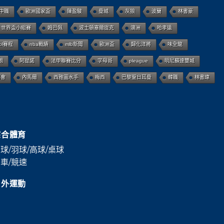
中職
歐洲國家盃
陳盈駿
曼城
灰狼
波蘭
林書豪
世界盃小組賽
姆巴佩
波士頓塞爾提克
澳洲
哈孝遠
bl賽程
nba戰績
mlb新聞
歐洲盃
歸化洋將
味全龍
朗
阿提諾
法甲聯賽比分
字母哥
pleague
明尼蘇達雙城
都會
內馬爾
西雅圖水手
梅西
巴黎聖日耳曼
韓職
林書瑋
綜合體育
球/羽球/高球/桌球
車/競速
戶外運動