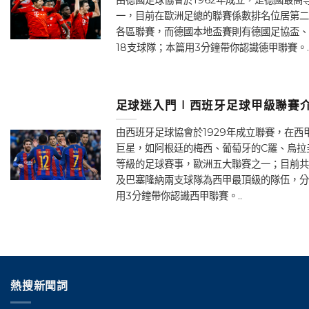
一，目前在歐洲足總的聯賽係數排名位居第二
各區聯賽，而德國本地盃賽則有德國足協盃、
18支球隊；本篇用3分鐘帶你認識德甲聯賽。.
足球迷入門∣西班牙足球甲級聯賽介
由西班牙足球協會於1929年成立聯賽，在
巨星，如阿根廷的梅西、葡萄牙的C羅、烏拉
等級的足球賽事，歐洲五大聯賽之一；目前共
及巴塞隆納兩支球隊為西甲最頂級的隊伍，分
用3分鐘帶你認識西甲聯賽。..
熱搜新聞詞