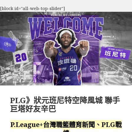
[block id="all-web-top-slider"]
PLG》狀元班尼特空降風城 聯手
巨塔好友辛巴
P.League+台灣職籃體育新聞、PLG戰