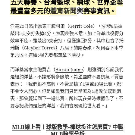
五大聯賽、台灣籃球、網球、
世界盃
等
最豐富多元的
體育新聞
與
賽事資訊。
洋基20日派出當家王牌柯爾（
Gerrit Cole
），先發6局被
敲出5支安打失掉4分，表現差強人意，加上洋基此役得分
效率不佳，雖敲出9支安打，但僅換回2分，其中包含了托
瑞斯（Gleyber Torres）八局下的陽春砲，柯爾吞下本季
第六敗，連續6場先發都無拿下勝投。
而洋基當家主砲賈吉（
Aaron Judge
）則強調別忘記我們
是紐約洋基，不論形勢多險峻，希望團隊不要喪氣，賈吉
表示：「我們很不高興，不管是輸了1場或10場比賽，都
不會令人開心，但是如果我們只是坐著為1場敗仗感到沮
喪，那會蔓延到下一場比賽，所以現在是時候振作了，不
要忘記我們是紐約洋基，我們會展現給世人看。」
MLB線上看
︱
球版教學-棒球投注怎麼買? 中職
MLB賠率分析