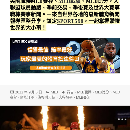
美國職棒MLB賽程、
MLB戰績
、MLB比分，大
聯盟球員動態、季前交易、季後賽及世界大賽等
職棒賽事新聞。－來自世界各地的最新體育新聞
報導匯整分享，鎖定
SPORT598
，一起掌握體壇
世界的大小事！
發
分
標
2022 年 9 月 5 日
MLB
賈吉
、
MLB職棒
、
MLB比分
、
MLB
佈
類
籤
賽程
、
紐約洋基
、
洛杉磯天使
、
大谷翔平
、
MLB賽況
日
期: