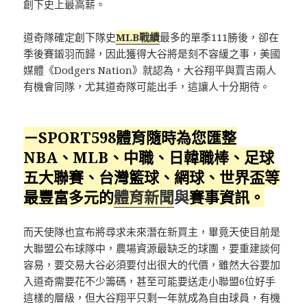
創下史上最高薪。
道奇隊確定創下隊史
MLB戰績
最多的單季111勝後，卻在
季後賽鎩羽而歸，因此獲得大谷將是刻不容緩之事，美國
媒體《Dodgers Nation》就認為，大谷翔平與賈吉兩人
有機會同隊，尤其道奇隊可能出手，這讓人十分期待。
－SPORT598體育隨時為您匯整
NBA、MLB、中職、日韓職棒、足球
五大聯賽、台灣籃球、網球、
世界盃
等
最豐富多元的
體育新聞
與
賽事資訊。
而天使隊也宣布將尋求未來潛在新買主，畢竟天使目前是
大聯盟公布球隊中，農場資源最缺乏的球團，要重建談何
容易，要交易大谷必須要付出很大的代價，雖然大谷要加
入道奇需要花不少籌碼，甚至可能要送走小聯盟6位好手
這樣的層級，但大谷翔平只剩一年就成為自由球員，有機