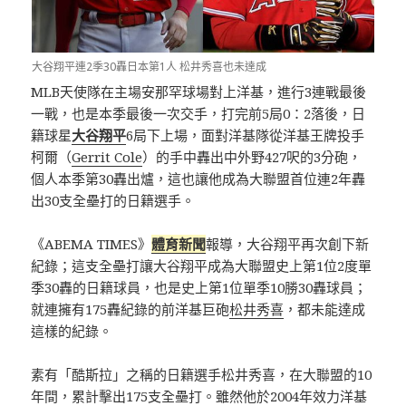
大谷翔平連2季30轟日本第1人 松井秀喜也未達成
MLB天使隊在主場安那罕球場對上洋基，進行3連戰最後
一戰，也是本季最後一次交手，打完前5局0：2落後，日
籍球星
大谷翔平
6局下上場，面對洋基隊從洋基王牌投手
柯爾（
Gerrit Cole
）的手中轟出中外野427呎的3分砲，
個人本季第30轟出爐，這也讓他成為大聯盟首位連2年轟
出30支全壘打的日籍選手。
《ABEMA TIMES》
體育新聞
報導，大谷翔平再次創下新
紀錄；這支全壘打讓大谷翔平成為大聯盟史上第1位2度單
季30轟的日籍球員，也是史上第1位單季10勝30轟球員；
就連擁有175轟紀錄的前洋基巨砲
松井秀喜
，都未能達成
這樣的紀錄。
素有「酷斯拉」之稱的日籍選手松井秀喜，在大聯盟的10
年間，累計擊出175支全壘打。雖然他於2004年效力洋基