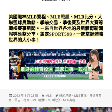
美國職棒MLB賽程、
MLB戰績
、MLB比分，大
聯盟球員動態、季前交易、季後賽及世界大賽等
職棒賽事新聞。－來自世界各地的最新體育新聞
報導匯整分享，鎖定
SPORT598
，一起掌握體壇
世界的大小事！
發
分
標
2022 年 8 月 23 日
MLB
紐約洋基
、
MLB賽況
、
多倫多藍
佈
類
籤
鳥
、
賈吉
、
柯爾
、
MLB職棒
、
MLB比分
、
MLB賽程
日
期: