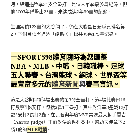
時，締造過單季31支全壘打，是個人單季最多轟紀錄，但
他2005年僅擊出23轟，未達成連2年30轟的紀錄。
生涯累積123轟的大谷翔平，仍在大聯盟日籍球員排名第
2，下個目標將追逐「酷斯拉」松井秀喜175轟紀錄。
－SPORT598體育隨時為您匯整
NBA、MLB、中職、日韓職棒、足球
五大聯賽、台灣籃球、網球、
世界盃
等
最豐富多元的
體育新聞
與
賽事資訊。
這是大谷翔平近4場出賽的第3發全壘打，這4場比賽他16
打數擊出8安打，包括3轟1二壘打，其中對洋基3連戰12打
數5安打3長打2轟，在這個與年度MVP票選最大對手賈吉
（
Aaron Judge
）正面對決的系列賽中，幫助天使拿下2
勝1敗的
MLB戰績
。