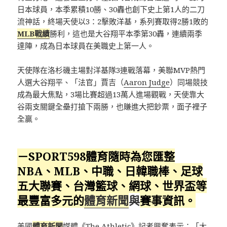
日本球員，本季累積10勝、30轟也創下史上第1人的二刀
流神話，終場天使以3：2擊敗洋基，系列賽取得2勝1敗的
MLB戰績
勝利，這也是大谷翔平本季第30轟，連續兩季
達陣，成為日本球員在美職史上第一人。
天使隊在洛杉磯主場對洋基隊3連戰落幕，美聯MVP熱門
人選大谷翔平、「法官」賈吉（
Aaron Judge
）同場競技
成為最大焦點，3場比賽超過13萬人進場觀戰，天使靠大
谷兩支關鍵全壘打搶下兩勝，也賺進大把鈔票，面子裡子
全贏。
－SPORT598體育隨時為您匯整
NBA、MLB、中職、日韓職棒、足球
五大聯賽、台灣籃球、網球、
世界盃
等
最豐富多元的
體育新聞
與
賽事資訊。
美國
體育新聞
媒體《The Athletic》記者興奮表示：「大