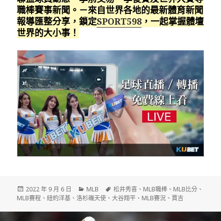
職棒賽事新聞。－來自世界各地的最新體育新聞
報導匯整分享，鎖定
SPORT598
，一起掌握體壇
世界的大小事！
發
分
標
2022 年 9 月 6 日
MLB
松井秀喜
、
MLB職棒
、
MLB比分
、
佈
類
籤
MLB賽程
、
紐約洋基
、
洛杉磯天使
、
大谷翔平
、
MLB賽況
、
賈吉
日
期: