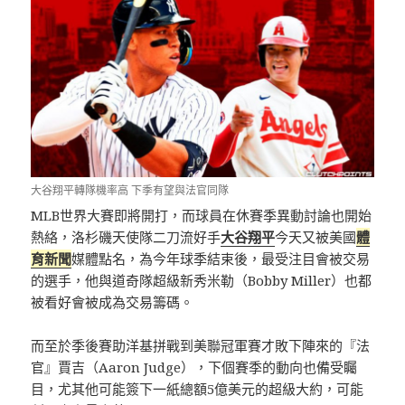
大谷翔平轉隊機率高 下季有望與法官同隊
MLB世界大賽即將開打，而球員在休賽季異動討論也開始
熱絡，洛杉磯天使隊二刀流好手
大谷翔平
今天又被美國
體
育新聞
媒體點名，為今年球季結束後，最受注目會被交易
的選手，他與道奇隊超級新秀米勒（Bobby Miller）也都
被看好會被成為交易籌碼。
而至於季後賽助洋基拼戰到美聯冠軍賽才敗下陣來的『法
官』賈吉（Aaron Judge），下個賽季的動向也備受矚
目，尤其他可能簽下一紙總額5億美元的超級大約，可能