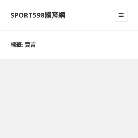
SPORT598體育網
選單及
小工具
標籤:
賈吉