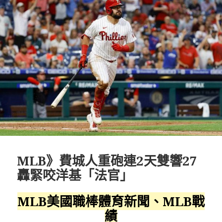
MLB》費城人重砲連2天雙響27
轟緊咬洋基「法官」
MLB美國職棒體育新聞、MLB戰
績