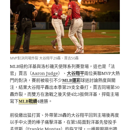
MVP對決同場炸裂 大谷翔平29轟、賈吉50轟
MLB紐約洋基與洛杉磯天使隊系列賽登場，這也是「法
官」賈吉（
Aaron Judge
）、
大谷翔平
兩位美聯MVP大熱
門的對決，賽前被吸引不少
MLB運彩
球迷討論熱度與關
注，結果大谷翔平轟出本季第29支全壘打，賈吉同場第50
轟炸裂，而雙方在激戰之後天使4比3扳倒洋基，捍衛主場
寫下
MLB戰績
4連勝。
前役繳出猛打賞、外帶第28轟的大谷翔平回到主場後再度
以手中火燙的棒子痛擊洋基，在第5局面對洋基先發投手
孟塔斯（Frankie Montas）的指叉球，一棒狠狠撈出牆