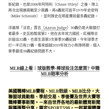
新紀錄，也是2006年阿特利（Chase Utley）之後，隊上
再次出現連兩戰至少兩轟，再4轟就可追平1979年史密特
（Mike Schmidt），並列隊史在明星賽前最多轟紀錄。
洋基隊「法官」賈吉
（Aaron Judge
）30轟仍是大聯盟打
者最多，史瓦柏暫居第2，他在去年效力國民、紅襪隊合
計敲出32轟，也是生涯第3次單季30轟紀錄，今年球季才
打一半已有27轟，看來超越2019年效力小熊隊時期、個人
單季最佳38轟紀錄問題不大。
MLB線上看
︱
球版教學-棒球投注怎麼買? 中職
MLB賠率分析
美國職棒MLB賽程、
MLB戰績
、MLB比分，大
聯盟球員動態、季前交易、季後賽及世界大賽等
職棒賽事新聞。－來自世界各地的最新體育新聞
報導匯整分享，鎖定
SPORT598
，一起掌握體壇