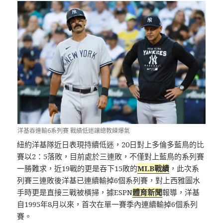
洋基吞連輸6系列賽 戰績低迷讓總教練爆氣
紐約洋基隊近日表現持續低迷，20日對上多倫多藍鳥的比
賽以2：5落敗，目前處於三連敗，不僅對上藍鳥的系列賽
一勝難求，近19戰的更是吞下15敗的
MLB戰績
，此次系
列賽三連敗後洋基已連續輸掉6個系列賽，對上西雅圖水
手時更是直接三戰被橫掃，據ESPN
體育新聞
報導，洋基
自1995年8月以來，首次在單一賽季內連續輸掉6個系列
賽。