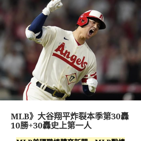
MLB》大谷翔平炸裂本季第30轟
10勝+30轟史上第一人