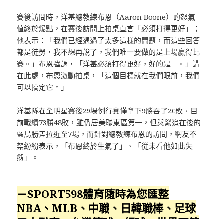
賽後訪問時，洋基總教練布恩
（Aaron Boone
）的怒氣
值終於爆點，在賽後訪問上拍桌直言「必須打得更好」；
他表示：「我們已經遇過了太多這樣的問題，而這些回答
都是徒勞，我不想再說了，我們唯一要做的是上場贏得比
賽。」布恩強調，「洋基必須打得更好，好的是…。」講
在此處，布恩激動拍桌，「這個目標就在我們眼前，我們
可以搞定它。」
洋基隊在全明星賽後29場例行賽僅拿下9勝吞了20敗，目
前戰績73勝48敗，雖仍居美聯東區第一，但與緊追在後的
藍鳥勝差拉近至7場，而針對總教練布恩的訪問，網友不
禁紛紛表示，「布恩終於生氣了」、「從未看他如此失
態」。
－SPORT598體育隨時為您匯整
NBA、MLB、中職、日韓職棒、足球