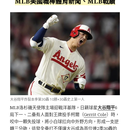
MLB美國職棒體育新聞、MLB戰績
大谷翔平炸裂本季第30轟 10勝+30轟史上第一人
MLB洛杉磯天使隊主場迎戰洋基隊，日籍球星
大谷翔平
6
局下一、二壘有人面對王牌投手柯爾（
Gerrit Cole
）時，
咬中一顆失投球，將小白球扛向中外野方向，形成一支逆
轉三分砲，這發全壘打不僅讓大谷成為首位連2季30轟的