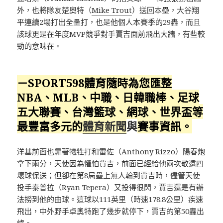
外，也將隊友楚奧特（
Mike Trout
）送回本壘，大谷翔
平連續2場打出全壘打，也是他個人本賽季的29轟，而且
該球更是在年度MVP競爭對手賈吉面前飛出大牆，有些較
勁的意味在。
－SPORT598體育隨時為您匯整
NBA、MLB、中職、日韓職棒、足球
五大聯賽、台灣籃球、網球、
世界盃
等
最豐富多元的
體育新聞
與
賽事資訊。
洋基前面也靠著犧牲打和雷佐（Anthony Rizzo）陽春炮
拿下兩分，天使因為懼怕賈吉，前面已經給他兩次敬遠四
壞球保送；但卻在第8局壘上無人輪到賈吉時，儘管天使
投手泰普拉（Ryan Tepera）又投得很閃，賈吉還是有辦
法撈到他的曲球。這球以111英里（時速178.8公里）疾速
飛出，中外野手卓奧特跑了幾步就停下，賈吉的第50轟出