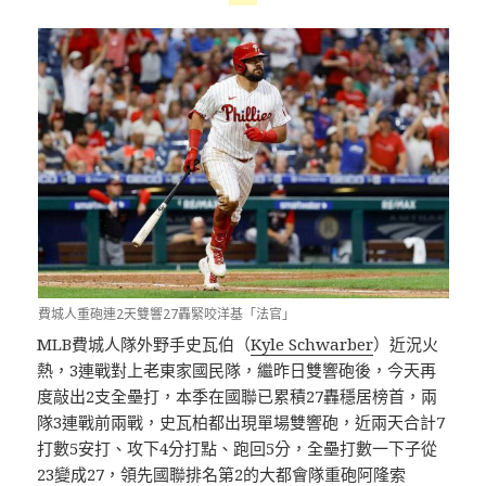
費城人重砲連2天雙響27轟緊咬洋基「法官」
MLB費城人隊外野手史瓦伯（
Kyle Schwarber
）近況火
熱，3連戰對上老東家國民隊，繼昨日雙響砲後，今天再
度敲出2支全壘打，本季在國聯已累積27轟穩居榜首，兩
隊3連戰前兩戰，史瓦柏都出現單場雙響砲，近兩天合計7
打數5安打、攻下4分打點、跑回5分，全壘打數一下子從
23變成27，領先國聯排名第2的大都會隊重砲阿隆索