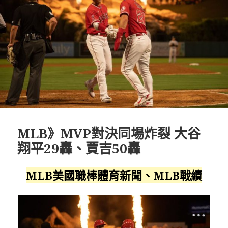
MLB》MVP對決同場炸裂 大谷
翔平29轟、賈吉50轟
MLB美國職棒體育新聞、MLB戰績