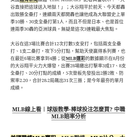
谷直接把這球送入地獄！」；大谷翔平於前天、今天都轟
出致勝全壘打，連續兩天都開轟也讓他成為大聯盟史上單
季10勝、30支全壘打第1人，而且不但是日本、也是首位
連兩季30轟的亞洲球員，無疑是這次3連戰最大焦點。
大谷在這3場比賽合計12次打數5支安打，包括兩支全壘
打、1支二壘打，攻下5分打點，幫助天使贏得系列賽，也
在最近6場比賽拿到4勝；從
MLB運彩
的數據顯示在8月份
的大谷翔平火力大爆發，出賽28場繳出打擊率3成17、8支
全壘打、20分打點的成績，5次登板先發投出2勝2敗、防
禦率2.20，合計28.2局飆出31次三振；是今年最夯的單月
成績。
MLB線上看
︱
球版教學-棒球投注怎麼買? 中職
MLB賠率分析