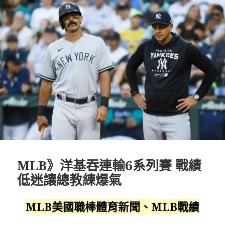
MLB》洋基吞連輸6系列賽 戰績
低迷讓總教練爆氣
MLB美國職棒體育新聞、MLB戰績