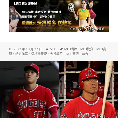
發
分
標
2022 年 10 月 27 日
MLB
MLB職棒
、
MLB比分
、
MLB賽
佈
類
籤
程
、
紐約洋基
、
洛杉磯天使
、
大谷翔平
、
MLB賽況
、
賈吉
日
期: