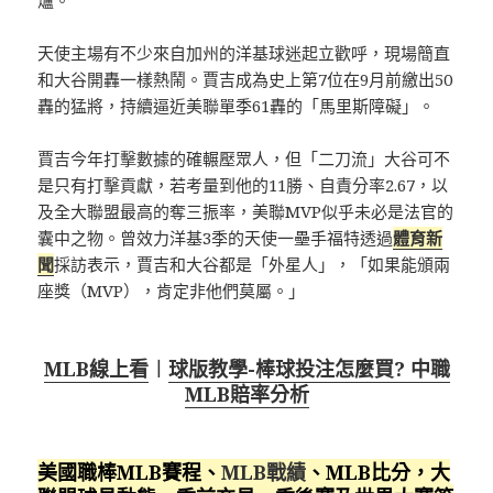
爐。
天使主場有不少來自加州的洋基球迷起立歡呼，現場簡直
和大谷開轟一樣熱鬧。賈吉成為史上第7位在9月前繳出50
轟的猛將，持續逼近美聯單季61轟的「馬里斯障礙」。
賈吉今年打擊數據的確輾壓眾人，但「二刀流」大谷可不
是只有打擊貢獻，若考量到他的11勝、自責分率2.67，以
及全大聯盟最高的奪三振率，美聯MVP似乎未必是法官的
囊中之物。曾效力洋基3季的天使一壘手福特透過
體育新
聞
採訪表示，賈吉和大谷都是「外星人」，「如果能頒兩
座獎（MVP），肯定非他們莫屬。」
MLB線上看
︱
球版教學-棒球投注怎麼買? 中職
MLB賠率分析
美國職棒MLB賽程、
MLB戰績
、MLB比分，大