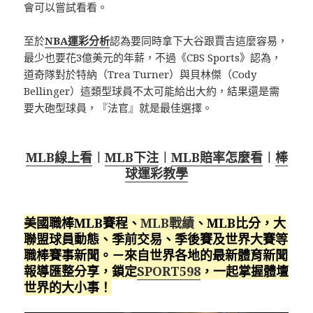
會可以嘗試看看。
至於
NBA運彩分析
認為要同時拿下大谷跟賈吉這麼容易，
最少也要花3億美元的年薪，不過《CBS Sports》認為，
道奇隊對於特納（Trea Turner）與貝林傑（Cody
Bellinger）這類型球員不太可能給出大約，結果還是需
要大砲型球員，『法官』就是最佳選擇。
MLB線上看
︱
MLB下注
︱
MLB賠率怎麼看
︱
棒
球運彩教學
美國職棒MLB賽程、
MLB戰績
、MLB比分，大
聯盟球員動態、季前交易、季後賽及世界大賽等
職棒賽事新聞。－來自世界各地的最新體育新聞
報導匯整分享，鎖定
SPORT598
，一起掌握體壇
世界的大小事！