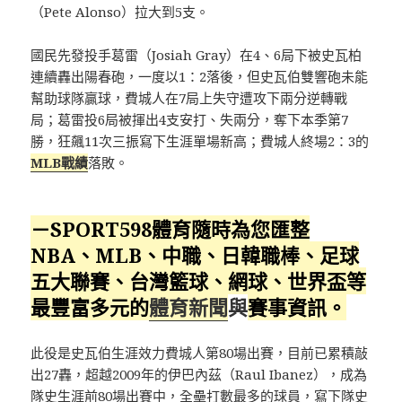
（Pete Alonso）拉大到5支。
國民先發投手葛雷（Josiah Gray）在4、6局下被史瓦柏
連續轟出陽春砲，一度以1：2落後，但史瓦伯雙響砲未能
幫助球隊贏球，費城人在7局上失守遭攻下兩分逆轉戰
局；葛雷投6局被揮出4支安打、失兩分，奪下本季第7
勝，狂飆11次三振寫下生涯單場新高；費城人終場2：3的
MLB戰績
落敗。
－SPORT598體育隨時為您匯整
NBA、MLB、中職、日韓職棒、足球
五大聯賽、台灣籃球、網球、
世界盃
等
最豐富多元的
體育新聞
與
賽事資訊。
此役是史瓦伯生涯效力費城人第80場出賽，目前已累積敲
出27轟，超越2009年的伊巴內茲（Raul Ibanez），成為
隊史生涯前80場出賽中，全壘打數最多的球員，寫下隊史