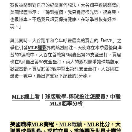
賽後被問到對自己的紀錄有何想法，大谷翔平透過翻譯向
美國媒體表示：「聽到這個，我只覺得很光榮，很高興，
也很謙卑。不過我只想要保持健康，在球季最後有好表
現。」
與此同時，大谷翔平和今年呼聲最高的賈吉的「MVP」之
爭也引發
MLB運彩
界的熱烈關注。天使隊在本季最後與洋
基的3連戰中，大谷在首戰第5局轟出第29支全壘打，賈居
也在8局轟出第50支全壘打，兩人的激烈競爭讓球場觀眾
歡聲雷動。賈居於第2戰中擊出第51支全壘打，大谷則在
最後一戰中，轟出這支寫下紀錄的3分砲。
MLB線上看
︱
球版教學-棒球投注怎麼買? 中職
MLB賠率分析
美國職棒MLB賽程、
MLB戰績
、MLB比分，大
聯盟球員動態、季前交易、季後賽及世界大賽等