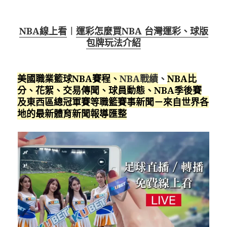
NBA線上看
︱
運彩怎麼買NBA 台灣運彩、球版
包牌玩法介紹
美國職業籃球NBA賽程
、
NBA戰績
、
NBA比
分、花絮、交易傳聞、球員動態、NBA季後賽
及東西區總冠軍賽等職籃賽事新聞－來自世界各
地的最新體育新聞報導匯整