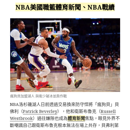
NBA美國職籃體育新聞、NBA戰績
瘋狗貝加盟湖人 與衛少破冰並肩作戰
NBA洛杉磯湖人日前透過交易換來防守悍將「瘋狗貝」貝
佛利（
Patrick Beverley
），他和衛斯布魯克（
Russell
Westbrook
）過往嫌隙也成為
體育新聞
焦點，眼見外界不
斷嘲諷自己跟衛斯布魯克根本無法在場上共存，貝弗利第