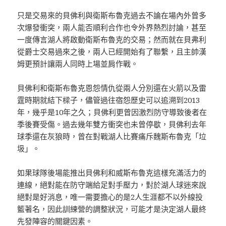
只是交易來的貝佛利與衛斯布魯克過去不論在場內外曾多
次爆發衝突，兩人能否順利合作也令外界熱烈討論，甚至
一度傳言湖人將啟動衛斯布魯克的交易；然而就在貝弗利
從爵士交易過來之後，兩人已經開始有了聯繫，且主帥漢
姆更預計讓兩人同時上場並肩作戰。
貝佛利和衛斯布魯克恩怨情仇從兩人分別還在火箭以及雷
霆時期就結下樑子，儘管過往宿怨歷史可以追溯到2013
年，幾乎是10年之久；貝佛利更曾因激烈防守導致後者在
季後賽受傷。過去幾年雙方衝突也未曾停歇，貝佛利去年
球季還在灰狼時，曾在對戰湖人比賽痛斥魏斯布魯克「垃
圾」。
如果球隊後場能推出貝佛利和威斯布魯克這樣充滿活力的
連線，絕對能在防守端給足對手壓力，對於湖人球迷來說
絕對是好消息，唯一需要擔心的是2人生涯都不以外線投
籃著名，因此訓練營的調整狀況，可能才是決定湖人最終
先發陣容的關鍵因素。