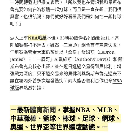
一時間轉發史坦推文表示，「所以我也在猜想我和韋斯布
魯克要如何在洛杉磯一起打球，而且是一直在想，我們很
興奮，也很飢渴，你們就好好看看我們是如何在一起打球
吧！」
湖人上季
NBA戰績
不佳，33勝49敗僅名列西部第11，連
附加賽都打不進去，雖然「三巨頭」組合首年宣告失敗，
但新賽季紫金大軍仍預計以「詹皇」詹姆斯（LeBron
James）、「一眉哥」A.戴維斯（Anthony Davis）和衛
斯布魯克為核心出征，並在近日透過交易得到貝佛利，增
強戰力深度。只不過交易來的貝佛利與魏斯布魯克過去不
論在場內外曾多次爆發衝突，兩人能否順利合作也令
NBA
球版
界熱烈討論。
－最新
體育新聞
，掌握NBA、MLB、
中華職棒、籃球、棒球、足球、網球、
奧運、世界盃等世界體壇動態。－