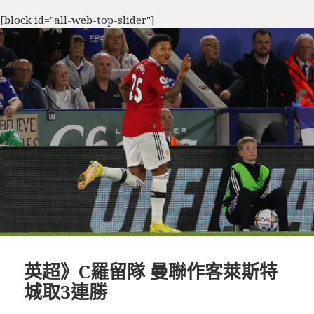
[block id="all-web-top-slider"]
英超》C羅留隊 曼聯作客萊斯特
城取3連勝