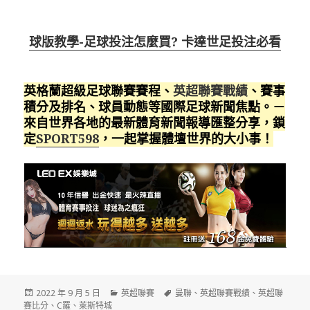
球版教學-足球投注怎麼買? 卡達世足投注必看
英格蘭超級足球聯賽賽程、
英超聯賽戰績
、賽事
積分及排名、球員動態等國際足球新聞焦點。－
來自世界各地的最新體育新聞報導匯整分享，鎖
定
SPORT598
，一起掌握體壇世界的大小事！
發
分
標
2022 年 9 月 5 日
英超聯賽
曼聯
、
英超聯賽戰績
、
英超聯
佈
類
籤
賽比分
、
C羅
、
萊斯特城