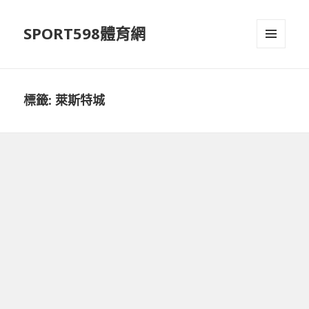
SPORT598體育網
選單及
小工具
標籤:
萊斯特城