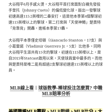
大谷翔平6月手感火燙，大谷翔平首打席面對白襪先發投
手奎托（Johnny Cueto）的偏低變化球，敲出一發擊球
初速高達115.2英哩的二壘安打，這是他本季第4個擊球初
速115英哩以上的擊球，第二打席與「天使神鱒」楚奧特
「背靠背」開轟，進帳本季第17轟。
大谷翔平本季僅史坦頓（Giancarlo Stanton，17支）與
小葛雷諾（Vladimir Guerrero Jr.，5支）比他多。同時
大谷翔平生涯共有15次的擊球，初速在115英哩以上，是
自2015年Statcast啟用以來，天使球員當中最多的。而他
與楚奧特是唯二能有超過2支擊球初速達115英哩以上的球
員。
MLB線上看
︱
球版教學-棒球投注怎麼買? 中職
MLB賠率分析
美國職棒MLB賽程、
MLB戰績
、MLB比分，大