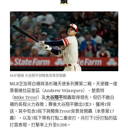
績
MVP連線 大谷翔平與鱒魚背靠背開轟
MLB芝加哥白襪與洛杉磯天使系列賽第二戰，天使雖一度
靠著維拉茲奎茲（Andrew Velazquez）、楚奧特
（
Mike Trout
）及
大谷翔平
開轟取得領先，但仍不敵白
襪的長程火力吞敗；賽後大谷翔平繳出3支3、獲得1保
送，其中包含3局下與鱒魚Trout背靠背開轟（本季第17
轟），以及7局下帶有打點二壘安打，共打下2分打點的猛
打賞表現，打擊率上升至0.268。