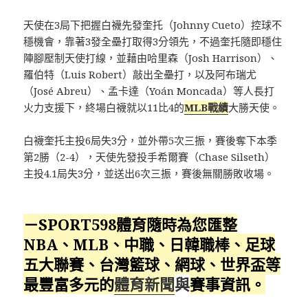
天使在3局下把握白襪先發奎托（Johnny Cueto）控球不
穩機會，靠著3發全壘打取得3分領先，不過奎托隨即穩住
陣腳壓制天使打線，並藉由哈里森（Josh Harrison）、
羅伯特（Luis Robert）敲出全壘打，以及阿布瑞尤
（José Abreu）、孟卡達（Yoán Moncada）等人長打
火力支援下，終場白襪就以11比4的
MLB戰績
大勝天使。
白襪奎托主投6局失3分，並外帶5次三振，賽後奪下本季
第2勝（2-4），天使先發投手希爾賽（Chase Silseth）
主投4.1局失3分，並送出6次三振，賽後無關勝敗收場。
－SPORT598體育隨時為您匯整
NBA、MLB、中職、日韓職棒、足球
五大聯賽、台灣籃球、網球、
世界盃
等
最豐富多元的
體育新聞
與
賽事資訊。