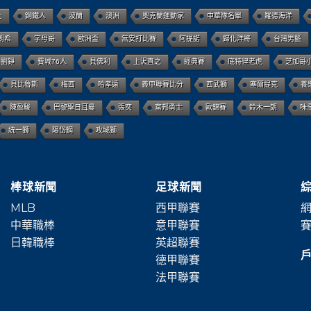
士
鋼鐵人
波蘭
澳洲
奧克蘭運動家
中華隊名單
羅德海洋
朗希
字母哥
歐洲盃
無安打比賽
阿提諾
歸化洋將
台灣男籃
劉錚
費城76人
貝佛利
上沢直之
經典賽
底特律老虎
芝加哥
貝比魯斯
梅西
哈孝遠
義甲聯賽比分
西武獅
塞爾提克
養
陳盈駿
巴黎聖日耳曼
張奕
富邦勇士
歐錦賽
鈴木一朗
味
統一獅
陽岱鋼
攻城獅
棒球新聞
足球新聞
MLB
西甲聯賽
網
中華職棒
意甲聯賽
賽
日韓職棒
英超聯賽
德甲聯賽
法甲聯賽