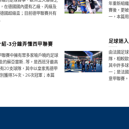
年重新組織
，在德國國內還有乙級、丙級及
賽後，更被
德國超級盃；目前德甲聯賽共有
一，本篇用
.
足球迷入
紹-3分鐘弄懂西甲聯賽
由法國足球
西甲聯賽中擁有眾多家喻戶曉的足球
隊，相較歐
圭的蘇亞雷斯…等，是西班牙最高
其中許多球
有20支球隊，其中以皇家馬德甲
一；是法國
別獲得34次、26次冠軍；本篇
意甲聯賽。.