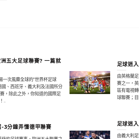
洲五大足球聯賽? 一篇就
足球迷入
由英格蘭足
場一次風麋全球的"世界杯足球
賽之一，英
德國、西班牙、義大利及法國所分
區有電視轉
賽，除此之外，你知道的國際足
球聯賽；目
..
足球迷入
-3分鐘弄懂德甲聯賽
由義大利足
高等級的足球賽事，歐洲五大聯賽之