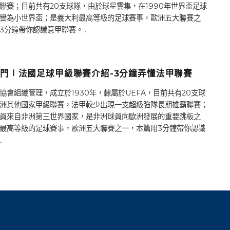
聯賽；目前共有20支球隊，由於球星雲集，在1990年世界盃足球
譽為小世界盃；是義大利最高等級的足球賽事，歐洲五大聯賽之
3分鐘帶你認識意甲聯賽。..
門∣法國足球甲級聯賽介紹-3分鐘弄懂法甲聯賽
協會組織管理，成立於1930年，隸屬於UEFA，目前共有20支球
洲其他國家甲級聯賽，法甲較少出現一支超級強隊長期雄霸聯賽；
員來自非洲第三世界國家，是非洲球員向歐洲發展的重要跳板之
最高等級的足球賽事，歐洲五大聯賽之一，本篇用3分鐘帶你認識
.