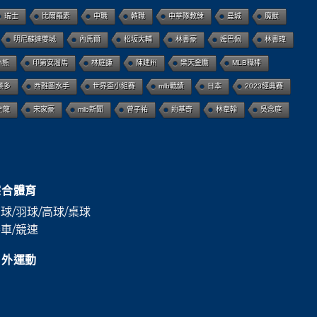
瑞士
比爾羅素
中職
韓職
中華隊教練
曼城
魔獸
明尼蘇達雙城
內馬爾
松坂大輔
林書豪
姆巴佩
林書瑋
小熊
印第安溜馬
林庭謙
陳建州
樂天金鷹
MLB職棒
樂多
西雅圖水手
世界盃小組賽
mlb戰績
日本
2023經典賽
全龍
宋家豪
mlb新聞
曾子祐
約基奇
林韋翰
吳念庭
綜合體育
球/羽球/高球/桌球
車/競速
戶外運動