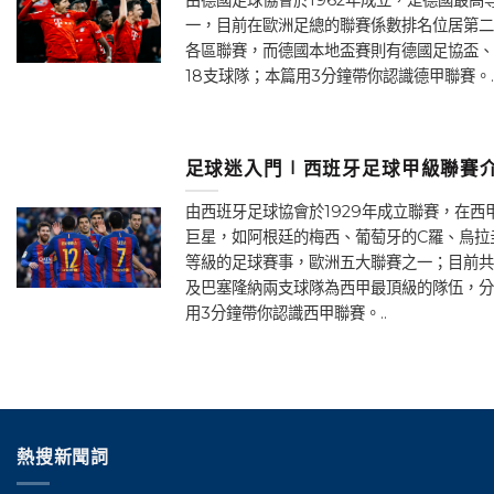
一，目前在歐洲足總的聯賽係數排名位居第二
各區聯賽，而德國本地盃賽則有德國足協盃、
18支球隊；本篇用3分鐘帶你認識德甲聯賽。.
足球迷入門∣西班牙足球甲級聯賽介
由西班牙足球協會於1929年成立聯賽，在
巨星，如阿根廷的梅西、葡萄牙的C羅、烏拉
等級的足球賽事，歐洲五大聯賽之一；目前共
及巴塞隆納兩支球隊為西甲最頂級的隊伍，分
用3分鐘帶你認識西甲聯賽。..
熱搜新聞詞