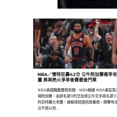
NBA／懷特狂轟42分 公牛附加賽痛宰
鷹 將與熱火爭季後賽最後門票
NBA美國職籃體育新聞、NBA戰績 NBA東區第
場附加賽，由排名第9的芝加哥公牛交手排名第1
的亞特蘭大老鷹，誰輸球就提前放暑假。開賽地
公牛就以兇....