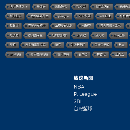
明尼蘇達灰狼
墨西哥
萊斯特城
T1聯盟
世界盃決賽
金州勇
新庄剛志
台北富邦勇士
pleague
PLG聯盟
mlb直播
佐佐木
軟銀鷹
克里夫蘭騎士
法甲聯賽比分
柯瑞亞
吉力吉撈．鞏冠
楚奧特
歐洲國家盃
紐約大都會
sbl賽程
烏克蘭
nba直播
灰狼
波士頓塞爾提克
捷克
甜瓜安東尼
亞洲盃男籃
林立
nba戰績
義甲聯賽戰績
富邦悍將
霍華德
林哲瑄
王貞治
籃球新聞
NBA
P. League+
SBL
台灣籃球