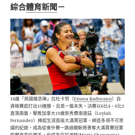
綜合
體育新聞
－
18歲「英國楊丞琳」拉杜卡努（
Emma Raducanu
）自
資格賽起打出10連勝，且是一盤未失，決賽以6比4、6比3
直落兩盤，擊敗加拿大19歲新秀費南德茲（Leylah
Fernandez）捧起生涯首座大滿貫冠軍，締造多項不可思
議的紀錄，成為從會外賽一路過關斬將勇奪大滿貫賽冠軍
的歷來首位選手，也成為莎拉波娃(Maria Sharapova)