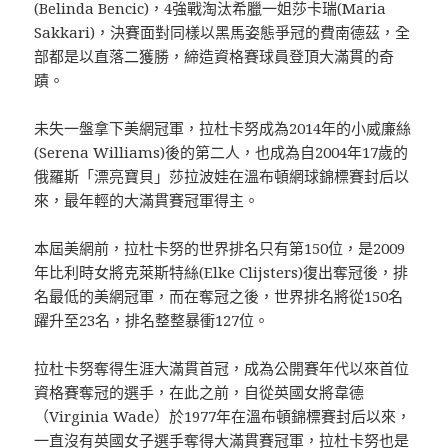
(Belinda Bencic)，4強戰淘汰希臘一姐莎卡瑞(Maria
Sakkari)，決賽面對同樣以黑馬姿態爭冠的費南德茲，全
部都是以直落二獲勝，締造資格賽球員登頂大滿貫的奇
蹟。
未失一盤拿下美網冠軍，拉杜卡努成為2014年的小威廉絲
(Serena Williams)後的第二人，也成為自2004年17歲的
俄羅斯「漂亮寶貝」莎拉波娃在溫布頓網球錦標賽封后以
來，最年輕的大滿貫賽冠軍得主。
本屆美網前，拉杜卡努的世界排名只有第150位，是2009
年比利時女將克萊斯特絲(Elke Clijsters)復出奪冠後，排
名最低的美網冠軍，而在奪冠之後，世界排名將從150名
躍升至23名，排名整整暴衝127位。
拉杜卡努奪得生涯大滿貫首冠，成為公開賽年代以來首位
資格賽奪冠的選手，在此之前，自從英國女將韋德
（Virginia Wade）於1977年在溫布頓錦標賽封后以來，
一直沒有英國女子選手奪得大滿貫賽冠軍，拉杜卡努也是