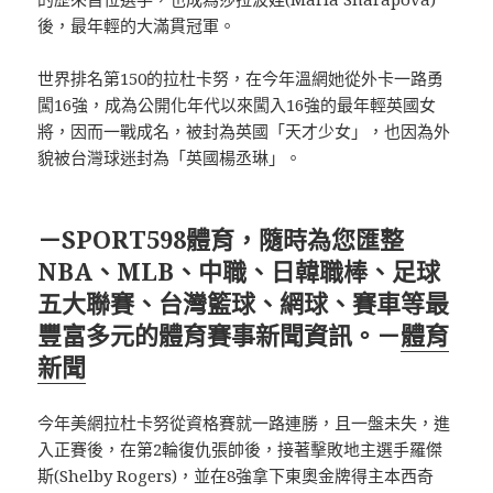
後，最年輕的大滿貫冠軍。
世界排名第150的拉杜卡努，在今年溫網她從外卡一路勇
闖16強，成為公開化年代以來闖入16強的最年輕英國女
將，因而一戰成名，被封為英國「天才少女」，也因為外
貌被台灣球迷封為「英國楊丞琳」。
－SPORT598體育，隨時為您匯整
NBA、MLB、中職、日韓職棒、足球
五大聯賽、台灣籃球、網球、賽車等最
豐富多元的體育賽事新聞資訊。－
體育
新聞
今年美網拉杜卡努從資格賽就一路連勝，且一盤未失，進
入正賽後，在第2輪復仇張帥後，接著擊敗地主選手羅傑
斯(Shelby Rogers)，並在8強拿下東奧金牌得主本西奇