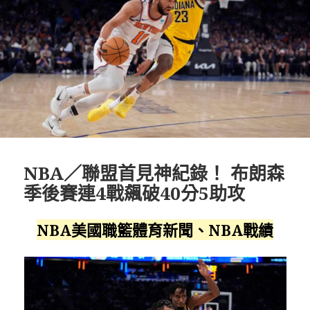
NBA／聯盟首見神紀錄！ 布朗森
季後賽連4戰飆破40分5助攻
NBA美國職籃體育新聞、NBA戰績