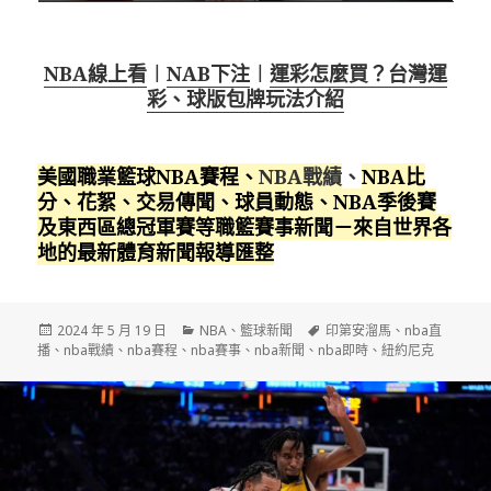
NBA線上看
︱
NAB下注
︱
運彩怎麼買？台灣運
彩、球版包牌玩法介紹
美國職業籃球NBA賽程
、
NBA戰績
、
NBA比
分、花絮、交易傳聞、球員動態、NBA季後賽
及東西區總冠軍賽等職籃賽事新聞－來自世界各
地的最新體育新聞報導匯整
發
分
標
2024 年 5 月 19 日
NBA
、
籃球新聞
印第安溜馬
、
nba直
佈
類
籤
播
、
nba戰績
、
nba賽程
、
nba賽事
、
nba新聞
、
nba即時
、
紐約尼克
日
期: