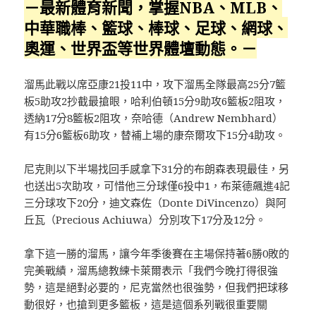
－最新
體育新聞
，掌握NBA、MLB、
中華職棒、籃球、棒球、足球、網球、
奧運、世界盃等世界體壇動態。－
溜馬此戰以席亞康21投11中，攻下溜馬全隊最高25分7籃
板5助攻2抄截最搶眼，哈利伯頓15分9助攻6籃板2阻攻，
透納17分8籃板2阻攻，奈哈德（Andrew Nembhard）
有15分6籃板6助攻，替補上場的康奈爾攻下15分4助攻。
尼克則以下半場找回手感拿下31分的布朗森表現最佳，另
也送出5次助攻，可惜他三分球僅6投中1，布萊德飆進4記
三分球攻下20分，迪文森佐（Donte DiVincenzo）與阿
丘瓦（Precious Achiuwa）分別攻下17分及12分。
拿下這一勝的溜馬，讓今年季後賽在主場保持著6勝0敗的
完美戰績，溜馬總教練卡萊爾表示「我們今晚打得很強
勢，這是絕對必要的，尼克當然也很強勢，但我們把球移
動很好，也搶到更多籃板，這是這個系列戰很重要關