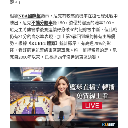
鍵。」
根據
NBA國際盤
顯示，尼克有較高的機率在搶七驟死戰中
勝出，尼克
不讓分賠率
僅1.50，遠優於溜馬的賠率2.00。
尼克主將儘管季後賽連續得分破40的紀錄被中斷，但此戰
仍有31分的高水準表現，加上第7戰回到紐約擁有主場優
勢。根據
《
KUBET體育
》
統計顯示，有高達79%的彩
迷，看好尼克能晉級東區冠軍戰。唯一值得留意的是，尼
克自2000年以來，已長達24年沒進過東區決賽。