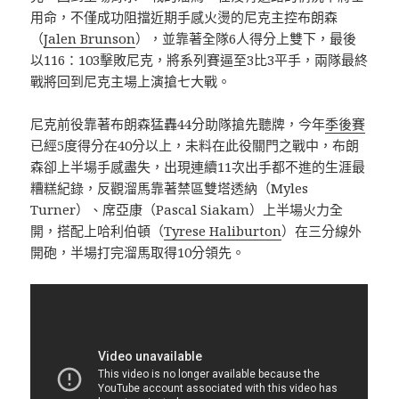
用命，不僅成功阻擋近期手感火燙的尼克主控布朗森
（
Jalen Brunson
），並靠著全隊6人得分上雙下，最後
以116：103擊敗尼克，將系列賽逼至3比3平手，兩隊最終
戰將回到尼克主場上演搶七大戰。
尼克前役靠著布朗森猛轟44分助隊搶先聽牌，今年
季後賽
已經5度得分在40分以上，未料在此役關門之戰中，布朗
森卻上半場手感盡失，出現連續11次出手都不進的生涯最
糟糕紀錄，反觀溜馬靠著禁區雙塔透納（Myles
Turner）、席亞康（Pascal Siakam）上半場火力全
開，搭配上哈利伯頓（
Tyrese Haliburton
）在三分線外
開砲，半場打完溜馬取得10分領先。