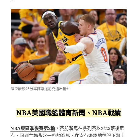
席亞康砍25分率隊擊退尼克逼出搶七
NBA美國職籃體育新聞、NBA戰績
NBA東區季後賽第2輪
，賽前溜馬在系列賽以2比3落後尼
克，回到主場背水一戰的溜馬，在沒有退路的情況下將士