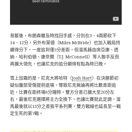
易籃後，布朗森雖及時找回手感，分別在3、4兩節砍下
14、12分，另外布萊德（Miles McBride）也加入戰局持
續得分下，一度追到僅5分差距，但溜馬藉由席亞康、透
納、哈利伯頓、康奈爾（T.J. McConnell）等人聯手反而
再擴大領先，也讓尼克的追分顯得有點為時已晚。
雪上加霜的是，尼克大將哈特（
Josh Hart
）在決勝節初
疑似腹部受傷提前退場，導致尼克無論再將比數差距追
近，比賽在距終場6分鐘時，雙方分差已擴大至20分左
右，最後尼克選擇將主力全換下，也讓比賽就此定調，溜
馬最後就以13分之差扳平系列賽，雙方戰線也延長至一戰
定生死的第7戰。