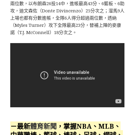
兩位數，以布朗森26投14中，進帳最高43分、6籃板、6助
攻，迪文森佐（Donte Divincenzo）25分次之；溜馬9人
上場也都有分數進帳，全隊6人得分超過兩位數，透納
（Myles Turner）攻下全隊最高23分，替補上陣的麥康
諾（T.J. McConnell）18分次之。
－最新
體育新聞
，掌握NBA、MLB、
中華職棒、籃球、棒球、足球、網球、