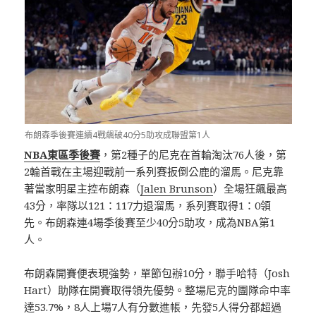
布朗森季後賽連續4戰飆破40分5助攻成聯盟第1人
NBA東區季後賽
，第2種子的尼克在首輪淘汰76人後，第
2輪首戰在主場迎戰前一系列賽扳倒公鹿的溜馬。尼克靠
著當家明星主控布朗森（
Jalen Brunson
）全場狂飆最高
43分，率隊以121：117力退溜馬，系列賽取得1：0領
先。布朗森連4場季後賽至少40分5助攻，成為NBA第1
人。
布朗森開賽便表現強勢，單節包辦10分，聯手哈特（Josh
Hart）助隊在開賽取得領先優勢。整場尼克的團隊命中率
達53.7%，8人上場7人有分數進帳，先發5人得分都超過