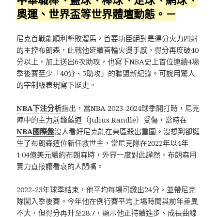
奧運、世界盃等世界體壇動態。－
尼克首戰能順利擊敗溜馬，首要功臣絕對是得分火力四射
的主控布朗森，此戰他延續首輪火燙手感，得分再度破40
分以上，加上送出6次助攻，也寫下NBA史上首位連續4場
季後賽至少「40分、5助攻」的聯盟新紀錄。可說用驚人
的宰制級表現寫下歷史。
NBA下注分析
指出，當NBA 2023-2024球季開打時，尼克
陣中的主力前鋒藍道（Julius Randle）受傷，當時在
NBA國際盤
沒人看好尼克能在東區殺出重圍。沒想到卻誕
生了布朗森這位新任救世主，當尼克隊在2022年以4年
1.04億美元續約布朗森時，外界一度對此譁然，布朗森用
實力直接讓看衰的人閉嘴。
2022-23年球季結束，他平均每場可繳出24分，並帶尼克
隊闖入季後賽。今年他在例行賽平均上場時間與前年差異
不大，但得分再升至28.7，顯示他正持續進步、成長曲線