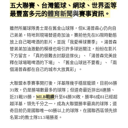
五大聯賽、台灣籃球、網球、
世界盃
等
最豐富多元的
體育新聞
與
賽事資訊。
雖然所屬球隊勇士是在舊金山球隊，但K.湯普森心仍向自
己弟弟，特地到現場替道奇加油，賽前他先在IG限時動態
放上自己喝啤酒的影片，並說「我愛棒球賽季」。湯普森
替弟弟加油激動的模樣也吸引許多球迷關注，紛紛在影片
下方留言，「真的很難去討厭這傢伙」、「湯普森完美詮
釋在球場喝啤酒的下場」、「舊金山球迷不要看」、「兩
個湯普森都在自己的城市大放異彩」。
大聯盟本季賽事開打後，洋基隊幾乎穩居龍頭，目前66勝
31敗，仍是勝場數最多的球隊；但道奇最近拚出8連勝、
近21戰19勝，
MLB戰績
升至64勝30敗，勝率6成81已經超
越洋基，領先千分之一，成為大聯盟勝率最高的球隊；道
奇目前仍是國聯唯一60勝以上的球隊，在國聯西區領先排
名第2的教士隊11.5場勝差。