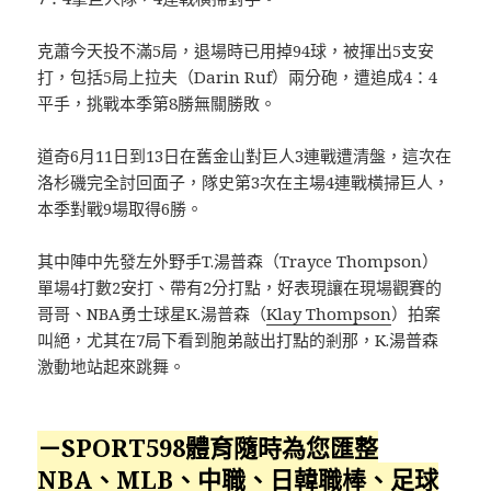
克蕭今天投不滿5局，退場時已用掉94球，被揮出5支安
打，包括5局上拉夫（Darin Ruf）兩分砲，遭追成4：4
平手，挑戰本季第8勝無關勝敗。
道奇6月11日到13日在舊金山對巨人3連戰遭清盤，這次在
洛杉磯完全討回面子，隊史第3次在主場4連戰橫掃巨人，
本季對戰9場取得6勝。
其中陣中先發左外野手T.湯普森（Trayce Thompson）
單場4打數2安打、帶有2分打點，好表現讓在現場觀賽的
哥哥、NBA勇士球星K.湯普森（
Klay Thompson
）拍案
叫絕，尤其在7局下看到胞弟敲出打點的剎那，K.湯普森
激動地站起來跳舞。
－SPORT598體育隨時為您匯整
NBA、MLB、中職、日韓職棒、足球