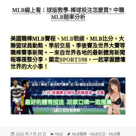
MLB線上看
︱
球版教學-棒球投注怎麼買? 中職
MLB賠率分析
美國職棒MLB賽程、
MLB戰績
、MLB比分，大
聯盟球員動態、季前交易、季後賽及世界大賽等
職棒賽事新聞。－來自世界各地的最新體育新聞
報導匯整分享，鎖定
SPORT598
，一起掌握體壇
世界的大小事！
發
分
標
2022 年 7 月 25 日
MLB
MLB職棒
、
MLB比分
、
MLB賽