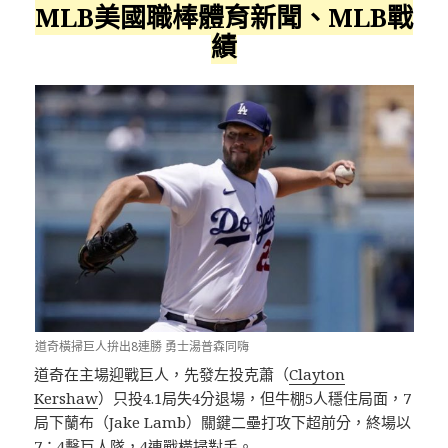
MLB美國職棒體育新聞、MLB戰
績
道奇橫掃巨人拚出8連勝 勇士湯普森同嗨
道奇在主場迎戰巨人，先發左投克蕭（
Clayton
Kershaw
）只投4.1局失4分退場，但牛棚5人穩住局面，7
局下蘭布（Jake Lamb）關鍵二壘打攻下超前分，終場以
7：4擊巨人隊，4連戰橫掃對手。