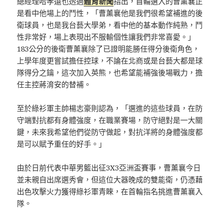
總經理哈孝遠也透過
體育新聞
指出，首輪選入的曹薰襄正
是看中他場上的鬥性，「曹薰襄他是我們很希望補進的後
衛球員，也是我台藝大學弟，看中他的基本動作純熟，鬥
性非常好，場上表現出不服輸個性讓我們非常喜愛。」
183公分的後衛曹薰襄除了已證明能勝任得分後衛角色，
上學年度更嘗試擔任控球，不論在北商或是台藝大都是球
隊得分之鑰，這次加入英熊，也希望能補強後場戰力，擔
任主控蔣淯安的替補。
至於綠衫軍主帥楊志豪則認為，「選進的這些球員，在防
守端對抗都有身體強度，在職業賽場，防守絕對是一大關
鍵，未來我希望他們從防守做起，對抗洋將的身體強度都
是可以賦予重任的好手。」
由於日前代表中華男籃出征3X3亞洲盃賽事，曹薰襄今日
並未親自出席選秀會，但這位大器晚成的雙能衛，仍憑藉
出色攻擊火力獲得綠衫軍青睞，在首輪指名挑進曹薰襄入
隊。