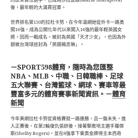
後，最年輕的大滿貫冠軍。
世界排名第150的拉杜卡努，在今年溫網她從外卡一路勇
闖16強，成為公開化年代以來闖入16強的最年輕英國女
將，因而一戰成名，被封為英國「天才少女」，也因為外
貌被台灣球迷封為「英國楊丞琳」。
－SPORT598體育，隨時為您匯整
NBA、MLB、中職、日韓職棒、足球
五大聯賽、台灣籃球、網球、賽車等最
豐富多元的體育賽事新聞資訊。－
體育
新聞
今年美網拉杜卡努從資格賽就一路連勝，且一盤未失，進
入正賽後，在第2輪復仇張帥後，接著擊敗地主選手羅傑
斯(Shelby Rogers)，並在8強拿下東奧金牌得主本西奇