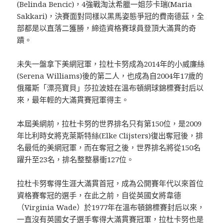
(Belinda Bencic)，4強戰淘汰希臘一姐莎卡瑞(Maria
Sakkari)，決賽面對同樣以黑馬姿態爭冠的費南德茲，全
部都是以直落二獲勝，締造資格賽球員登頂大滿貫的奇
蹟。
未失一盤拿下美網冠軍，拉杜卡努成為2014年的小威廉絲
(Serena Williams)後的第二人，也成為自2004年17歲的
俄羅斯「漂亮寶貝」莎拉波娃在溫布頓網球錦標賽封后以
來，最年輕的大滿貫賽冠軍得主。
本屆美網前，拉杜卡努的世界排名只有第150位，是2009
年比利時女將克萊斯特絲(Elke Clijsters)復出奪冠後，排
名最低的美網冠軍，而在奪冠之後，世界排名將從150名
躍升至23名，排名整整暴衝127位。
拉杜卡努奪得生涯大滿貫首冠，成為公開賽年代以來首位
資格賽奪冠的選手，在此之前，自從英國女將韋德
（Virginia Wade）於1977年在溫布頓錦標賽封后以來，
一直沒有英國女子選手奪得大滿貫賽冠軍，拉杜卡努也是