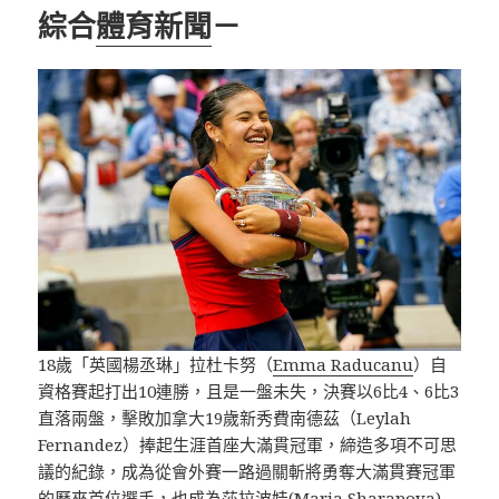
綜合
體育新聞
－
18歲「英國楊丞琳」拉杜卡努（
Emma Raducanu
）自
資格賽起打出10連勝，且是一盤未失，決賽以6比4、6比3
直落兩盤，擊敗加拿大19歲新秀費南德茲（Leylah
Fernandez）捧起生涯首座大滿貫冠軍，締造多項不可思
議的紀錄，成為從會外賽一路過關斬將勇奪大滿貫賽冠軍
的歷來首位選手，也成為莎拉波娃(Maria Sharapova)