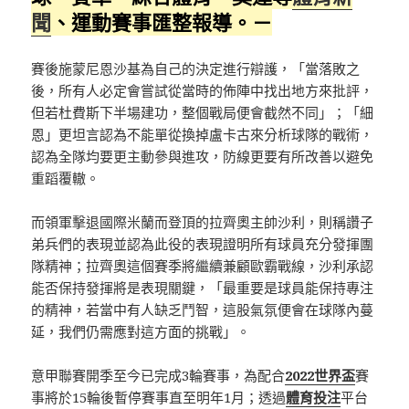
聞
、運動賽事匯整報導。－
賽後施蒙尼恩沙基為自己的決定進行辯護，「當落敗之
後，所有人必定會嘗試從當時的佈陣中找出地方來批評，
但若杜費斯下半場建功，整個戰局便會截然不同」；「細
恩」更坦言認為不能單從換掉盧卡古來分析球隊的戰術，
認為全隊均要更主動參與進攻，防線更要有所改善以避免
重蹈覆轍。
而領軍擊退國際米蘭而登頂的拉齊奧主帥沙利，則稱讚子
弟兵們的表現並認為此役的表現證明所有球員充分發揮團
隊精神；拉齊奧這個賽季將繼續兼顧歐霸戰線，沙利承認
能否保持發揮將是表現關鍵，「最重要是球員能保持專注
的精神，若當中有人缺乏鬥智，這股氣氛便會在球隊內蔓
延，我們仍需應對這方面的挑戰」。
意甲聯賽開季至今已完成3輪賽事，為配合
2022世界盃
賽
事將於15輪後暫停賽事直至明年1月；透過
體育投注
平台