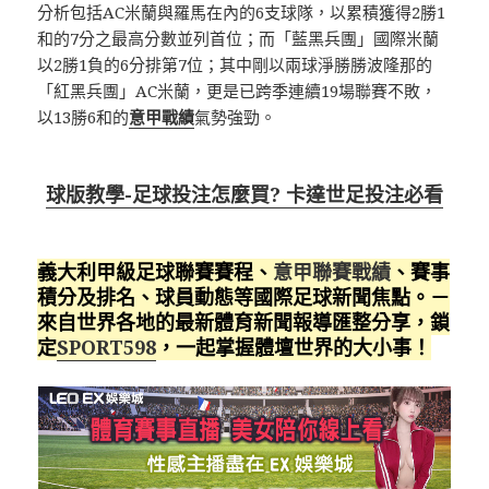
分析包括AC米蘭與羅馬在內的6支球隊，以累積獲得2勝1
和的7分之最高分數並列首位；而「藍黑兵團」國際米蘭
以2勝1負的6分排第7位；其中剛以兩球淨勝勝波隆那的
「紅黑兵團」AC米蘭，更是已跨季連續19場聯賽不敗，
以13勝6和的
意甲戰績
氣勢強勁。
球版教學-足球投注怎麼買? 卡達世足投注必看
義大利甲級足球聯賽賽程、
意甲聯賽戰績
、賽事
積分及排名、球員動態等國際足球新聞焦點。－
來自世界各地的最新體育新聞報導匯整分享，鎖
定
SPORT598
，一起掌握體壇世界的大小事！