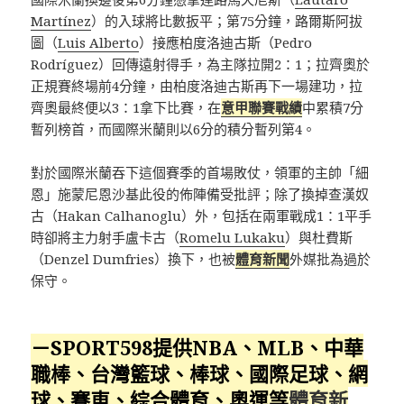
Martínez
）的入球將比數扳平；第75分鐘，路爾斯阿拔
圖（
Luis Alberto
）接應柏度洛迪古斯（Pedro
Rodríguez）回傳遠射得手，為主隊拉開2：1；拉齊奧於
正規賽終場前4分鐘，由柏度洛迪古斯再下一場建功，拉
齊奧最終便以3：1拿下比賽，在
意甲聯賽戰績
中累積7分
暫列榜首，而國際米蘭則以6分的積分暫列第4。
對於國際米蘭吞下這個賽季的首場敗仗，領軍的主帥「細
恩」施蒙尼恩沙基此役的佈陣備受批評；除了換掉查漢奴
古（Hakan Calhanoglu）外，包括在兩軍戰成1：1平手
時卻將主力射手盧卡古（
Romelu Lukaku
）與杜費斯
（Denzel Dumfries）換下，也被
體育新聞
外媒批為過於
保守。
－SPORT598提供NBA、MLB、中華
職棒、台灣籃球、棒球、國際足球、網
球、賽車、綜合體育、奧運等
體育新