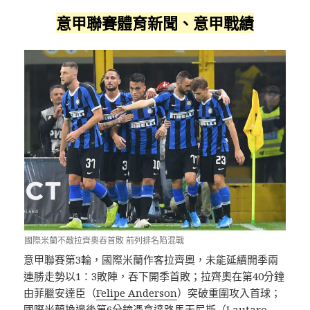
意甲聯賽體育新聞、意甲戰績
國際米蘭不敵拉齊奧吞首敗 前列排名陷混戰
意甲聯賽第3輪，國際米蘭作客拉齊奧，未能延續開季兩
連勝走勢以1：3敗陣，吞下開季首敗；拉齊奧在第40分鐘
由菲臘安達臣（
Felipe Anderson
）突破重圍攻入首球；
國際米蘭換邊後第6分鐘憑拿達路馬天尼斯（
Lautaro