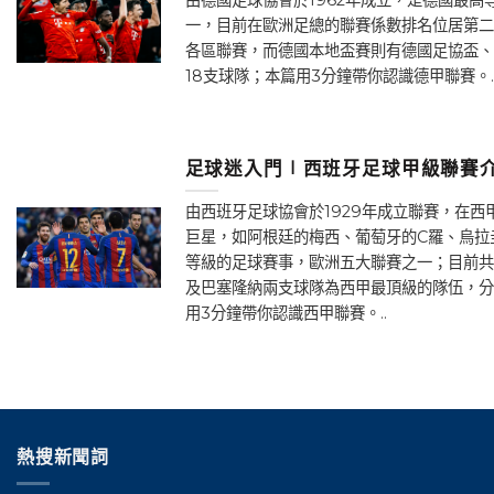
一，目前在歐洲足總的聯賽係數排名位居第二
各區聯賽，而德國本地盃賽則有德國足協盃、
18支球隊；本篇用3分鐘帶你認識德甲聯賽。.
足球迷入門∣西班牙足球甲級聯賽介
由西班牙足球協會於1929年成立聯賽，在
巨星，如阿根廷的梅西、葡萄牙的C羅、烏拉
等級的足球賽事，歐洲五大聯賽之一；目前共
及巴塞隆納兩支球隊為西甲最頂級的隊伍，分
用3分鐘帶你認識西甲聯賽。..
熱搜新聞詞