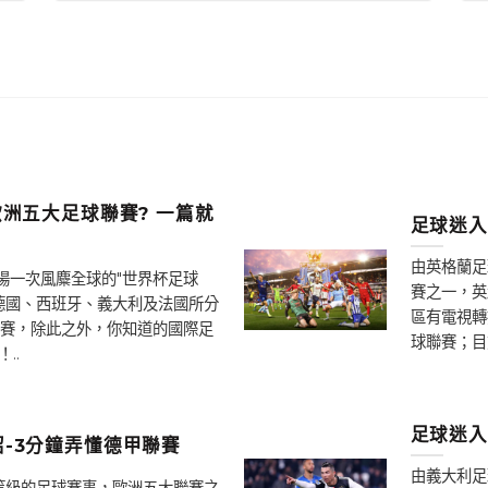
洲五大足球聯賽? 一篇就
足球迷入
由英格蘭足
場一次風麋全球的"世界杯足球
賽之一，英
德國、西班牙、義大利及法國所分
區有電視轉
賽，除此之外，你知道的國際足
球聯賽；目
..
足球迷入
-3分鐘弄懂德甲聯賽
由義大利足
高等級的足球賽事，歐洲五大聯賽之