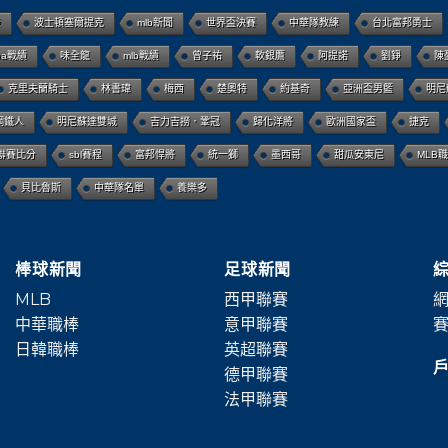
謙
波士頓塞爾提克
mlb新聞
世界盃決賽
中華隊教練
台北富邦勇士
ba戰績
味全龍
mlb戰績
曾子祐
軟銀鷹
阿提諾
劉錚
陳
克里夫蘭騎士
林書瑋
梅西
楚奧特
約基奇
亞洲盃男籃
明尼
鋼鐵人
明尼蘇達雙城
吉力吉撈．鞏冠
歸化洋將
歐洲國家盃
捷克
聯賽比分
sbl賽程
富邦悍將
統一獅
墨西哥
甜瓜安東尼
MLB
貝比魯斯
中華隊名單
養樂多
棒球新聞
足球新聞
MLB
西甲聯賽
網
中華職棒
意甲聯賽
賽
日韓職棒
英超聯賽
德甲聯賽
法甲聯賽