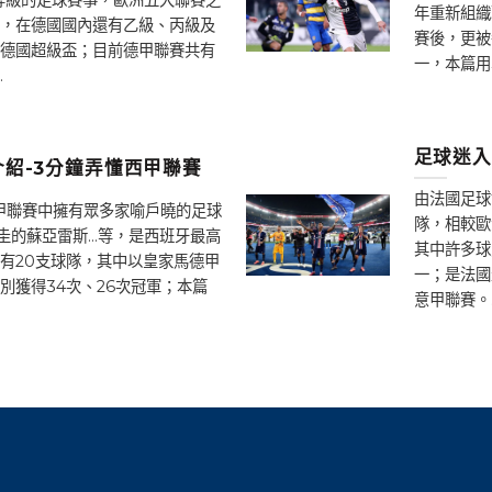
年重新組織
，在德國國內還有乙級、丙級及
賽後，更被
德國超級盃；目前德甲聯賽共有
一，本篇用
.
足球迷入
紹-3分鐘弄懂西甲聯賽
由法國足球
西甲聯賽中擁有眾多家喻戶曉的足球
隊，相較歐
圭的蘇亞雷斯…等，是西班牙最高
其中許多球
有20支球隊，其中以皇家馬德甲
一；是法國
別獲得34次、26次冠軍；本篇
意甲聯賽。.