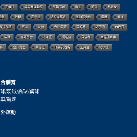
字母哥
奧克蘭運動家
萊斯特城
瑞士
韓職
林書豪
盈駿
波蘭
霍華德
紐約大都會
芝加哥小熊
魔獸
澳洲
蘇達灰狼
張奕
灰狼
台灣男籃
歐錦賽
姆巴佩
西武獅
中職
富邦勇士
宋家豪
柯瑞亞
貝佛利
西雅圖水手
職棒
金州勇士
吳念庭
印第安溜馬
王貞治
哈孝遠
綜合體育
球/羽球/高球/桌球
車/競速
戶外運動