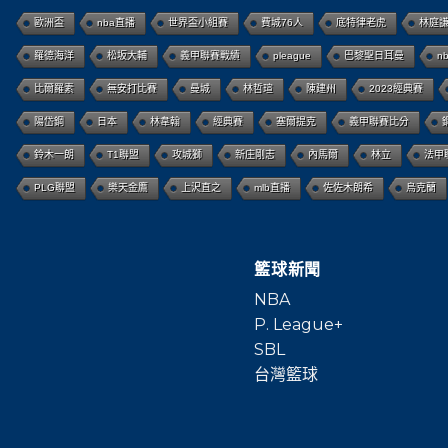
歐洲盃
nba直播
世界盃小組賽
費城76人
底特律老虎
林庭
羅德海洋
松坂大輔
義甲聯賽戰績
pleague
巴黎聖日耳曼
n
比爾羅素
無安打比賽
曼城
林哲瑄
陳建州
2023經典賽
陽岱鋼
日本
林韋翰
經典賽
塞爾提克
義甲聯賽比分
鈴木一朗
T1聯盟
攻城獅
新庄剛志
內馬爾
林立
法甲
PLG聯盟
樂天金鷹
上沢直之
mlb直播
佐佐木朗希
烏克蘭
籃球新聞
NBA
P. League+
SBL
台灣籃球