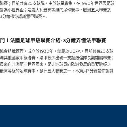
聯賽；目前共有20支球隊，由於球星雲集，在1990年世界盃足球
譽為小世界盃；是義大利最高等級的足球賽事，歐洲五大聯賽之
3分鐘帶你認識意甲聯賽。..
門∣法國足球甲級聯賽介紹-3分鐘弄懂法甲聯賽
協會組織管理，成立於1930年，隸屬於UEFA，目前共有20支球
洲其他國家甲級聯賽，法甲較少出現一支超級強隊長期雄霸聯賽；
員來自非洲第三世界國家，是非洲球員向歐洲發展的重要跳板之
最高等級的足球賽事，歐洲五大聯賽之一，本篇用3分鐘帶你認識
.