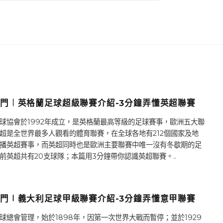
門︱英格蘭足球超級聯賽介紹-3分鐘弄懂英超聯賽
球協會於1992年成立，是英格蘭最高等級的足球賽事，歐洲五大聯
超是全世界最多人觀看的體育聯賽，在全球各地有212個國家及地
播英超賽事，而英超同時也是歐洲主要聯賽中唯一沒有冬歇期的足
前英超共有20支球隊；本篇用3分鐘帶你認識英超聯賽。..
門∣義大利足球甲級聯賽介紹-3分鐘弄懂意甲聯賽
球總會管理，始於1898年，因第一次世界大戰而暫停；並於1929