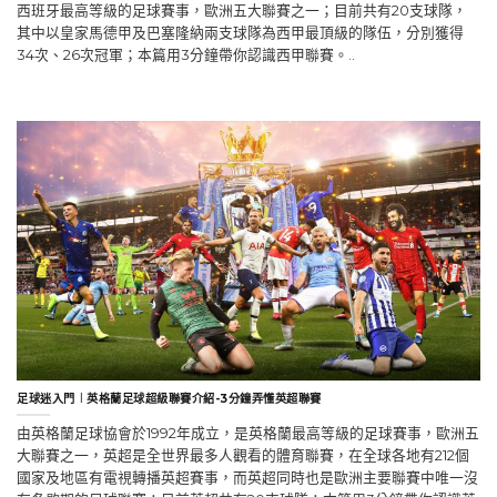
西班牙最高等級的足球賽事，歐洲五大聯賽之一；目前共有20支球隊，
其中以皇家馬德甲及巴塞隆納兩支球隊為西甲最頂級的隊伍，分別獲得
34次、26次冠軍；本篇用3分鐘帶你認識西甲聯賽。..
足球迷入門︱英格蘭足球超級聯賽介紹-3分鐘弄懂英超聯賽
由英格蘭足球協會於1992年成立，是英格蘭最高等級的足球賽事，歐洲五
大聯賽之一，英超是全世界最多人觀看的體育聯賽，在全球各地有212個
國家及地區有電視轉播英超賽事，而英超同時也是歐洲主要聯賽中唯一沒