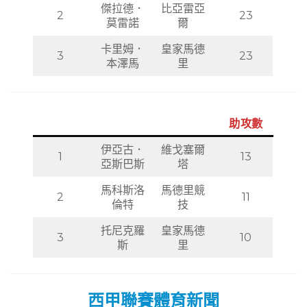
傑拉德．
比亞雷亞
2
23
莫雷諾
爾
卡里姆．
皇家馬德
3
23
本澤馬
里
助攻數
伊亞古．
維戈塞爾
1
13
亞斯巴斯
塔
馬科斯洛
馬德里競
2
11
倫特
技
托尼克羅
皇家馬德
3
10
斯
里