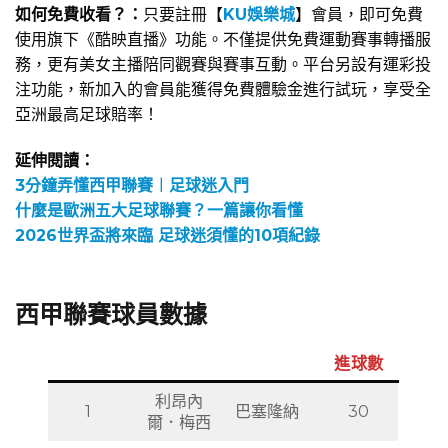
如何免費收看？：
只要註冊【
KU娛樂城
】會員，即可免費
使用旗下《酷映直播》功能。不僅提供免費運動賽事轉播服
務，更有美女主播陪同觀賽與賽事互動。平台另設有運彩投
注功能，新加入的會員能獲得免費體驗金進行試玩，享受全
亞洲最高足球賠率！
延伸閱讀：
3分鐘弄懂西甲聯賽︱足球迷入門
什麼是歐洲五大足球聯賽？一篇讓你看懂
2026世界盃將來臨 足球迷須懂的10項紀錄
西甲聯賽球員數據
進球數
利昂內
1
巴塞隆納
30
爾．梅西