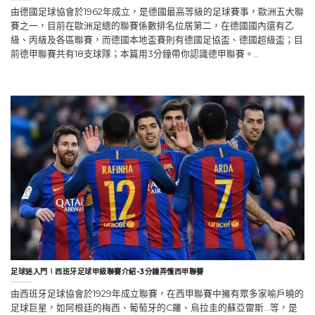
由德國足球協會於1962年成立，是德國最高等級的足球賽事，歐洲五大聯
賽之一，目前在歐洲足總的聯賽係數排名位居第二，在德國國內還有乙
級、丙級及各區聯賽，而德國本地盃賽則有德國足協盃、德國超級盃；目
前德甲聯賽共有18支球隊；本篇用3分鐘帶你認識德甲聯賽。..
足球迷入門∣西班牙足球甲級聯賽介紹-3分鐘弄懂西甲聯賽
由西班牙足球協會於1929年成立聯賽，在西甲聯賽中擁有眾多家喻戶曉的
足球巨星，如阿根廷的梅西、葡萄牙的C羅、烏拉圭的蘇亞雷斯…等，是