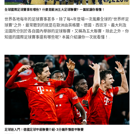
全球國際足球賽事有哪些? 什麼是歐洲五大足球聯賽? 一篇就讓你看懂！
世界各地每年的足球賽事甚多，除了每4年登場一次風麋全球的"世界杯足
球賽"之外，最常聽到的就是在歐洲由英格蘭、德國、西班牙、義大利及
法國所分別於各自國內舉辦的足球聯賽，又稱為五大聯賽，除此之外，你
知道的國際足球賽事還有哪些呢? 本篇介紹讓你一次就看懂！..
足球迷入門∣德國足球甲級聯賽介紹-3分鐘弄懂德甲聯賽