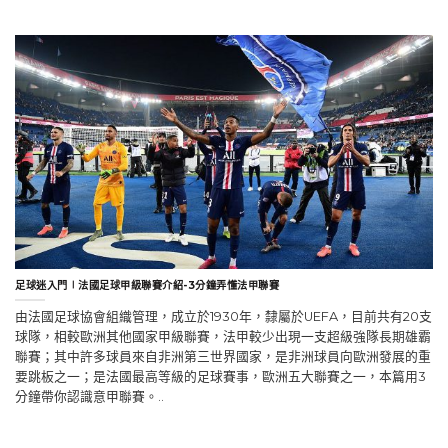
足球迷入門∣法國足球甲級聯賽介紹-3分鐘弄懂法甲聯賽
由法國足球協會組織管理，成立於1930年，隸屬於UEFA，目前共有20支
球隊，相較歐洲其他國家甲級聯賽，法甲較少出現一支超級強隊長期雄霸
聯賽；其中許多球員來自非洲第三世界國家，是非洲球員向歐洲發展的重
要跳板之一；是法國最高等級的足球賽事，歐洲五大聯賽之一，本篇用3
分鐘帶你認識意甲聯賽。..