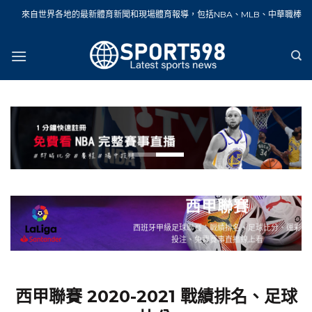
Skip
界各地的最新體育新聞和現場體育報導，包括NBA、MLB、中華職棒、籃球、網球、
to
content
西甲聯賽
西班牙甲級足球聯賽：戰績排名、足球比分、運彩
投注、免費賽事直播線上看
西甲聯賽 2020-2021 戰績排名、足球