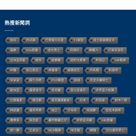
熱搜新聞詞
張奕
西武獅
巴黎聖日耳曼
T1聯盟
波士頓塞爾提克
魔獸
nba直播
金州勇士
貝佛利
鋼鐵人
印第安溜馬
亞洲盃男籃
梅西
歐錦賽
紐約大都會
柯瑞亞
mlb戰績
中職
新庄剛志
林書瑋
塞爾提克
內馬爾
約基奇
宋家豪
歸化洋將
PLG聯盟
曼城
克里夫蘭騎士
歐洲盃
羅德海洋
烏克蘭
甜瓜安東尼
世界盃小組賽
比爾羅素
陽岱鋼
奧克蘭運動家
日本
阿提諾
鈴木一朗
林庭謙
富邦悍將
瑞士
字母哥
攻城獅
佐佐木朗希
養樂多
吳念庭
義甲聯賽比分
世界盃決賽
mlb直播
統一獅
王貞治
MLB職棒
味全龍
韓職
台北富邦勇士