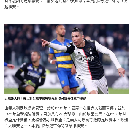
有冬歇期的足球聯賽；目前英超共有20支球隊；本篇用3分鐘帶你認識英
超聯賽。..
足球迷入門∣義大利足球甲級聯賽介紹-3分鐘弄懂意甲聯賽
由義大利足球總會管理，始於1898年，因第一次世界大戰而暫停；並於
1929年重新組織聯賽；目前共有20支球隊，由於球星雲集，在1990年世
界盃足球賽後，更被譽為小世界盃；是義大利最高等級的足球賽事，歐洲
五大聯賽之一，本篇用3分鐘帶你認識意甲聯賽。..