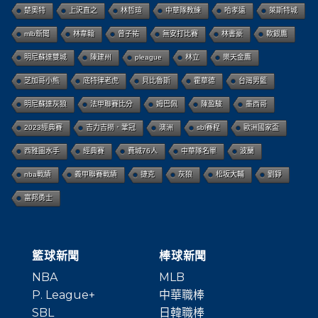
楚奧特
上沢直之
林哲瑄
中華隊教練
哈孝遠
萊斯特城
mlb新聞
林韋翰
曾子祐
無安打比賽
林書豪
軟銀鷹
明尼蘇達雙城
陳建州
pleague
林立
樂天金鷹
芝加哥小熊
底特律老虎
貝比魯斯
霍華德
台灣男籃
明尼蘇達灰狼
法甲聯賽比分
姆巴佩
陳盈駿
墨西哥
2023經典賽
吉力吉撈．鞏冠
澳洲
sbl賽程
歐洲國家盃
西雅圖水手
經典賽
費城76人
中華隊名單
波蘭
nba戰績
義甲聯賽戰績
捷克
灰狼
松坂大輔
劉錚
富邦勇士
籃球新聞
棒球新聞
NBA
MLB
P. League+
中華職棒