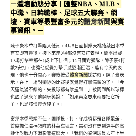
－體壇動態分享︱匯整NBA、MLB、
中職、日韓職棒、足球五大聯賽、網
壇、賽車等最豐富多元的
體育新聞
與賽
事資訊。－
陳子豪本季打擊陷入低潮，4月5日面對樂天桃猿敲出本季
首安即首轟後，接下來連3場都沒有安打表現，開季出賽
17場打擊率都在1成上下徘徊；11日面對獅隊，陳子豪4打
數2安打，也讓他感覺打擊手感逐漸回溫，能有今天的表
現，他也十分開心，賽後接受
體育新聞
採訪時，陳子豪表
示，在上一場對獅隊的比賽後就覺得打擊滿順的了，「今
天運氣滿不錯的，失投球都有掌握到。」被問到所以球棒
也醒了過來？他開玩笑說：「如果再沒想來就要把它折
了，也是該慢慢恢復了。」
富邦本季戰績不佳，團隊投、打、守成績都是各隊最差，
首度擔任職棒領隊的林華韋坦言，當初沒有想到選手的高
齡化對戰力下滑影響這麼大，「我們的資深球員去年上半