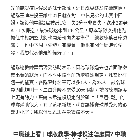
先前飽受疫情侵襲的味全龍隊，近日成員終於陸續歸隊，
龍隊王牌左投王維中21日就在對上中信兄弟的比賽中回
歸，該役他中繼2局被敲1安，失2分皆非責失，送出2張老
K、1次保送，最快球速來到146公里，原本球隊安排他先
擔任牛棚調整狀態也開始朝向先發準備，總教練葉君璋透
露：「維中下周（先發）有機會，他也有問什麼時候先
發，我想代表他是準備好了。」
龍隊總教練葉君璋受訪時表示，因為球隊過去也曾面臨密
集出賽的狀況，而本季中職季前新增特殊規定，凡安排在
週一的補賽，各隊登錄名單可以多1人、為28人，該名球
員因此規則一、二軍升降不需受10天限制，讓教練團調度
上更有餘力，葉總表示這項規定對於碰上「單週6戰」的
球隊幫助很大，有了這項新規，就會讓補賽球隊受到的影
響更小了；所以他認為現在影響還不大。
中職線上看
︱
球版教學-棒球投注怎麼買? 中職