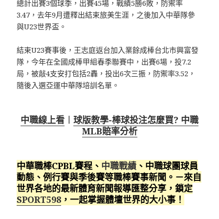
總計出賽3個球季，出賽45場，戰績5勝6敗，防禦率
3.47，去年9月遭釋出結束旅美生涯，之後加入中華隊參
與U23世界盃。
結束U23賽事後，王志庭返台加入業餘成棒台北市興富發
隊，今年在全國成棒甲組春季聯賽中，出賽6場，投7.2
局，被敲4支安打包括2轟，投出6次三振，防禦率3.52，
隨後入選亞運中華隊培訓名單。
中職線上看
︱
球版教學-棒球投注怎麼買? 中職
MLB賠率分析
中華職棒CPBL賽程、
中職戰績
、中職球團球員
動態、例行賽與季後賽等職棒賽事新聞。－來自
世界各地的最新體育新聞報導匯整分享，鎖定
SPORT598
，一起掌握體壇世界的大小事！