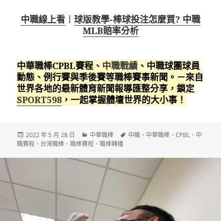
中職線上看
︱
球版教學-棒球投注怎麼買? 中職
MLB賠率分析
中華職棒CPBL賽程、
中職戰績
、中職球團球員
動態、例行賽與季後賽等職棒賽事新聞。－來自
世界各地的最新體育新聞報導匯整分享，鎖定
SPORT598
，一起掌握體壇世界的大小事！
發
分
標
2022 年 5 月 28 日
中華職棒
中職
、
中華職棒
、
CPBL
、
中
佈
類
籤
職賽程
、
台灣職棒
、
職棒賽程
、
職棒轉播
日
期: