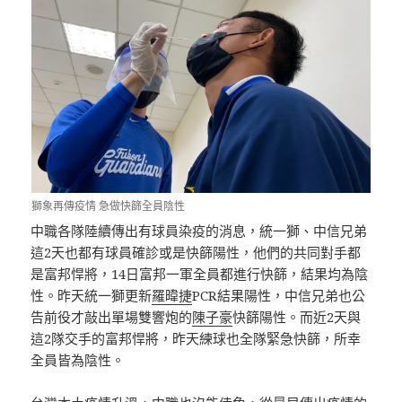
獅象再傳疫情 急做快篩全員陰性
中職各隊陸續傳出有球員染疫的消息，統一獅、中信兄弟
這2天也都有球員確診或是快篩陽性，他們的共同對手都
是富邦悍將，14日富邦一軍全員都進行快篩，結果均為陰
性。昨天統一獅更新
羅暐捷
PCR結果陽性，中信兄弟也公
告前役才敲出單場雙響炮的
陳子豪
快篩陽性。而近2天與
這2隊交手的富邦悍將，昨天練球也全隊緊急快篩，所幸
全員皆為陰性。