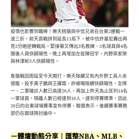
疫情也影響到職棒！樂天桃猿與中信兄弟在台東2連戰一
波三折，前天首戰拼到延長11局下，被中信許基宏轟出再
見2分砲逆轉戰局，緊接著又傳出3名教練、5名球員與4名
隨後人員快篩陽性，晚上再增加左投陳冠宇，內野梁家榮
與林澤彬3人快篩陽性。
象猿戰因雨延至今天開打，樂天陸續又有內外野工具人余
德龍，投手黃子鵬與王躍霖、許峻暘陸續快篩陽性，全隊
一、二軍確診人數已高達26人，再加上昨天為止匡列14名
一軍球員，隔離人數已經達到16人，達到停賽標準，因此
26日的台東球場賽事宣布停賽，聯盟表示，後續賽事賽務
部仍在跟球隊討論中。
－體壇動態分享︱匯整NBA、MLB、