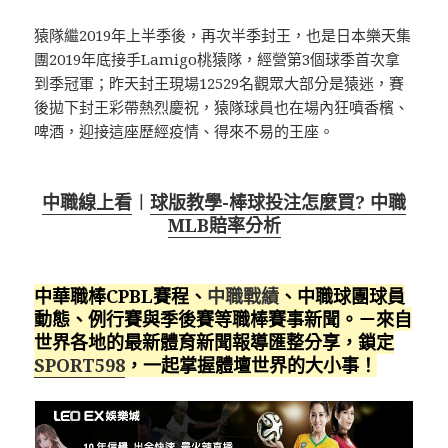
猿隊繼2019年上半季後，再次半季封王，也是日本樂天集
團2019年底接手Lamigo桃猿隊，經營第3個球季首次拿
到季冠軍；昨天封王現場12529名觀眾大部分是猿迷，賽
後拋下封王彩帶熱烈慶祝，猿隊球員也在場內狂噴香檳、
啤酒，迎接這座歷經疫情、得來不易的王座。
中職線上看
︱
球版教學-棒球投注怎麼買? 中職
MLB賠率分析
中華職棒CPBL賽程、
中職戰績
、中職球團球員
動態、例行賽與季後賽等職棒賽事新聞。－來自
世界各地的最新體育新聞報導匯整分享，鎖定
SPORT598
，一起掌握體壇世界的大小事！