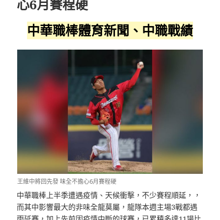
心6月賽程硬
中華職棒體育新聞、中職戰績
王維中將回先發 味全不擔心6月賽程硬
中華職棒上半季遭遇疫情、天候衝擊，不少賽程順延，，
而其中影響最大的非味全龍莫屬，龍隊本週主場3戰都遇
雨延賽，加上先前因疫情中斷的球賽，已累積多達11場比