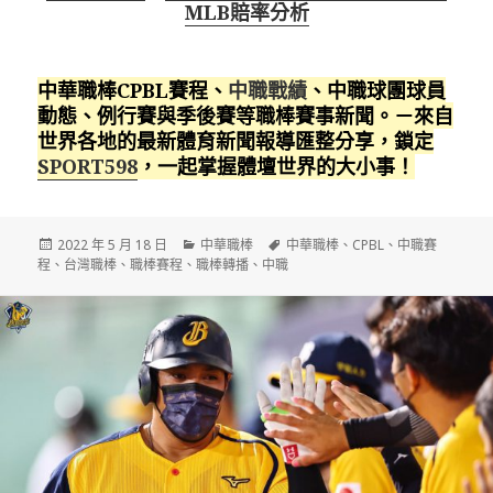
MLB賠率分析
中華職棒CPBL賽程、
中職戰績
、中職球團球員
動態、例行賽與季後賽等職棒賽事新聞。－來自
世界各地的最新體育新聞報導匯整分享，鎖定
SPORT598
，一起掌握體壇世界的大小事！
發
分
標
2022 年 5 月 18 日
中華職棒
中華職棒
、
CPBL
、
中職賽
佈
類
籤
程
、
台灣職棒
、
職棒賽程
、
職棒轉播
、
中職
日
期: