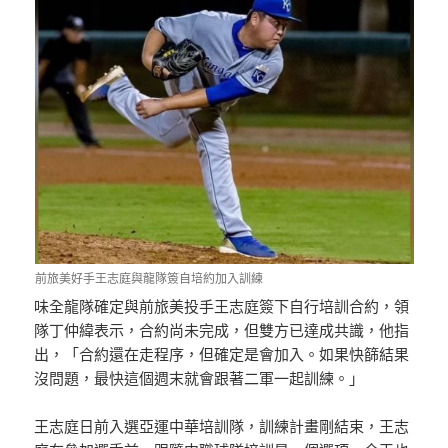
前旅美好手王志庭與龍隊簽自培約加入訓練
味全龍隊確定與前旅美投手王志庭簽下自行培訓合約，領
隊丁仲緯表示，合約尚未完成，但雙方已達成共識，他指
出，「合約還在走程序，但確定是會加入。如果快篩結果
沒問題，最快這個週末就會跟著二軍一起訓練。」
王志庭日前入選亞運中華培訓隊，訓練計畫剛結束，王志