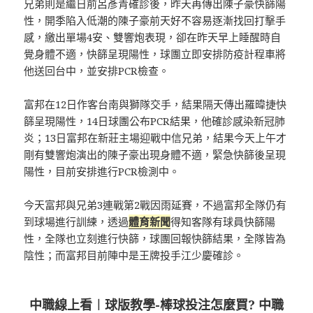
兄弟則是繼日前呂彥青確診後，昨天再傳出陳子豪快篩陽
性，開季陷入低潮的陳子豪前天好不容易逐漸找回打擊手
感，繳出單場4安、雙響炮表現，卻在昨天早上睡醒時自
覺身體不適，快篩呈現陽性，球團立即安排防疫計程車將
他送回台中，並安排PCR檢查。
富邦在12日作客台南與獅隊交手，結果隔天傳出羅暐捷快
篩呈現陽性，14日球團公布PCR結果，他確診感染新冠肺
炎；13日富邦在新莊主場迎戰中信兄弟，結果今天上午才
剛有雙響炮演出的陳子豪出現身體不適，緊急快篩後呈現
陽性，目前安排進行PCR檢測中。
今天富邦與兄弟3連戰第2戰因雨延賽，不過富邦全隊仍有
到球場進行訓練，透過
體育新聞
得知客隊有球員快篩陽
性，全隊也立刻進行快篩，球團回報快篩結果，全隊皆為
陰性；而富邦目前陣中是王牌投手江少慶確診。
中職線上看
︱
球版教學-棒球投注怎麼買? 中職