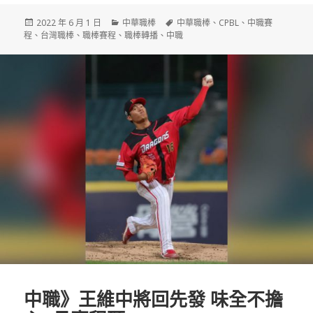
發
分
標
2022 年 6 月 1 日
中華職棒
中華職棒
、
CPBL
、
中職賽
佈
類
籤
程
、
台灣職棒
、
職棒賽程
、
職棒轉播
、
中職
日
期:
中職》王維中將回先發 味全不擔