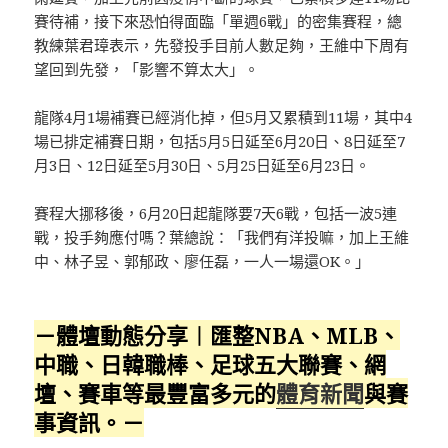
賽待補，接下來恐怕得面臨「單週6戰」的密集賽程，總
教練葉君璋表示，先發投手目前人數足夠，王維中下周有
望回到先發，「影響不算太大」。
龍隊4月1場補賽已經消化掉，但5月又累積到11場，其中4
場已排定補賽日期，包括5月5日延至6月20日、8日延至7
月3日、12日延至5月30日、5月25日延至6月23日。
賽程大挪移後，6月20日起龍隊要7天6戰，包括一波5連
戰，投手夠應付嗎？葉總說：「我們有洋投嘛，加上王維
中、林子昱、郭郁政、廖任磊，一人一場還OK。」
－體壇動態分享︱匯整NBA、MLB、
中職、日韓職棒、足球五大聯賽、網
壇、賽車等最豐富多元的
體育新聞
與賽
事資訊。－