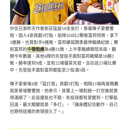
中信兄弟昨天作客新莊猛敲18支安打，靠著陳子豪雙響
炮，個人4安貢獻3打點，助隊以8比2擊敗富邦悍將，拿下
2連勝，也賞對手6連敗，富邦續寫開季最慘戰績紀錄；賽
前富邦的
中職戰績
為4勝21敗，上半季戰績敬陪末座，翻
開今年數據，其他4隊的先發投手面對富邦戰積是18勝2
敗，勝率達到9成，並有22場優質先發，且在這25場比賽
中，先發投手面對富邦都能至少投滿5局。
陳子豪單場4安「猛打賞」貢獻3打點，相隔15場再度開轟
就是單場雙響炮，他表示，其實上一場對統一打完後就覺
得滿順了，此役運氣也不錯，失投球都有掌握到，打擊能
回溫，最大關鍵就是「多打」，「讓身體記住動作，自己
也期待這樣的表現很久了。」