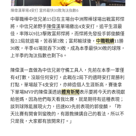
陳偉漢單場4安打 富邦最快30敗淘汰指數6
中華職棒中信兄弟15日在主場台中洲際棒球場出戰富邦悍
將，中信兄弟野手
陳偉漢
單場繳出4支安打，追平生涯最
佳，率隊以9比3擊敗富邦悍將，而悍將先發投手郭俊麟僅
投2.2局就退場，苦吞第2敗；富邦輸球後，
中職戰績
11勝
30敗，半季41場就吞下30敗，成為本季最快30敗的球隊，
上半季的淘汰指數也剩下6。
陳偉漢一直做為中信兄弟守備工具人，先前在本季一軍僅
有4打數，沒敲任何安打，此戰在2局下的適時安打是勝利
打點，單場敲下4支安打，亦締造個人生涯新高，賽後拿
下單場MVP的陳偉漢透過
體育新聞
表示要將今天的表現獻
給爸媽，因為他們每天看我比賽，就是期待有這種表現；
談到球隊能展現火力，迅速KO先前表現的郭俊麟，「昨
天比賽有開會到蠻晚的，有跟教練講自己的看法，所以不
只是我，大家都有放開來打。」