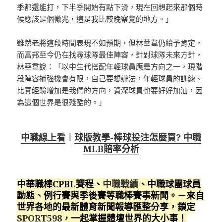
季都還能打，下半季開始有點下滑，現在回想起來那個時
候應該是個徵兆，這是我比較晚察覺的地方。」
雖然老將這段時間表現不如預期，但林華韋仍給予肯定，
而富邦至今仍在找尋球隊最佳陣容，針對球隊未來方針，
林華韋說：「以中生代搭配年輕球員應是方向之一，現階
段陣容補強機會有限，自己要想辦法，年輕球員的訓練、
比賽經驗增加是我們的方向，資深球員也要好好加油，因
為這個世界是很殘酷的。」
中職線上看
︱
球版教學-棒球投注怎麼買? 中職
MLB賠率分析
中華職棒CPBL賽程、
中職戰績
、中職球團球員
動態、例行賽與季後賽等職棒賽事新聞。－來自
世界各地的最新體育新聞報導匯整分享，鎖定
SPORT598
，一起掌握體壇世界的大小事！