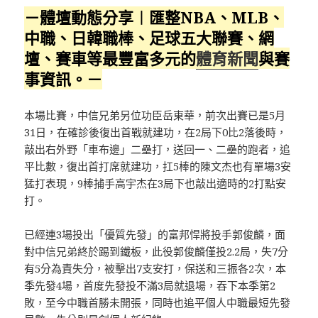
－體壇動態分享︱匯整NBA、MLB、
中職、日韓職棒、足球五大聯賽、網
壇、賽車等最豐富多元的
體育新聞
與賽
事資訊。－
本場比賽，中信兄弟另位功臣岳東華，前次出賽已是5月
31日，在確診後復出首戰就建功，在2局下0比2落後時，
敲出右外野「車布邊」二壘打，送回一、二壘的跑者，追
平比數，復出首打席就建功，扛5棒的陳文杰也有單場3安
猛打表現，9棒捕手高宇杰在3局下也敲出適時的2打點安
打。
已經連3場投出「優質先發」的富邦悍將投手郭俊麟，面
對中信兄弟終於踢到鐵板，此役郭俊麟僅投2.2局，失7分
有5分為責失分，被擊出7支安打，保送和三振各2次，本
季先發4場，首度先發投不滿3局就退場，吞下本季第2
敗，至今中職首勝未開張，同時也追平個人中職最短先發