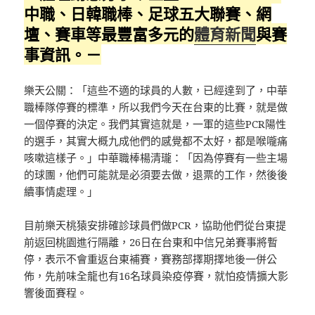
中職、日韓職棒、足球五大聯賽、網
壇、賽車等最豐富多元的
體育新聞
與賽
事資訊。－
樂天公關：「這些不適的球員的人數，已經達到了，中華
職棒隊停賽的標準，所以我們今天在台東的比賽，就是做
一個停賽的決定。我們其實這就是，一軍的這些PCR陽性
的選手，其實大概九成他們的感覺都不太好，都是喉嚨痛
咳嗽這樣子。」中華職棒楊清瓏：「因為停賽有一些主場
的球團，他們可能就是必須要去做，退票的工作，然後後
續事情處理。」
目前樂天桃猿安排確診球員們做PCR，協助他們從台東提
前返回桃園進行隔離，26日在台東和中信兄弟賽事將暫
停，表示不會重返台東補賽，賽務部擇期擇地後一併公
佈，先前味全龍也有16名球員染疫停賽，就怕疫情擴大影
響後面賽程。