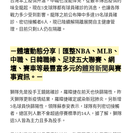
台灣本土疫情升溫，中職也沒能倖免，從最早傳出疫情的
味全龍起，現在5支球隊都有球員確診的消息，也讓各隊
戰力多少受到影響。龍隊之前公布陣中多達19名球員確
診、密切接觸者6人，現已陸續解隔離展開自主健康管
理，目前只剩1人仍在隔離。
－體壇動態分享︱匯整NBA、MLB、
中職、日韓職棒、足球五大聯賽、網
壇、賽車等最豐富多元的
體育新聞
與賽
事資訊。－
獅隊先是投手王鏡銘確診，羅暐捷在前天也快篩陽性，昨
天獅隊更新疫情結果，羅暐捷確定感染新冠肺炎，另新增
5名球員快篩陽性，領隊蘇泰安表示，球隊有列密切接觸
者，總匡列人數不會超過停賽標準的14人，據了解，獅隊
這5人皆為主力且多為投手。