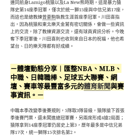
連同前身Lamigo桃猿以及La New熊時期，這是暴力猿
隊史第14座季冠軍，僅次於統一獅15座與中信兄弟17座，
而這也是總教練
曾豪駒
執教生涯首座季冠軍。川田喜指
出，因為桃猿和東北樂天金鷲有密切關係，會做一些資訊
上的交流，除了教練資源交流，還有球員資訊分析。今晚
奪下季冠軍後，川田喜則也收到來自日本的祝福，他也希
望台、日的樂天隊都有好成績。
－體壇動態分享︱匯整NBA、MLB、
中職、日韓職棒、足球五大聯賽、網
壇、賽車等最豐富多元的
體育新聞
與賽
事資訊。－
中職本季改變季後賽規則，5隊取3隊晉級，猿隊搶下首張
季後賽門票，還未闖進總冠軍賽，另兩席形成4搶2局面；
猿隊拿到14座季冠軍仍居史上第3，歷年最多是中信兄弟
隊17次，統一獅隊15次排名第2。