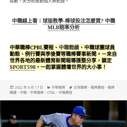
局數，失分則是創個人新紀錄。
中職線上看
︱
球版教學-棒球投注怎麼買? 中職
MLB賠率分析
中華職棒CPBL賽程、
中職戰績
、中職球團球員
動態、例行賽與季後賽等職棒賽事新聞。－來自
世界各地的最新體育新聞報導匯整分享，鎖定
SPORT598
，一起掌握體壇世界的大小事！
發
分
標
2022 年 6 月 17 日
中華職棒
台灣職棒
、
職棒賽程
、
職棒
佈
類
籤
轉播
、
中職
、
中華職棒
、
CPBL
、
中職賽程
日
期: