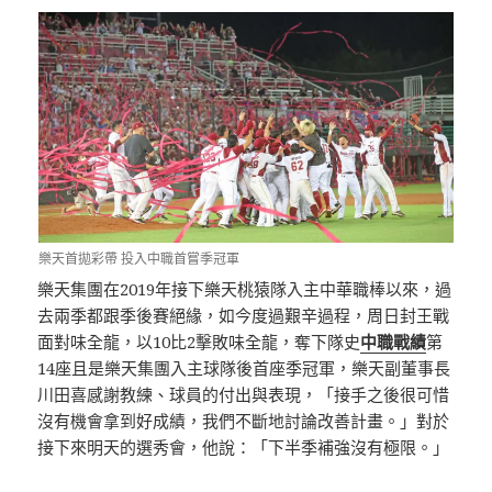
樂天首拋彩帶 投入中職首嘗季冠軍
樂天集團在2019年接下樂天桃猿隊入主中華職棒以來，過
去兩季都跟季後賽絕緣，如今度過艱辛過程，周日封王戰
面對味全龍，以10比2擊敗味全龍，奪下隊史
中職戰績
第
14座且是樂天集團入主球隊後首座季冠軍，樂天副董事長
川田喜感謝教練、球員的付出與表現，「接手之後很可惜
沒有機會拿到好成績，我們不斷地討論改善計畫。」對於
接下來明天的選秀會，他說：「下半季補強沒有極限。」