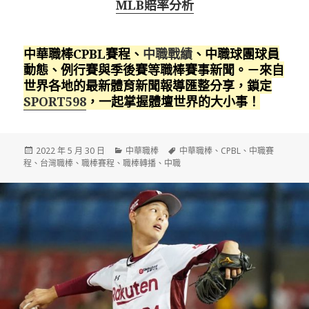
MLB賠率分析
中華職棒CPBL賽程、
中職戰績
、中職球團球員
動態、例行賽與季後賽等職棒賽事新聞。－來自
世界各地的最新體育新聞報導匯整分享，鎖定
SPORT598
，一起掌握體壇世界的大小事！
發
分
標
2022 年 5 月 30 日
中華職棒
中華職棒
、
CPBL
、
中職賽
佈
類
籤
程
、
台灣職棒
、
職棒賽程
、
職棒轉播
、
中職
日
期: