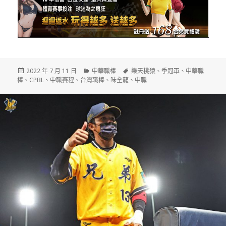
發
分
標
2022 年 7 月 11 日
中華職棒
樂天桃猿
、
季冠軍
、
中華職
佈
類
籤
棒
、
CPBL
、
中職賽程
、
台灣職棒
、
味全龍
、
中職
日
期: