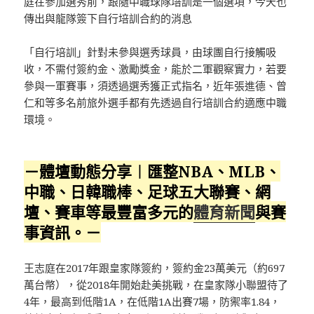
庭在參加選秀前，跟隨中職球隊培訓是一個選項，今天也
傳出與龍隊簽下自行培訓合約的消息
「自行培訓」針對未參與選秀球員，由球團自行接觸吸
收，不需付簽約金、激勵獎金，能於二軍觀察實力，若要
參與一軍賽事，須透過選秀獲正式指名，近年張進德、曾
仁和等多名前旅外選手都有先透過自行培訓合約適應中職
環境。
－體壇動態分享︱匯整NBA、MLB、
中職、日韓職棒、足球五大聯賽、網
壇、賽車等最豐富多元的
體育新聞
與賽
事資訊。－
王志庭在2017年跟皇家隊簽約，簽約金23萬美元（約697
萬台幣），從2018年開始赴美挑戰，在皇家隊小聯盟待了
4年，最高到低階1A，在低階1A出賽7場，防禦率1.84，