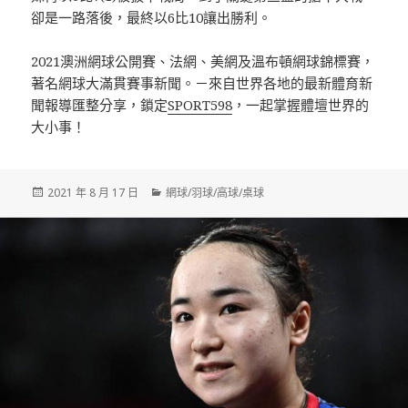
卻是一路落後，最終以6比10讓出勝利。
2021澳洲網球公開賽、法網、美網及溫布頓網球錦標賽，
著名網球大滿貫賽事新聞。－來自世界各地的最新體育新
聞報導匯整分享，鎖定
SPORT598
，一起掌握體壇世界的
大小事！
發
分
2021 年 8 月 17 日
網球/羽球/高球/桌球
佈
類
日
期: