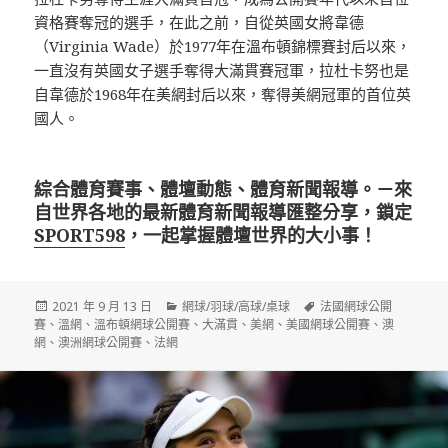
資格賽奪冠的選手，在此之前，自從英國女將韋德
（Virginia Wade）於1977年在溫布頓錦標賽封后以來，
一直沒有英國女子選手奪得大滿貫賽冠軍，拉杜卡努也是
自韋德於1968年在美網封后以來，奪得美網冠軍的首位英
國人。
綜合體育賽事、體壇動態、體育新聞報導。－來
自世界各地的最新體育新聞報導匯整分享，鎖定
SPORT598
，一起掌握體壇世界的大小事！
發
分
標
2021 年 9 月 13 日
網球/羽球/高球/桌球
法國網球公開
佈
類
籤
賽
、
溫網
、
溫布頓網球公開賽
、
大滿貫
、
美網
、
美國網球公開賽
、
澳
日
網
、
澳洲網球公開賽
、
法網
期: