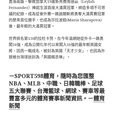
直落兩盤，擊敗加拿大19歲新秀費南德茲（Leylah
Fernandez）捧起生涯首座大滿貫冠軍，締造多項不可思
議的紀錄，成為從會外賽一路過關斬將勇奪大滿貫賽冠軍
的歷來首位選手，也成為莎拉波娃(Maria Sharapova)
後，最年輕的大滿貫冠軍。
世界排名第150的拉杜卡努，在今年溫網她從外卡一路勇
闖16強，成為公開化年代以來闖入16強的最年輕英國女
將，因而一戰成名，被封為英國「天才少女」，也因為外
貌被台灣球迷封為「英國楊丞琳」。
－SPORT598體育，隨時為您匯整
NBA、MLB、中職、日韓職棒、足球
五大聯賽、台灣籃球、網球、賽車等最
豐富多元的體育賽事新聞資訊。－
體育
新聞