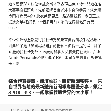
始學習網球，這位18歲女將本季表現出色，今年開始在各
大賽事嶄露頭角，先前溫網首度以外卡身份參賽，就大爆
冷門打進第4輪，此次美網更是一路過關斬將，今日正式
挺進女單4強行列，2個多月前，她的世界排名只有第
338。
不少亞洲球迷都覺得拉杜卡努笑起來像台灣歌手楊丞琳，
因此給了她「英國楊丞琳」的稱號。值得一提的是，除了
18歲的拉杜卡努外，19歲的加拿大女將費南德茲(Leylah
Annie Fernandez)也打進了4強，本屆女單賽事可說是驚
奇不斷。
綜合體育賽事、體壇動態、體育新聞報導。－來
自世界各地的最新體育新聞報導匯整分享，鎖定
SPORT598
，一起掌握體壇世界的大小事！
發
分
2021 年 9 月 10 日
網球/羽球/高球/桌球