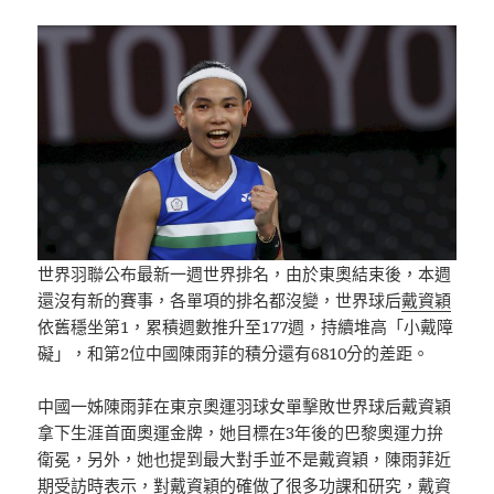
世界羽聯公布最新一週世界排名，由於東奧結束後，本週
還沒有新的賽事，各單項的排名都沒變，世界球后
戴資穎
依舊穩坐第1，累積週數推升至177週，持續堆高「小戴障
礙」，和第2位中國陳雨菲的積分還有6810分的差距。
中國一姊陳雨菲在東京奧運羽球女單擊敗世界球后戴資穎
拿下生涯首面奧運金牌，她目標在3年後的巴黎奧運力拚
衛冕，另外，她也提到最大對手並不是戴資穎，陳雨菲近
期受訪時表示，對戴資穎的確做了很多功課和研究，戴資