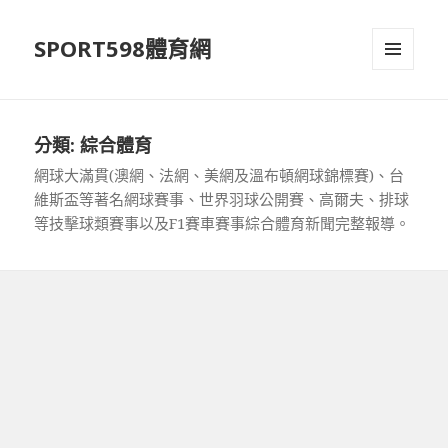
SPORT598體育網
選單及
小工具
分類:
綜合體育
網球大滿貫(澳網、法網、美網及溫布頓網球錦標賽)、台
維斯盃等著名網球賽事、世界羽球公開賽、高爾夫、排球
等技擊球類賽事以及F1賽車賽事綜合體育新聞完整報導。