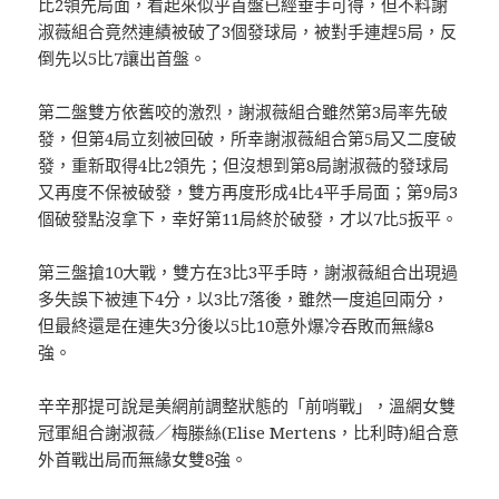
比2領先局面，看起來似乎首盤已經垂手可得，但不料謝
淑薇組合竟然連績被破了3個發球局，被對手連趕5局，反
倒先以5比7讓出首盤。
第二盤雙方依舊咬的激烈，謝淑薇組合雖然第3局率先破
發，但第4局立刻被回破，所幸謝淑薇組合第5局又二度破
發，重新取得4比2領先；但沒想到第8局謝淑薇的發球局
又再度不保被破發，雙方再度形成4比4平手局面；第9局3
個破發點沒拿下，幸好第11局終於破發，才以7比5扳平。
第三盤搶10大戰，雙方在3比3平手時，謝淑薇組合出現過
多失誤下被連下4分，以3比7落後，雖然一度追回兩分，
但最終還是在連失3分後以5比10意外爆冷吞敗而無緣8
強。
辛辛那提可說是美網前調整狀態的「前哨戰」，溫網女雙
冠軍組合謝淑薇／梅滕絲(Elise Mertens，比利時)組合意
外首戰出局而無緣女雙8強。