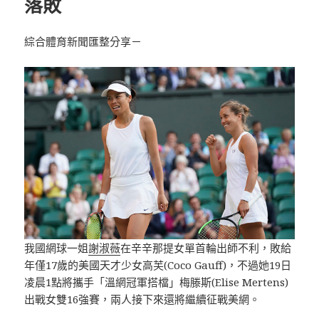
落敗
綜合體育新聞匯整分享－
我國網球一姐
謝淑薇
在辛辛那提女單首輪出師不利，敗給
年僅17歲的美國天才少女高芙(Coco Gauff)，不過她19日
凌晨1點將攜手「溫網冠軍搭檔」梅滕斯(Elise Mertens)
出戰女雙16強賽，兩人接下來還將繼續征戰美網。