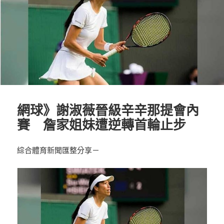
網球》謝淑薇晉級辛辛那提會內
賽 詹家姐妹遭逆轉首輪止步
綜合體育新聞匯整分享－