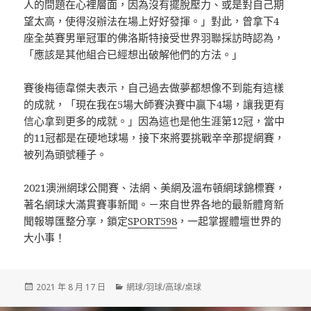
人的問題在心裡層面，因為沒有擺脫壓力、或是對自己期
望太高，使得沒辦法在場上好好發揮。」對此，曾拿下4
座全英賽男單冠軍的佛洛斯特接受世界羽聯採訪時認為，
「應該是其他組合已經想出破解他們的方法。」
賽後梅德韋傑夫表示，自己過去做夢都想像不到能有這樣
的成就，「現在我在5場大師賽決賽中贏下4場，讓我更有
信心拿到更多的成就。」因為這也是他生涯第12冠，當中
的11冠都是在硬地球場，接下來將要挑戰辛辛那提網賽，
被列為頭號種子。
2021澳洲網球公開賽、法網、美網及溫布頓網球錦標賽，
著名網球大滿貫賽事新聞。－來自世界各地的最新體育新
聞報導匯整分享，鎖定
SPORT598
，一起掌握體壇世界的
大小事！
發
分
2021 年 8 月 17 日
網球/羽球/高球/桌球
佈
類