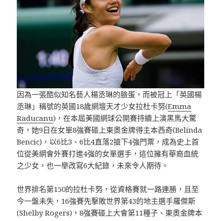
因為一張酷似知名藝人楊丞琳的臉蛋，而被冠上「英國楊
丞琳」稱號的英國18歲網壇天才少女拉杜卡努(
Emma
Raducanu
)，在本屆美國網球公開賽持續上演黑馬大驚
奇，她9日在女單8強賽碰上東奧金牌得主本西奇(Belinda
Bencic)，以6比3、6比4直落2搶下4強門票，成為史上首
位從美網會外賽打進4強的女單選手，這位擁有華裔血統
之少女，也一舉改寫6大紀錄，未來令人期待。
世界排名第150的拉杜卡努，從資格賽就一路連勝，且至
今一盤未失，16強賽先擊敗世界第43的地主選手羅傑斯
(Shelby Rogers)，8強賽碰上大會第11種子、東奧金牌本