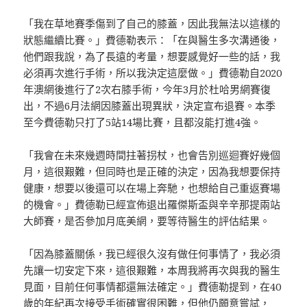
「我在草地賽季傷到了自己的膝蓋，因此我無法以這樣的
狀態繼續比賽。」費德勒表示：「在與醫生多次溝通後，
他們跟我說，為了長遠的考量，想要感覺好一些的話，我
必須再次進行手術，所以我決定這麼做。」費德勒自2020
年澳網後進行了2次右膝手術，今年3月於杜哈男網賽復
出，不過6月法網因膝蓋出現異狀，決定宣布退賽。本季
至今費德勒只打了5站14場比賽，且都沒能打進4強。
「我會在未來幾週時間拄著拐杖，也會告別巡迴賽好幾個
月，這很艱難，但同時也是正確的決定，因為我想要保持
健康，想要以後還可以在場上奔馳，也想給自己重返賽場
的機會。」費德勒已經宣佈退出羅傑斯盃與辛辛那提兩站
大師賽，是否參加月底美網，要等待醫生的評估結果。
「因為膝蓋關係，我已經很久沒有做任何事情了，我必須
先讓一切安定下來，這很艱難，本周我將再次與我的醫生
見面，目前任何事情都還無法確定。」費德勒提到，在40
歲的年紀再次接受手術確實很困難，但他仍願意嘗試，