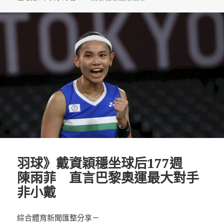
佈
類
日
期:
羽球》戴資穎穩坐球后177週
陳雨菲 直言巴黎奧運最大對手
非小戴
綜合體育新聞匯整分享－