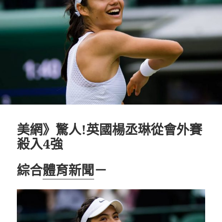
美網》驚人!英國楊丞琳從會外賽
殺入4強
綜合
體育新聞
－