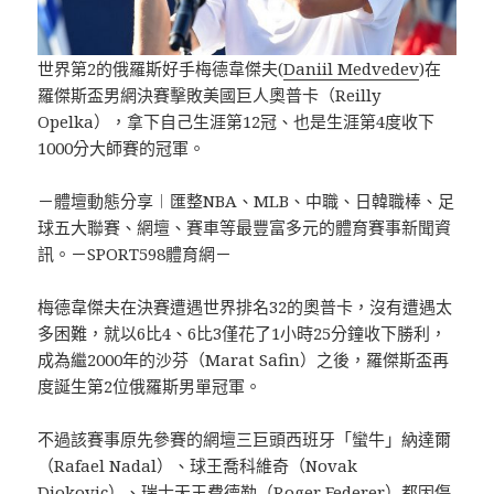
世界第2的俄羅斯好手梅德韋傑夫(
Daniil Medvedev
)在
羅傑斯盃男網決賽擊敗美國巨人奧普卡（Reilly
Opelka），拿下自己生涯第12冠、也是生涯第4度收下
1000分大師賽的冠軍。
－體壇動態分享︱匯整NBA、MLB、中職、日韓職棒、足
球五大聯賽、網壇、賽車等最豐富多元的體育賽事新聞資
訊。－SPORT598體育網－
梅德韋傑夫在決賽遭遇世界排名32的奧普卡，沒有遭遇太
多困難，就以6比4、6比3僅花了1小時25分鐘收下勝利，
成為繼2000年的沙芬（Marat Safin）之後，羅傑斯盃再
度誕生第2位俄羅斯男單冠軍。
不過該賽事原先參賽的網壇三巨頭西班牙「蠻牛」納達爾
（Rafael Nadal）、球王喬科維奇（Novak
Djokovic）、瑞士天王費德勒（Roger Federer）都因傷