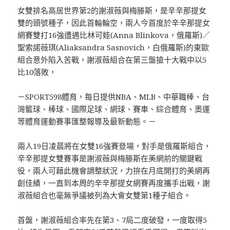
女雙排名高居世界第2的謝淑薇與梅滕斯，是辛辛那提女
雙的頭號種子，因此首輪輪空，兩人今首度於辛辛那提女
網賽雙打16強遭遇比林可娃(Anna Blinkova，俄羅斯)／
聖索諾薇琪(Aliaksandra Sasnovich，白俄羅斯)的東歐
組合意外陷入苦戰，謝淑薇組合在第三盤搶十大戰中以5
比10落敗，
－SPORT598體育，每日提供NBA、MLB、中華職棒、台
灣籃球、棒球、國際足球、網球、賽車、綜合體育、奧運
等體育運動賽事匯整報導及最新動態。－
兩人19日凌晨將在女雙16強賽登場，對手是俄羅斯組合，
辛辛那提女雙賽事是謝淑薇與梅滕斯在美網前的關鍵戰
役，兩人可藉此機會調整狀況，力拚在月底開打的美網再
創佳績，一直到本周的辛辛那提女網賽再度攜手出戰，謝
淑薇組合也毫無爭議被列為大會女雙第1種子組合。
首盤，謝淑薇組合率先在第3、7局二度破發，一度取得5