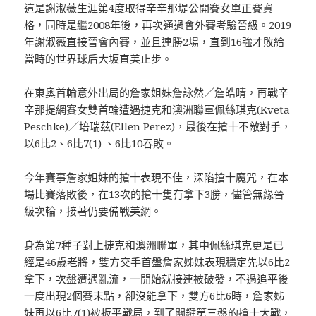
這是謝淑薇生涯第4度取得辛辛那堤公開賽女單正賽資
格，同時是繼2008年後，再次通過會外賽考驗晉級。2019
年謝淑薇直接晉會內賽，並且連勝2場，直到16強才敗給
當時的世界球后大坂直美止步。
在東奧首輪意外出局的詹家姐妹詹詠然／詹皓晴，再戰辛
辛那提網賽女雙首輪遭遇捷克和澳洲聯軍佩絲琪克(Kveta
Peschke)／培瑞茲(Ellen Perez)，最後在搶十不敵對手，
以6比2、6比7(1) 、6比10吞敗。
今年賽事詹家姐妹的搶十表現不佳，深陷搶十魔咒，在本
場比賽落敗後，在13次的搶十隻有拿下3勝，儘管無緣晉
級次輪，接著仍要備戰美網。
身為第7種子對上捷克和澳洲聯軍，其中佩絲琪克更是已
經是46歲老將，雙方交手首盤詹家姊妹表現穩定先以6比2
拿下，次盤遭遇亂流，一開始就接連被破發，不過追平後
一度出現2個賽末點，卻沒能拿下，雙方6比6時，詹家姊
妹再以6比7(1)被扳平戰局，到了關鍵第三盤的搶十大戰，