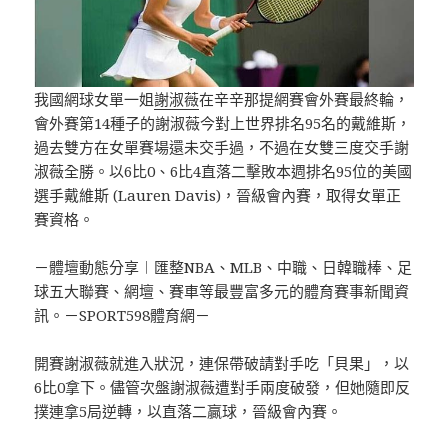
我國網球女單一姐
謝淑薇
在辛辛那提網賽會外賽最終輪，
會外賽第14種子的謝淑薇今對上世界排名95名的戴維斯，
過去雙方在女單賽場還未交手過，不過在女雙三度交手謝
淑薇全勝。以6比0、6比4直落二擊敗本週排名95位的美國
選手戴維斯 (Lauren Davis)，晉級會內賽，取得女單正
賽資格。
－體壇動態分享︱匯整NBA、MLB、中職、日韓職棒、足
球五大聯賽、網壇、賽車等最豐富多元的體育賽事新聞資
訊。－SPORT598體育網－
開賽謝淑薇就進入狀況，連保帶破請對手吃「貝果」，以
6比0拿下。儘管次盤謝淑薇遭對手兩度破發，但她隨即反
撲連拿5局逆轉，以直落二贏球，晉級會內賽。