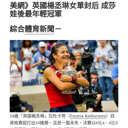
美網》英國楊丞琳女單封后 成莎
娃後最年輕冠軍
綜合
體育新聞
－
18歲「英國楊丞琳」拉杜卡努（
Emma Raducanu
）自
資格賽起打出10連勝，且是一盤未失，決賽以6比4、6比3