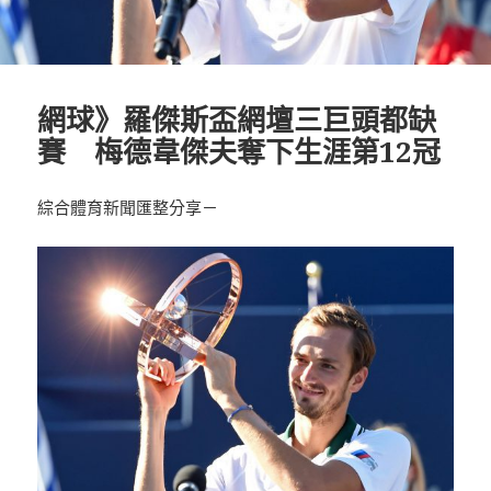
網球》羅傑斯盃網壇三巨頭都缺
賽 梅德韋傑夫奪下生涯第12冠
綜合體育新聞匯整分享－