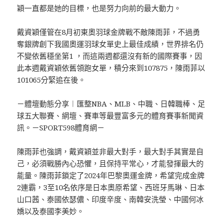
穎一直都是她的目標，也是努力向前的最大動力。
戴資穎僅管在8月初東奧羽球金牌戰不敵陳雨菲，不過勇
奪銀牌創下我國奧運羽球女單史上最佳成績，世界排名仍
不變依舊穩坐第1 ，而這兩週都還沒有新的國際賽事，因
此本週戴資穎依舊領跑女單，積分來到107875，陳雨菲以
101065分緊追在後。
－體壇動態分享︱匯整NBA、MLB、中職、日韓職棒、足
球五大聯賽、網壇、賽車等最豐富多元的體育賽事新聞資
訊。－SPORT598體育網－
陳雨菲也強調，戴資穎並非最大對手，最大對手其實是自
己，必須戰勝內心恐懼，且保持平常心，才能發揮最大的
能量。陳雨菲鎖定了2024年巴黎奧運金牌，希望完成金牌
2連霸，3至10名依序是日本奧原希望、西班牙馬琳、日本
山口茜、泰國依瑟儂、印度辛度、南韓安洗瑩、中國何冰
嬌以及泰國李美妙。