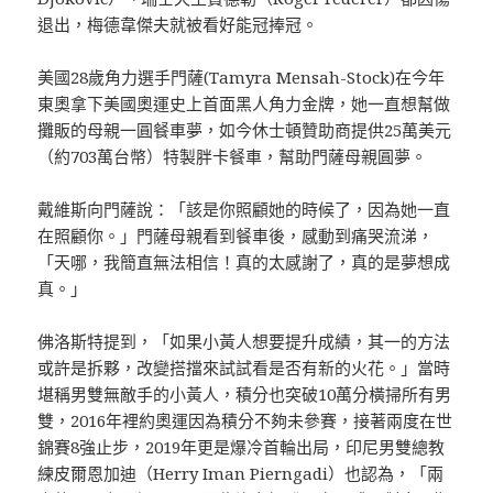
退出，梅德韋傑夫就被看好能冠捧冠。
美國28歲角力選手門薩(Tamyra Mensah-Stock)在今年
東奧拿下美國奧運史上首面黑人角力金牌，她一直想幫做
攤販的母親一圓餐車夢，如今休士頓贊助商提供25萬美元
（約703萬台幣）特製胖卡餐車，幫助門薩母親圓夢。
戴維斯向門薩說：「該是你照顧她的時候了，因為她一直
在照顧你。」門薩母親看到餐車後，感動到痛哭流涕，
「天哪，我簡直無法相信！真的太感謝了，真的是夢想成
真。」
佛洛斯特提到，「如果小黃人想要提升成績，其一的方法
或許是拆夥，改變搭擋來試試看是否有新的火花。」當時
堪稱男雙無敵手的小黃人，積分也突破10萬分橫掃所有男
雙，2016年裡約奧運因為積分不夠未參賽，接著兩度在世
錦賽8強止步，2019年更是爆冷首輪出局，印尼男雙總教
練皮爾恩加迪（Herry Iman Pierngadi）也認為，「兩