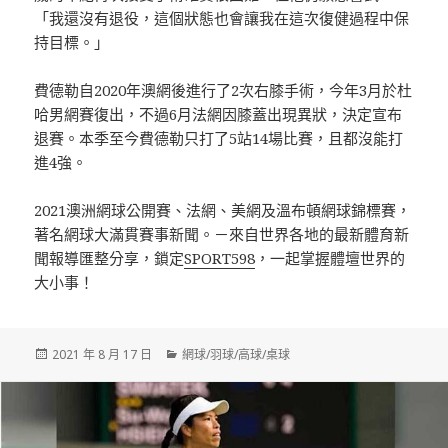
「我還沒有退役，這個狀態也會讓我在這次復健過程中保
持目標。」
費德勒自2020年澳網後進行了2次右膝手術，今年3月於杜
哈男網賽復出，不過6月法網因膝蓋出現異狀，決定宣布
退賽。本季至今費德勒只打了5站14場比賽，且都沒能打
進4強。
2021澳洲網球公開賽、法網、美網及溫布頓網球錦標賽，
著名網球大滿貫賽事新聞。－來自世界各地的最新體育新
聞報導匯整分享，鎖定
SPORT598
，一起掌握體壇世界的
大小事！
發
分
2021 年 8 月 17 日
網球/羽球/高球/桌球
佈
類
日
期: