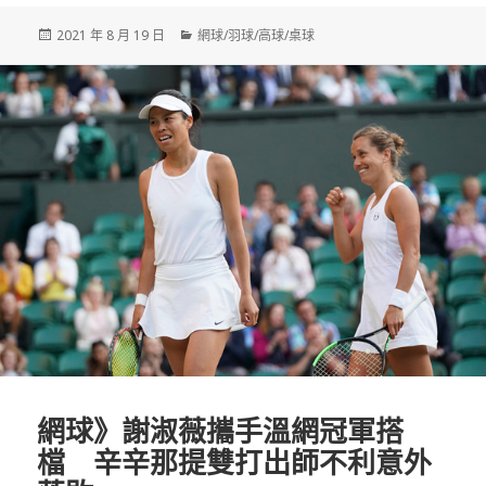
發
分
2021 年 8 月 19 日
網球/羽球/高球/桌球
佈
類
日
期:
網球》謝淑薇攜手溫網冠軍搭
檔 辛辛那提雙打出師不利意外