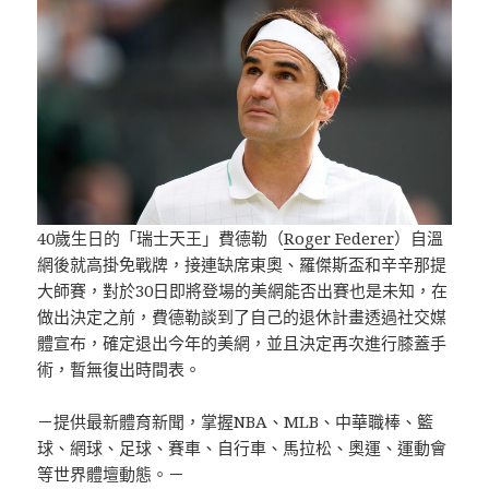
40歲生日的「瑞士天王」費德勒（
Roger Federer
）自溫
網後就高掛免戰牌，接連缺席東奧、羅傑斯盃和辛辛那提
大師賽，對於30日即將登場的美網能否出賽也是未知，在
做出決定之前，費德勒談到了自己的退休計畫透過社交媒
體宣布，確定退出今年的美網，並且決定再次進行膝蓋手
術，暫無復出時間表。
－提供最新體育新聞，掌握NBA、MLB、中華職棒、籃
球、網球、足球、賽車、自行車、馬拉松、奧運、運動會
等世界體壇動態。－