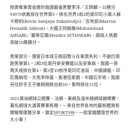
剛勇奪東奧金牌的我國最強男雙李洋／王齊麟，以積分
94973依舊排在世界第3，排名世界1和2的是印尼小黃人蘇
卡穆約(Kevin Sanjaya Sukamuljo)／吉地安(Marcus
Fernaldi Gideon)、大魔王阿赫桑(Mohammad
AHSAN)／塞蒂亞萬(Hendra SETIAWAN)，兩組人馬都
突破10萬積分。
男單部分，僅管日本球王桃田賢斗在東奧失利，不過仍領
跑男單第1，2和3位是丹麥安賽龍以及安東森，我國一哥
周天成排在第4，第5至10依序是印尼金廷、中國諶龍、印
尼喬納坦、大馬李梓嘉、香港伍家朗、中國石宇奇，我國
另位好手王子維稍微跌出前10，暫時排在11位。
2021澳洲網球公開賽、法網、美網及溫布頓網球錦標賽，
著名網球大滿貫賽事新聞。－來自世界各地的最新體育新
聞報導匯整分享，鎖定
SPORT598
，一起掌握體壇世界的
大小事！