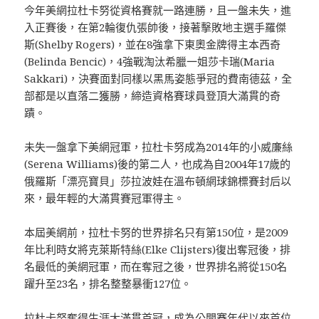
今年美網拉杜卡努從資格賽就一路連勝，且一盤未失，進
入正賽後，在第2輪復仇張帥後，接著擊敗地主選手羅傑
斯(Shelby Rogers)，並在8強拿下東奧金牌得主本西奇
(Belinda Bencic)，4強戰淘汰希臘一姐莎卡瑞(Maria
Sakkari)，決賽面對同樣以黑馬姿態爭冠的費南德茲，全
部都是以直落二獲勝，締造資格賽球員登頂大滿貫的奇
蹟。
未失一盤拿下美網冠軍，拉杜卡努成為2014年的小威廉絲
(Serena Williams)後的第二人，也成為自2004年17歲的
俄羅斯「漂亮寶貝」莎拉波娃在溫布頓網球錦標賽封后以
來，最年輕的大滿貫賽冠軍得主。
本屆美網前，拉杜卡努的世界排名只有第150位，是2009
年比利時女將克萊斯特絲(Elke Clijsters)復出奪冠後，排
名最低的美網冠軍，而在奪冠之後，世界排名將從150名
躍升至23名，排名整整暴衝127位。
拉杜卡努奪得生涯大滿貫首冠，成為公開賽年代以來首位