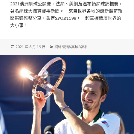
2021澳洲網球公開賽、法網、美網及溫布頓網球錦標賽，
著名網球大滿貫賽事新聞。－來自世界各地的最新體育新
聞報導匯整分享，鎖定
SPORT598
，一起掌握體壇世界的
大小事！
發
分
2021 年 8 月 19 日
網球/羽球/高球/桌球
佈
類
日
期: