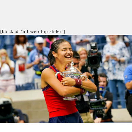
[block id="all-web-top-slider"]