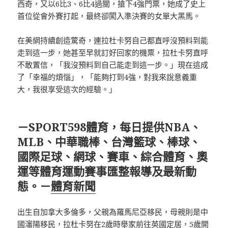
西奇，又以6比3、6比4過關，搶下4強門票，她成了史上
首位從會外賽打起，最終卻闖入準決賽的女單大黑馬。
在美網持續創造驚奇，連拉杜卡努自己都直呼沒預料到能
走到這一步，她甚至早就訂好回家的機票，拉杜卡努直呼
不敢置信，「我沒預料到自己能走到這一步。」現在這成
了「幸福的煩惱」，「能夠打到4強，對我來說意義重
大，我很享受這次的經驗。」
－SPORT598體育，每日提供NBA、
MLB、中華職棒、台灣籃球、棒球、
國際足球、網球、賽車、綜合體育、奧
運等體育運動賽事匯整報導及最新動
態。－
體育新聞
出生自加拿大多倫多，父親為羅馬尼亞移民，母親則是中
國瀋陽移民，拉杜卡努在2歲時舉家前往英國定居，5歲開