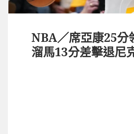
NBA／席亞康25
溜馬13分差擊退尼