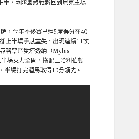
比3平手，兩隊最終戰將回到尼克主場
聽牌，今年
季後賽
已經5度得分在40
卻上半場手感盡失，出現連續11次
著禁區雙塔透納（Myles
kam）上半場火力全開，搭配上哈利伯頓
，半場打完溜馬取得10分領先。