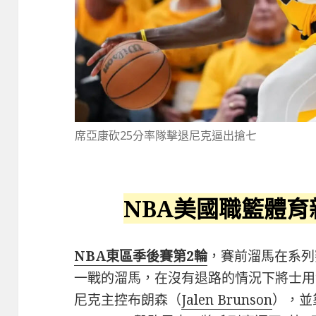
席亞康砍25分率隊擊退尼克逼出搶七
NBA美國職籃體育
NBA東區季後賽第2輪
，賽前溜馬在系列
一戰的溜馬，在沒有退路的情況下將士用
尼克主控布朗森（
Jalen Brunson
），並