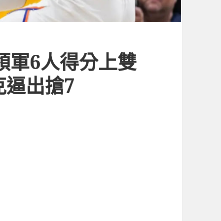
分領軍6人得分上雙
克逼出搶7