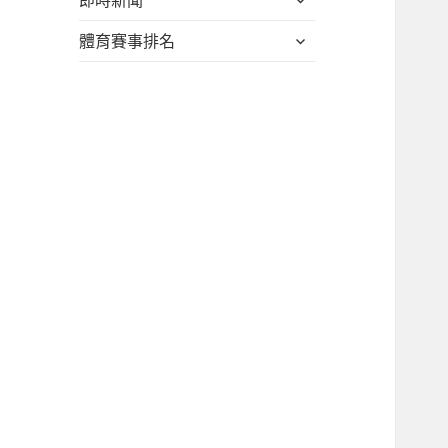
即時新聞
子
單
開
選
展
體育賽事排名
子
單
開
選
子
單
選
單