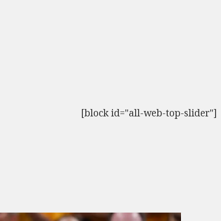
[block id="all-web-top-slider"]