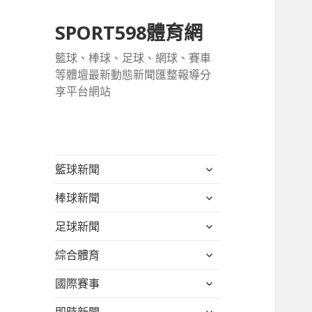
SPORT598體育網
籃球、棒球、足球、網球、賽車
等體壇最新動態新聞匯整報導分
享平台網站
展
籃球新聞
開
展
棒球新聞
子
開
選
展
足球新聞
子
單
開
選
展
綜合體育
子
單
開
選
展
國際賽事
子
單
開
選
展