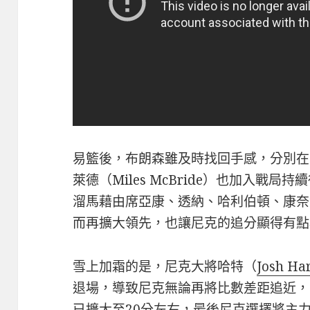
易籃後，布朗森雖及時找回手感，分別在3
萊德（Miles McBride）也加入戰
溜馬藉由席亞康、透納、哈利伯頓、康奈爾（T.
而再擴大領先，也讓尼克的追分顯得有點
雪上加霜的是，尼克大將哈特（
Josh Ha
退場，導致尼克無論再將比數差距追近，
已擴大至20分左右，最後尼克選擇將主