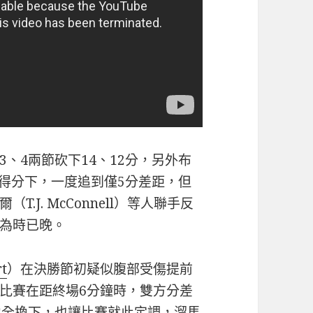
、4兩節砍下14、12分，另外布
局持續得分下，一度追到僅5分差距，但
J. McConnell）等人聯手反
為時已晚。
rt
）在決勝節初疑似腹部受傷提前
比賽在距終場6分鐘時，雙方分差
力全換下，也讓比賽就此定調，溜馬