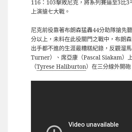
116：103擊敗尼克，將系列賽逼至3
上演搶七大戰。
尼克前役靠著布朗森猛轟44分助隊搶先
分以上，未料在此役關門之戰中，布朗森
出手都不進的生涯最糟糕紀錄，反觀溜馬靠
Turner）、席亞康（Pascal Sia
（
Tyrese Haliburton
）在三分線外開砲