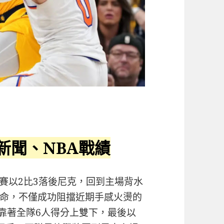
新聞、NBA戰績
賽以2比3落後尼克，回到主場背水
命，不僅成功阻擋近期手感火燙的
靠著全隊6人得分上雙下，最後以