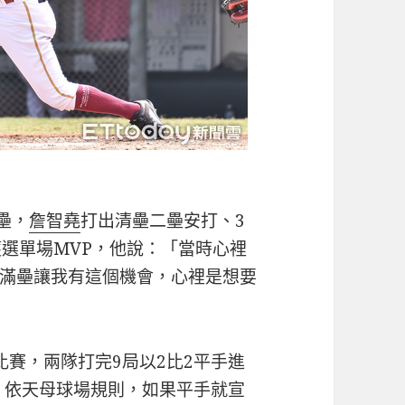
壘，
詹智堯
打出清壘二壘安打、3
獲選單場MVP，他說：「當時心裡
滿壘讓我有這個機會，心裡是想要
比賽，兩隊打完9局以2比2平手進
點，依天母球場規則，如果平手就宣