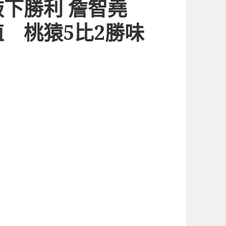
下勝利 詹智堯
 桃猿5比2勝味