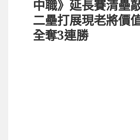
中職》延長賽清壘敲
二壘打展現老將價值
全奪3連勝