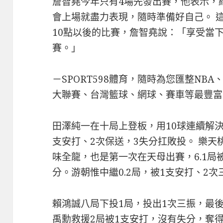
詹智堯今年只有4場先發出賽，他表示，
會上場就盡力表現，隨時準備好自己。 
10點以後的比賽，詹智堯說：「享受當
賽。」
－SPORT598體育，隨時為您匯整NB
大聯賽、台灣籃球、網球、賽車等最豐富
田澤純一在十局上登板，用10球連續解
支安打、2次保送，3失分扛敗投。 樂
味全龍，也是第一次在天母出賽，6.1局
分。游朝惟中繼0.2局，被1支安打、2次
賴鴻誠八局下投1局，投出1次三振，最
禹勳救援2局被1支安打，沒有失分，奪