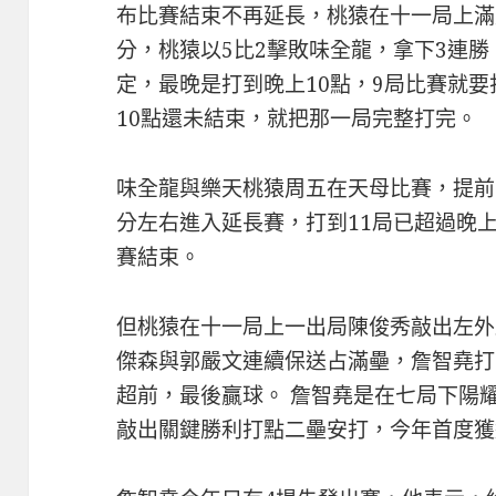
布比賽結束不再延長，桃猿在十一局上滿
分，桃猿以5比2擊敗味全龍，拿下3連勝
定，最晚是打到晚上10點，9局比賽就
10點還未結束，就把那一局完整打完。
味全龍與樂天桃猿周五在天母比賽，提前到
分左右進入延長賽，打到11局已超過晚
賽結束。
但桃猿在十一局上一出局陳俊秀敲出左外
傑森與郭嚴文連續保送占滿壘，詹智堯打
超前，最後贏球。 詹智堯是在七局下陽
敲出關鍵勝利打點二壘安打，今年首度獲