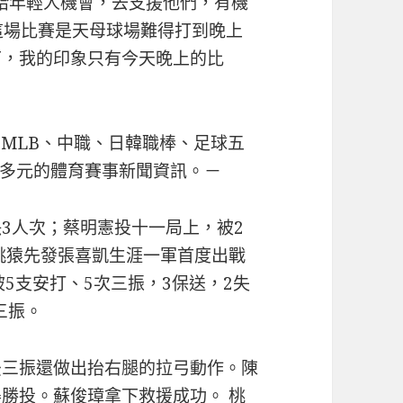
給年輕人機會，去支援他們，有機
這場比賽是天母球場難得打到晚上
下，我的印象只有今天晚上的比
A、MLB、中職、日韓職棒、足球五
多元的體育賽事新聞資訊。－
決3人次；蔡明憲投十一局上，被2
天桃猿先發張喜凱生涯一軍首度出戰
被5支安打、5次三振，3保送，2失
三振。
後三振還做出抬右腿的拉弓動作。陳
得勝投。蘇俊璋拿下救援成功。 桃