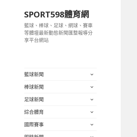
SPORT598體育網
籃球、棒球、足球、網球、賽車
等體壇最新動態新聞匯整報導分
享平台網站
展
籃球新聞
開
展
棒球新聞
子
開
選
展
足球新聞
子
單
開
選
展
綜合體育
子
單
開
選
展
國際賽事
子
單
開
選
展