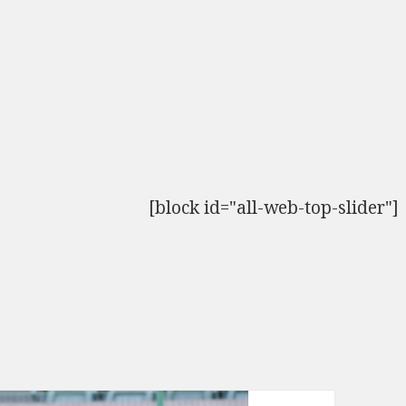
[block id="all-web-top-slider"]