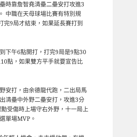
壘時靠詹智堯清壘二壘安打攻進3
。 中職在天母球場比賽有特別規
要打完9局才結束，如果延長賽打到
下午6點開打，打完9局是9點30
上10點，如果雙方平手就要宣告比
野安打，由余德龍代跑，二出局馬
出清壘中外野二壘安打，攻進3分
耀勳受傷時上場守右外野，十一局上
選單場MVP。