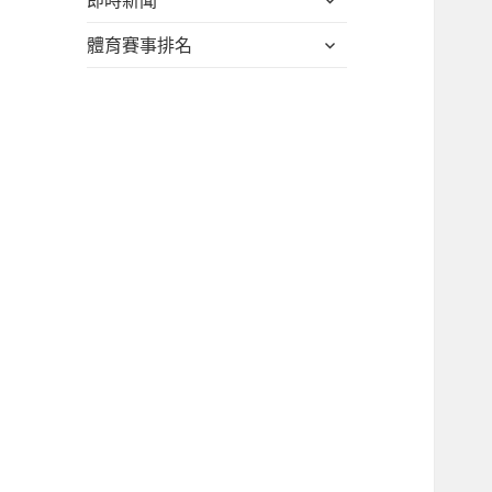
即時新聞
子
單
開
選
展
體育賽事排名
子
單
開
選
子
單
選
單